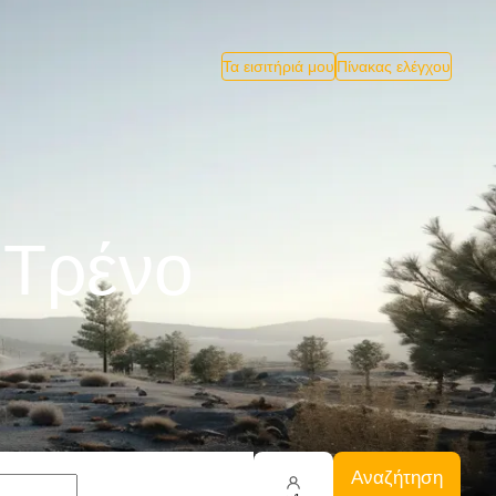
Τα εισιτήριά μου
Πίνακας ελέγχου
 Tρένο
Αναζήτηση