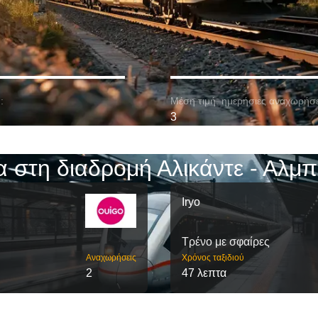
:
Μέση τιμή. ημερήσιες αναχωρήσε
3
α στη διαδρομή Αλικάντε - Αλμπ
Iryo
Τρένο με σφαίρες
Αναχωρήσεις
Χρόνος ταξιδιού
2
47 λεπτα