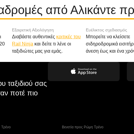
ιαδρομές από Αλικάντε π
Εξαιρετική Αξιολόγηση
Ευέλικτος σχεδιασμός
ι
Διαβάστε αυθεντικές
κριτικές του
Μπορείτε να κλείσετε
20
Rail Ninja
και δείτε τι λένε οι
σιδηροδρομικά εισιτήρ
ταξιδιώτες μας για εμάς.
άνεση έως και ένα χρό
υ ταξιδιού σας
αν ποτέ πιο
η Tρένο
 Βενετία προς Ρώμη Τρένο