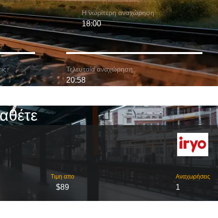
Η νωρίτερη αναχώρηση:
18:00
ις:
Τελευταία αναχώρηση:
20:58
αθέτε
Τιμη απο
Αναχωρήσεις
$89
1