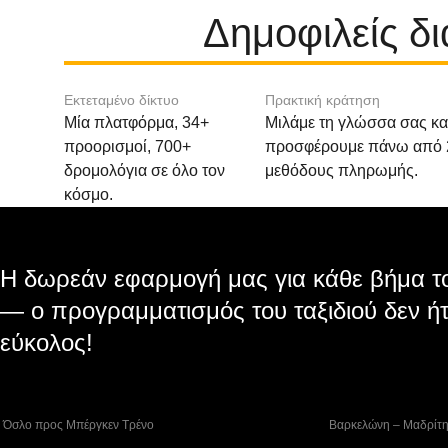
Δημοφιλείς δ
Εκτεταμένο δίκτυο
Πρακτική κράτηση
Μία πλατφόρμα, 34+
Μιλάμε τη γλώσσα σας κα
προορισμοί, 700+
προσφέρουμε πάνω από 
δρομολόγια σε όλο τον
μεθόδους πληρωμής.
κόσμο.
Η δωρεάν εφαρμογή μας για κάθε βήμα το
— ο προγραμματισμός του ταξιδιού δεν ήτ
εύκολος!
 Όσλο προς Μπέργκεν Tρένο
 Βαρκελώνη – Μαδρίτ