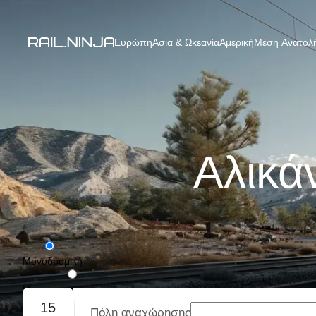
Ευρώπη
Ασία & Ωκεανία
Αμερική
Μέση Ανατολή
Αλικά
Μονοδρομική
Με επιστροφή
15
Πόλη αναχώρησης