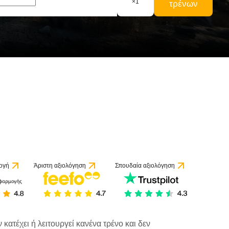
×
1
τρένων
αξιολογήσεις
ογή
Άριστη αξιολόγηση
Σπουδαία αξιολόγηση
κατέχει ή λειτουργεί κανένα τρένο και δεν