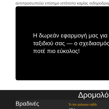
αντιπροσωπεύει επίσημο ιστότοπο καμίας σιδηροδρομικ
Η δωρεάν εφαρμογή μας για 
ταξιδιού σας — ο σχεδιασμός
ποτέ πιο εύκολος!
Δρομολό
Βραδινές
Το πιο γρήγορο ταξίδι