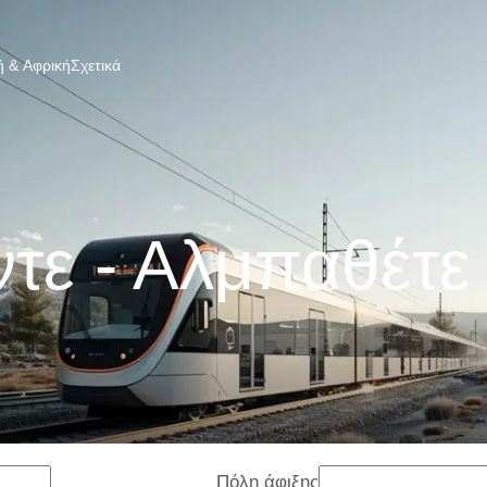
 & Αφρική
Σχετικά
ντε - Αλμπαθέτε
Πόλη άφιξης