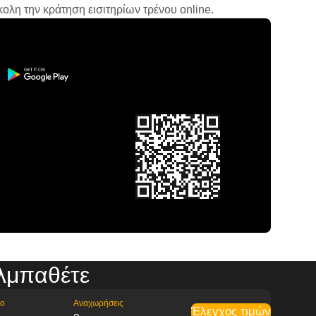
ολη την κράτηση εισιτηρίων τρένου online.
λμπαθέτε
ρο
Αναχωρήσεις
Έλεγχος τιμών