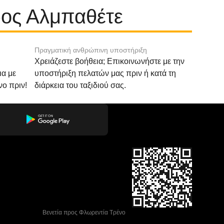
ρος Αλμπαθέτε
Πραγματική ανθρώπινη υποστήριξη
Χρειάζεστε βοήθεια; Επικοινωνήστε με την
ια με
υποστήριξη πελατών μας πριν ή κατά τη
νο πριν!
διάρκεια του ταξιδιού σας.
 Βενετία προς Φλωρεντία Τρένο