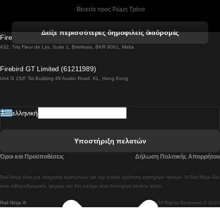
 Βενετία προς Ρώμη Τρένο
 Βενετία προς Φλωρεντία Τρένο
Δείξε περισσότερες δημοφιλείς διαδρομές
Firebird GT Limited (OC 1451)
 Βιέννη προς Σάλτσμπουργκ Τρένα
432, Triq Fleur de Lys, Suite 1, Birkirkara, BKR 9061, Malta
 Βουδαπέστη προς Μπρατισλάβα Τρένα
Firebird GT Limited (61211989)
Unit G 15/F Tal Building 49 Austin Road, KL, Hong Kong
 Βουδαπέστη προς Πράγα Tρένο
 Βουδαπέστη – Βιέννη Tρένο
ελληνική
 Γκουανγκτζού προς Σεούλ Τρένα
 Ελσίνκι προς Ροβανιέμι Τρένο
Υποστήριξη πελατών
 Κοΐμπρα προς Πόρτο Τρένα
Όροι και Προϋποθέσεις
Δήλωση Πολιτικής Απορρήτου
 Κοΐμπρα – Λισαβόνα Τρένο
Rail Ninja είναι μια υπηρεσία κρατήσεων για την online κράτηση εισιτηρίων τρένων. Η Rail Ninja δεν
 Λισαβόνα προς Λάγος Tρένο
είναι σιδηροδρομικός φορέας και δεν κατέχει ούτε λειτουργεί κανένα τρένο.
Rail Ninja ®
All Rights Reserved © 2026
 Λισαβόνα προς Μαδρίτη Τρένα