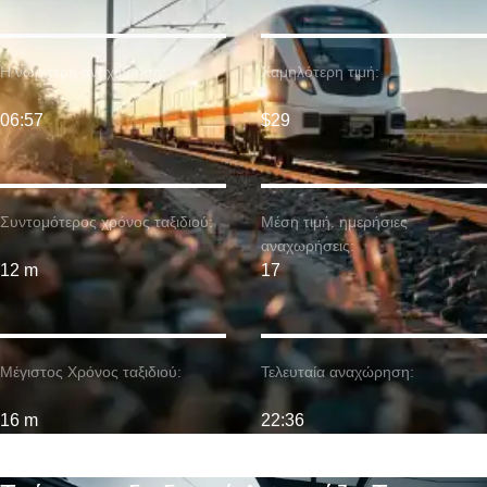
Η νωρίτερη αναχώρηση:
Χαμηλότερη τιμή:
06:57
$29
Συντομότερος χρόνος ταξιδιού:
Μέση τιμή. ημερήσιες
αναχωρήσεις:
12 m
17
Μέγιστος Χρόνος ταξιδιού:
Τελευταία αναχώρηση:
16 m
22:36