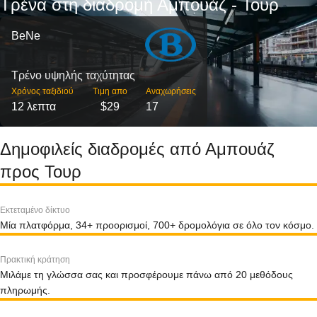
Τρένα στη διαδρομή Αμπουάζ - Τουρ
BeNe
Τρένο υψηλής ταχύτητας
Χρόνος ταξιδιού
Τιμη απο
Αναχωρήσεις
12 λεπτα
$29
17
Δημοφιλείς διαδρομές από Αμπουάζ
προς Τουρ
Εκτεταμένο δίκτυο
Μία πλατφόρμα, 34+ προορισμοί, 700+ δρομολόγια σε όλο τον κόσμο.
Πρακτική κράτηση
Μιλάμε τη γλώσσα σας και προσφέρουμε πάνω από 20 μεθόδους
πληρωμής.