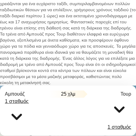
χρειάζονται για ένα ευχάριστο ταξίδι, συμπεριλαμβανομένων πολλών
ταξιδιωτικών θέσεων για να επιλέξουν, γρήγορους χρόνους ταξιδιού (το
ταξίδι διαρκεί περίπου 1 ώρες) και ένα εκτεταμένο χρονοδιάγραμμα με
έως και 17 αναχωρήσεις ημερησίως. Φανταστικές παροχές επί του
τρένου είναι επίσης στη διάθεσή σας κατά τη διάρκεια της διαδρομής.
Τα τρένα από Αμπουάζ προς Τουρ διαθέτουν ελαφριά και ευρύχωρα
βαγόνια, εξοπλισμένα με άνετα καθίσματα, και προσφέρουν άφθονο
χώρο για τα πόδια και γενναιόδωρο χώρο για τις αποσκευές. Τα μεγάλα
πανοραμικά παράθυρα είναι ιδανικά για να θαυμάζετε τη μοναδική θέα
κατά τη διάρκεια της διαδρομής. Ένας άλλος λόγος για να επιλέξετε μια
διαδρομή με τρένο από Αμπουάζ προς Τουρ είναι ότι οι σιδηροδρομικοί
σταθμοί βρίσκονται κοντά στα κέντρα των πόλεων και είναι εύκολα
προσβάσιμοι με τα μέσα μαζικής μεταφοράς, καθιστώντας πολύ
εύκολη τη μετακίνησή σας.
Αμπουάζ
25 χλμ
Τουρ
1 σταθμός
1 σταθμός