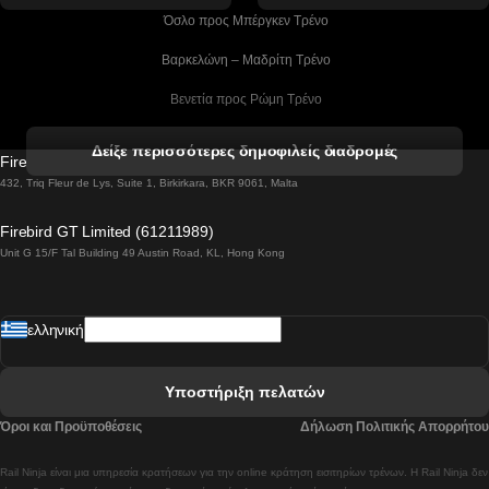
 Όσλο προς Μπέργκεν Tρένο
 Βαρκελώνη – Μαδρίτη Tρένο
 Βενετία προς Ρώμη Τρένο
 Βενετία προς Φλωρεντία Τρένο
Δείξε περισσότερες δημοφιλείς διαδρομές
Firebird GT Limited (OC 1451)
 Βιέννη προς Σάλτσμπουργκ Τρένα
432, Triq Fleur de Lys, Suite 1, Birkirkara, BKR 9061, Malta
 Βουδαπέστη προς Μπρατισλάβα Τρένα
Firebird GT Limited (61211989)
Unit G 15/F Tal Building 49 Austin Road, KL, Hong Kong
 Βουδαπέστη προς Πράγα Tρένο
 Βουδαπέστη – Βιέννη Tρένο
ελληνική
 Γκουανγκτζού προς Σεούλ Τρένα
 Ελσίνκι προς Ροβανιέμι Τρένο
Υποστήριξη πελατών
 Κοΐμπρα προς Πόρτο Τρένα
Όροι και Προϋποθέσεις
Δήλωση Πολιτικής Απορρήτου
 Κοΐμπρα – Λισαβόνα Τρένο
Rail Ninja είναι μια υπηρεσία κρατήσεων για την online κράτηση εισιτηρίων τρένων. Η Rail Ninja δεν