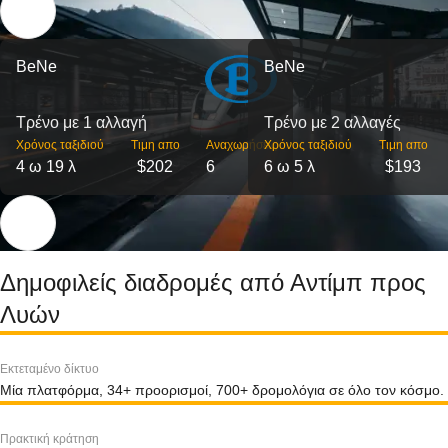
BeNe
BeNe
Τρένο με 1 αλλαγή
Τρένο με 2 αλλαγές
Χρόνος ταξιδιού
Τιμη απο
Αναχωρήσεις
Χρόνος ταξιδιού
Τιμη απο
4 ω 19 λ
$202
6
6 ω 5 λ
$193
Δημοφιλείς διαδρομές από Αντίμπ προς
Λυών
Εκτεταμένο δίκτυο
Μία πλατφόρμα, 34+ προορισμοί, 700+ δρομολόγια σε όλο τον κόσμο.
Πρακτική κράτηση