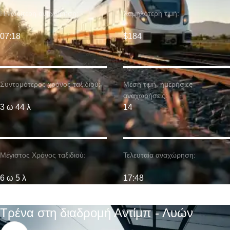
Η νωρίτερη αναχώρηση:
Χαμηλότερη τιμή:
07:18
$184
Συντομότερος χρόνος ταξιδιού:
Μέση τιμή. ημερήσιες
αναχωρήσεις:
3 ω 44 λ
14
Μέγιστος Χρόνος ταξιδιού:
Τελευταία αναχώρηση:
6 ω 5 λ
17:48
Τρένα στη διαδρομή Αντίμπ - Λυών