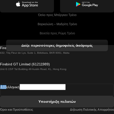
 Όσλο προς Μπέργκεν Tρένο
 Βαρκελώνη – Μαδρίτη Tρένο
 Βενετία προς Ρώμη Τρένο
 Βενετία προς Φλωρεντία Τρένο
Δείξε περισσότερες δημοφιλείς διαδρομές
Firebird GT Limited (OC 1451)
 Βιέννη προς Σάλτσμπουργκ Τρένα
432, Triq Fleur de Lys, Suite 1, Birkirkara, BKR 9061, Malta
 Βουδαπέστη προς Μπρατισλάβα Τρένα
Firebird GT Limited (61211989)
Unit G 15/F Tal Building 49 Austin Road, KL, Hong Kong
 Βουδαπέστη προς Πράγα Tρένο
 Βουδαπέστη – Βιέννη Tρένο
ελληνική
 Γκουανγκτζού προς Σεούλ Τρένα
 Ελσίνκι προς Ροβανιέμι Τρένο
Υποστήριξη πελατών
 Κοΐμπρα προς Πόρτο Τρένα
Όροι και Προϋποθέσεις
Δήλωση Πολιτικής Απορρήτου