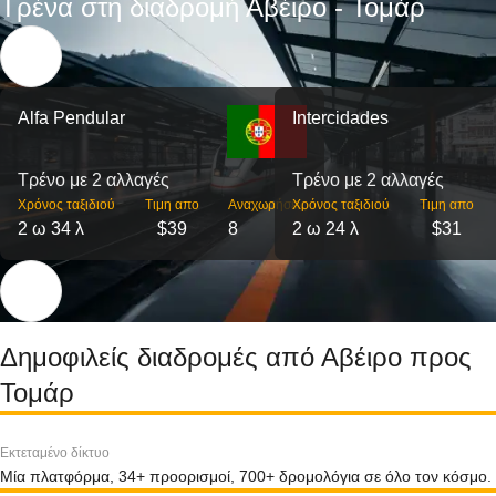
Τρένα στη διαδρομή Αβέιρο - Τομάρ
Alfa Pendular
Intercidades
Τρένο με 2 αλλαγές
Τρένο με 2 αλλαγές
Χρόνος ταξιδιού
Τιμη απο
Αναχωρήσεις
Χρόνος ταξιδιού
Τιμη απο
2 ω 34 λ
$39
8
2 ω 24 λ
$31
Δημοφιλείς διαδρομές από Αβέιρο προς
Τομάρ
Εκτεταμένο δίκτυο
Μία πλατφόρμα, 34+ προορισμοί, 700+ δρομολόγια σε όλο τον κόσμο.