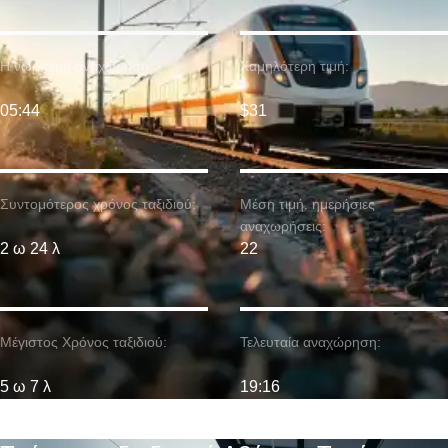
Η νωρίτερη αναχώρηση:
Χαμηλότερη τιμή:
05:44
$31
Συντομότερος χρόνος ταξιδιού:
Μέση τιμή. ημερήσιες
αναχωρήσεις:
2 ω 24 λ
22
Μέγιστος Χρόνος ταξιδιού:
Τελευταία αναχώρηση:
5 ω 7 λ
19:16