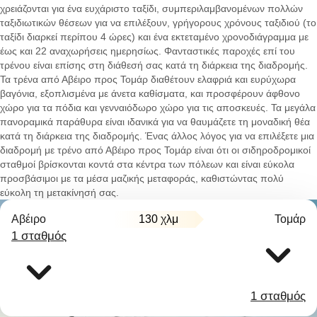
χρειάζονται για ένα ευχάριστο ταξίδι, συμπεριλαμβανομένων πολλών
ταξιδιωτικών θέσεων για να επιλέξουν, γρήγορους χρόνους ταξιδιού (το
ταξίδι διαρκεί περίπου 4 ώρες) και ένα εκτεταμένο χρονοδιάγραμμα με
έως και 22 αναχωρήσεις ημερησίως. Φανταστικές παροχές επί του
τρένου είναι επίσης στη διάθεσή σας κατά τη διάρκεια της διαδρομής.
Τα τρένα από Αβέιρο προς Τομάρ διαθέτουν ελαφριά και ευρύχωρα
βαγόνια, εξοπλισμένα με άνετα καθίσματα, και προσφέρουν άφθονο
χώρο για τα πόδια και γενναιόδωρο χώρο για τις αποσκευές. Τα μεγάλα
πανοραμικά παράθυρα είναι ιδανικά για να θαυμάζετε τη μοναδική θέα
κατά τη διάρκεια της διαδρομής. Ένας άλλος λόγος για να επιλέξετε μια
διαδρομή με τρένο από Αβέιρο προς Τομάρ είναι ότι οι σιδηροδρομικοί
σταθμοί βρίσκονται κοντά στα κέντρα των πόλεων και είναι εύκολα
προσβάσιμοι με τα μέσα μαζικής μεταφοράς, καθιστώντας πολύ
εύκολη τη μετακίνησή σας.
Αβέιρο
130 χλμ
Τομάρ
1 σταθμός
1 σταθμός