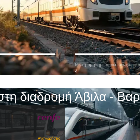
:
Μέση τιμή. ημερήσιες αναχωρήσε
4
στη διαδρομή Άβιλα - Βα
Αναχωρήσεις