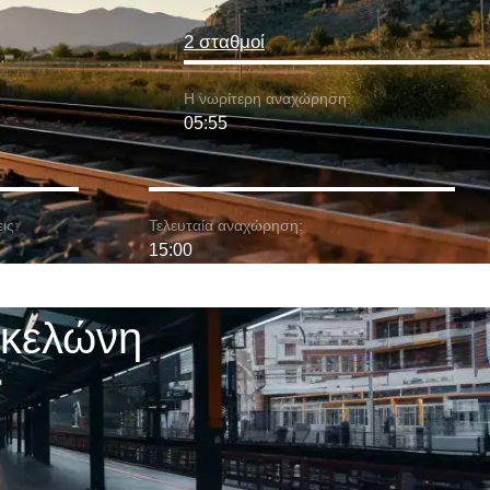
2 σταθμοί
Η νωρίτερη αναχώρηση:
05:55
ις:
Τελευταία αναχώρηση:
15:00
ρκελώνη