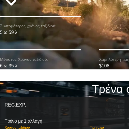
Συντομότερος χρόνος ταξιδιού:
5 ω 59 λ
Μέγιστος Χρόνος ταξιδιού:
Χαμηλότερη τιμή
6 ω 35 λ
$108
Τρένα 
REG.EXP.
Τρένο με 1 αλλαγή
Χρόνος ταξιδιού
Τιμη απο