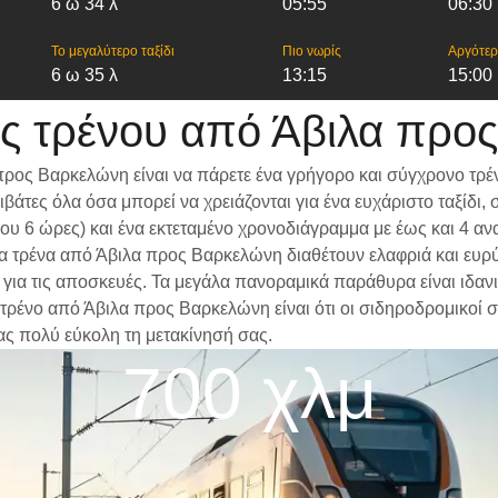
6 ω 34 λ
05:55
06:30
Το μεγαλύτερο ταξίδι
Πιο νωρίς
Αργότε
6 ω 35 λ
13:15
15:00
ς τρένου από Άβιλα προ
προς Βαρκελώνη είναι να πάρετε ένα γρήγορο και σύγχρονο τρέ
βάτες όλα όσα μπορεί να χρειάζονται για ένα ευχάριστο ταξίδ
ίπου 6 ώρες) και ένα εκτεταμένο χρονοδιάγραμμα με έως και 4 
 Τα τρένα από Άβιλα προς Βαρκελώνη διαθέτουν ελαφριά και ευρ
α τις αποσκευές. Τα μεγάλα πανοραμικά παράθυρα είναι ιδανικά
 τρένο από Άβιλα προς Βαρκελώνη είναι ότι οι σιδηροδρομικοί σ
ας πολύ εύκολη τη μετακίνησή σας.
700 χλμ