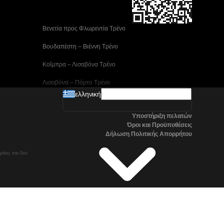
 Βενετία προς Φλωρεντία Τρένο
 Βουδαπέστη – Βιέννη Tρένο
 Κοΐμπρα – Λισαβόνα Τρένο
 Λισαβόνα – Πόρτο Tρένο
ελληνική
 Μαδρίτη προς Αλικάντε Τρένα
Υποστήριξη πελατών
 Νάπολη προς Ρώμη Τρένα
Όροι και Προϋποθέσεις
Δήλωση Πολιτικής Απορρήτου
 Στοκχόλμη προς Γκέτεμποργκ Τρένα
ρέας και δεν
 Τρένα Τσανγκγουόν προς Σεούλ
Όσλο προς Στοκχόλμη Τρένα μεγάλης ταχύτητας
Βαλένθια – Μαδρίτη Τρένο
Βιέννη – Βουδαπέστη Tρένο