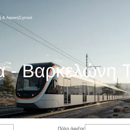
 & Αφρική
Σχετικά
α - Βαρκελώνη 
Πόλη άφιξης