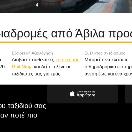
4
διαδρομές από Άβιλα πρ
Εξαιρετική Αξιολόγηση
Ευέλικτος σχεδιασμός
ι
Διαβάστε αυθεντικές
κριτικές του
Μπορείτε να κλείσετε
20
Rail Ninja
και δείτε τι λένε οι
σιδηροδρομικά εισιτήρ
ταξιδιώτες μας για εμάς.
άνεση έως και ένα χρό
υ ταξιδιού σας
αν ποτέ πιο