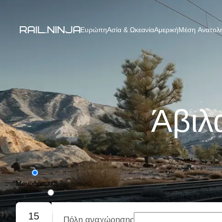
Ευρώπη
Ασία & Ωκεανία
Αμερική
Μέση Ανατολή
Άβιλ
Μονοδρομική
Με επιστροφή
15
Πόλη αναχώρησης