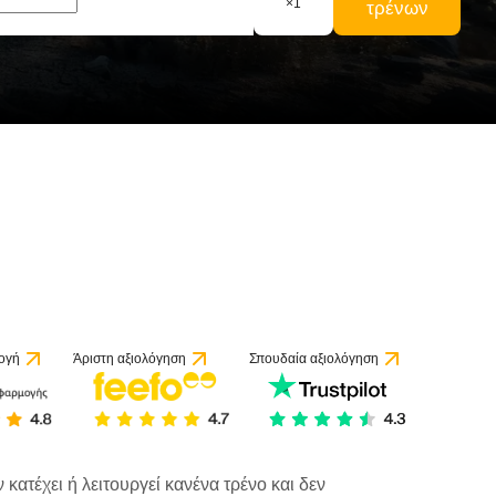
×
1
τρένων
ογή
Άριστη αξιολόγηση
Σπουδαία αξιολόγηση
κατέχει ή λειτουργεί κανένα τρένο και δεν