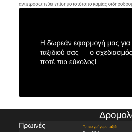
αντιπροσωπεύει επίσημο ιστότοπο καμίας σιδηροδρομικ
Η δωρεάν εφαρμογή μας για 
ταξιδιού σας — ο σχεδιασμός
ποτέ πιο εύκολος!
Δρομολ
Πρωινές
Το πιο γρήγορο ταξίδι