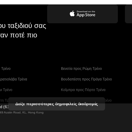
υ ταξιδιού σας
αν ποτέ πιο
η Tρένο
 Βενετία προς Ρώμη Τρένο
ρατισλάβα Τρένα
 Βουδαπέστη προς Πράγα Tρένο
μι Τρένο
 Κοΐμπρα προς Πόρτο Τρένα
ίτη Τρένα
 Λισαβόνα – Αλμπουφέιρα Τρένο
Δείξε περισσότερες δημοφιλείς διαδρομές
ed (61211989)
ο Tρένο
 Μάλαγα προς Βαρκελώνη Τρένα
g 49 Austin Road, KL, Hong Kong
άν (Ασάν) Τρένα
 Μπουσάν – Σεούλ Tρένο