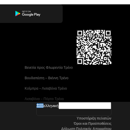
 Βενετία προς Φλωρεντία Τρένο
 Βουδαπέστη – Βιέννη Tρένο
 Κοΐμπρα – Λισαβόνα Τρένο
 Λισαβόνα – Πόρτο Tρένο
ελληνική
 Μαδρίτη προς Αλικάντε Τρένα
Υποστήριξη πελατών
 Νάπολη προς Ρώμη Τρένα
Όροι και Προϋποθέσεις
Δήλωση Πολιτικής Απορρήτου