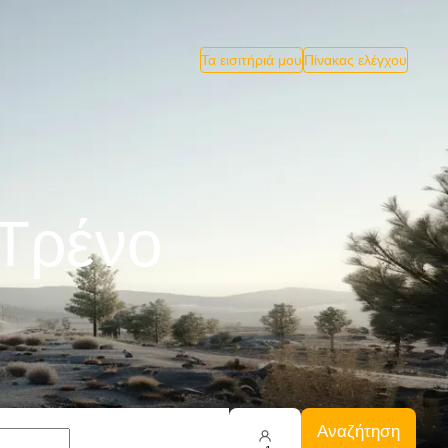
Τα εισιτήριά μου
Πίνακας ελέγχου
 Tρένο
Αναζήτηση