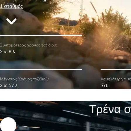
1 σταθμός
Συντομότερος χρόνος ταξιδιού:
2 ω 8 λ
Μέγιστος Χρόνος ταξιδιού:
Χαμηλότερη τιμή
2 ω 57 λ
$76
Τρένα σ