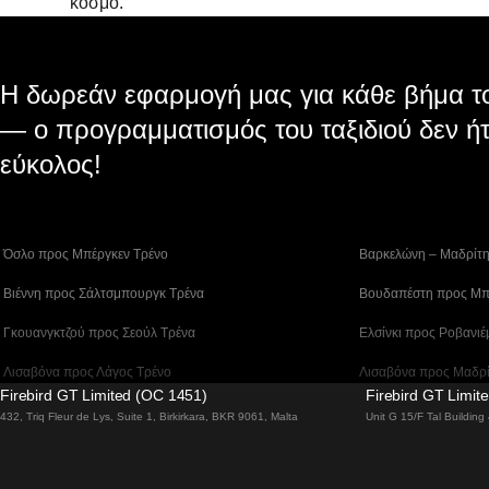
κόσμο.
Η δωρεάν εφαρμογή μας για κάθε βήμα το
— ο προγραμματισμός του ταξιδιού δεν ήτ
εύκολος!
 Όσλο προς Μπέργκεν Tρένο
 Βαρκελώνη – Μαδρίτ
 Βιέννη προς Σάλτσμπουργκ Τρένα
 Βουδαπέστη προς Μπ
 Γκουανγκτζού προς Σεούλ Τρένα
 Ελσίνκι προς Ροβανιέ
 Λισαβόνα προς Λάγος Tρένο
 Λισαβόνα προς Μαδρ
Firebird GT Limited (OC 1451)
Firebird GT Limit
 Λισαβόνα – Φάρο Τρένο
 Λονδίνο – Εδιμβούργ
432, Triq Fleur de Lys, Suite 1, Birkirkara, BKR 9061, Malta
Unit G 15/F Tal Buildin
 Μπέργκεν – Όσλο Tρένο
 Μπουσάν προς Τσεον