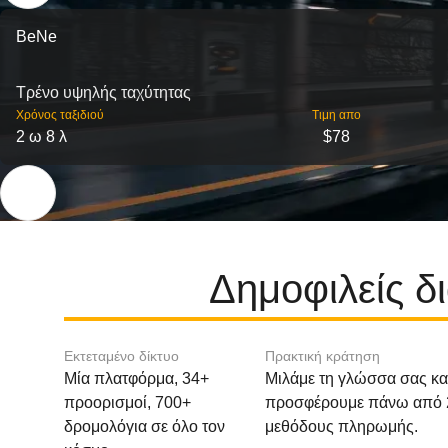
BeNe
Τρένο υψηλής ταχύτητας
Χρόνος ταξιδιού
Τιμη απο
2 ω 8 λ
$78
Δημοφιλείς 
Εκτεταμένο δίκτυο
Πρακτική κράτηση
Μία πλατφόρμα, 34+
Μιλάμε τη γλώσσα σας κα
προορισμοί, 700+
προσφέρουμε πάνω από 
δρομολόγια σε όλο τον
μεθόδους πληρωμής.