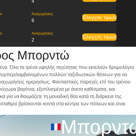
4
ρο
Αναχωρήσεις
Έλεγχος τιμών
6
ρο
Αναχωρήσεις
Έλεγχος τιμών
2
προς Μπορντώ
ένο. Όλα τα τρένα υψηλής ταχύτητας που εκτελούν δρομολόγια
ι, συμπεριλαμβανομένων πολλών ταξιδιωτικών θέσεων για να
 αναχωρήσεις ημερησίως. Φανταστικές παροχές επί του τρένου
ρύχωρα βαγόνια, εξοπλισμένα με άνετα καθίσματα, και
 για να θαυμάζετε τη μοναδική θέα κατά τη διάρκεια της
σταθμοί βρίσκονται κοντά στα κέντρα των πόλεων και είναι
Μπορντ