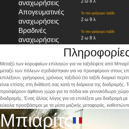
2 ω 8 λ
αναχωρήσεις
Απογευματινές
Το πιο γρήγορο ταξίδι
2 ω 9 λ
αναχωρήσεις
Βραδινές
Το πιο γρήγορο ταξίδι
2 ω 8 λ
αναχωρήσεις
Πληροφορίες
Μεταξύ των κορυφαίων επιλογών για να ταξιδέψετε από Μπιαρί
μεταξύ των πόλεων σχεδιάστηκαν για να προσφέρουν στους επι
επιλέξουν, γρήγορους χρόνους ταξιδιού (το ταξίδι διαρκεί περ
είναι επίσης στη διάθεσή σας κατά τη διάρκεια της διαδρομής.
προσφέρουν άφθονο χώρο για τα πόδια και γενναιόδωρο χώρο γι
διαδρομής. Ένας άλλος λόγος για να επιλέξετε μια διαδρομή με
εύκολα προσβάσιμοι με τα μέσα μαζικής μεταφοράς, καθιστώντ
Μπιαρίτς