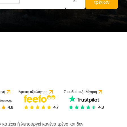
×
1
τρένων
ξιολογήσεις
ογή
Άριστη αξιολόγηση
Σπουδαία αξιολόγηση
κατέχει ή λειτουργεί κανένα τρένο και δεν