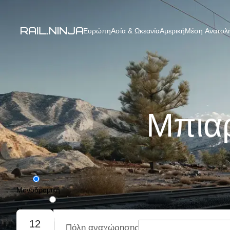
Ευρώπη
Ασία & Ωκεανία
Αμερική
Μέση Ανατολή
Μπιαρ
Μονοδρομική
Με επιστροφή
12
Πόλη αναχώρησης