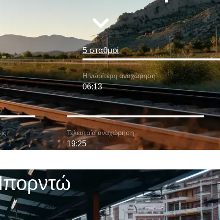
5 σταθμοί
Η νωρίτερη αναχώρηση:
06:13
ις:
Τελευταία αναχώρηση:
19:25
 Μπορντώ