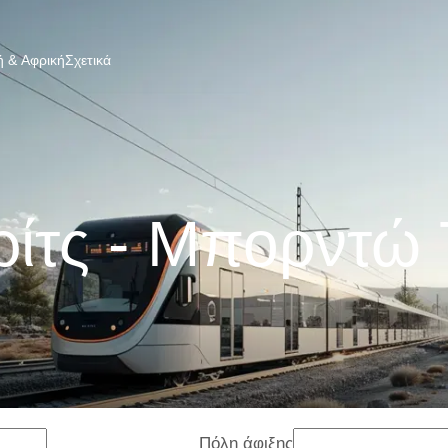
 & Αφρική
Σχετικά
ίτς - Μπορντώ
Πόλη άφιξης