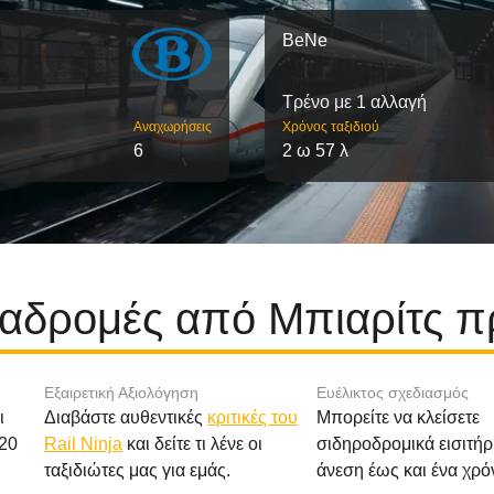
BeNe
Τρένο με 1 αλλαγή
Αναχωρήσεις
Χρόνος ταξιδιού
6
2 ω 57 λ
διαδρομές από Μπιαρίτς 
Εξαιρετική Αξιολόγηση
Ευέλικτος σχεδιασμός
ι
Διαβάστε αυθεντικές
κριτικές του
Μπορείτε να κλείσετε
20
Rail Ninja
και δείτε τι λένε οι
σιδηροδρομικά εισιτήρ
ταξιδιώτες μας για εμάς.
άνεση έως και ένα χρό