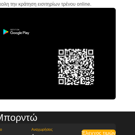
ολη την κράτηση εισιτηρίων τρένου online.
 Μπορντώ
ρο
Αναχωρήσεις
Έλεγχος τιμών