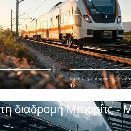
:
Μέση τιμή. ημερήσιες αναχωρήσε
12
τη διαδρομή Μπιαρίτς -