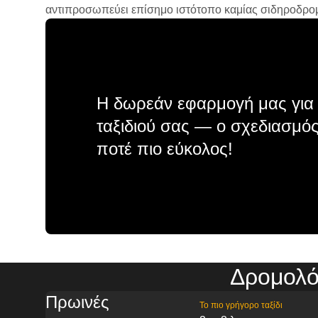
αντιπροσωπεύει επίσημο ιστότοπο καμίας σιδηροδρομικ
Η δωρεάν εφαρμογή μας για 
ταξιδιού σας — ο σχεδιασμός
ποτέ πιο εύκολος!
Δρομολό
Πρωινές
Το πιο γρήγορο ταξίδι