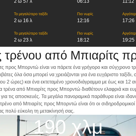
2 ω 57 λ
06:13
11:12
Το μεγαλύτερο ταξίδι
Πιο νωρίς
Αργότε
2 ω 16 λ
12:16
17:26
Το μεγαλύτερο ταξίδι
Πιο νωρίς
Αργότε
2 ω 23 λ
18:12
19:25
 τρένου από Μπιαρίτς 
τς προς Μπορντώ είναι να πάρετε ένα γρήγορο και σύγχρονο τρ
βάτες όλα όσα μπορεί να χρειάζονται για ένα ευχάριστο ταξίδ
ίπου 2 ώρες) και ένα εκτεταμένο χρονοδιάγραμμα με έως και 12
 Τα τρένα από Μπιαρίτς προς Μπορντώ διαθέτουν ελαφριά και ευ
α τις αποσκευές. Τα μεγάλα πανοραμικά παράθυρα είναι ιδανικά
 τρένο από Μπιαρίτς προς Μπορντώ είναι ότι οι σιδηροδρομικοί 
ας πολύ εύκολη τη μετακίνησή σας.
190 χλμ