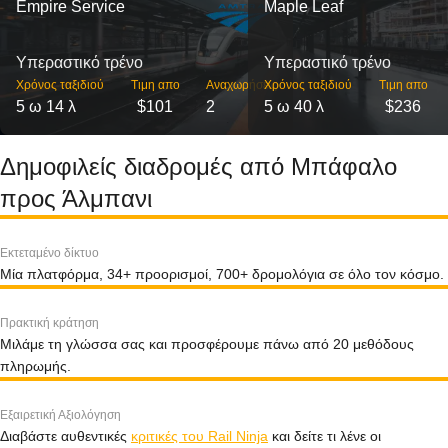
Empire Service
Maple Leaf
Υπεραστικό τρένο
Υπεραστικό τρένο
Χρόνος ταξιδιού
Τιμη απο
Αναχωρήσεις
Χρόνος ταξιδιού
Τιμη απο
5 ω 14 λ
$101
2
5 ω 40 λ
$236
Δημοφιλείς διαδρομές από Μπάφαλο
προς Άλμπανι
Εκτεταμένο δίκτυο
Μία πλατφόρμα, 34+ προορισμοί, 700+ δρομολόγια σε όλο τον κόσμο.
Πρακτική κράτηση
Μιλάμε τη γλώσσα σας και προσφέρουμε πάνω από 20 μεθόδους
πληρωμής.
Εξαιρετική Αξιολόγηση
Διαβάστε αυθεντικές
κριτικές του Rail Ninja
και δείτε τι λένε οι