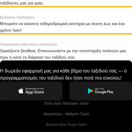
ταξιδιώτες μας για εμάς.
Ευέλικτος σχεδιασμός
Μπορείτε να κλείσετε σιδηροδρομικά εισιτήρια με άνεση έως και ένα
χρόνο πριν!
Πραγματική ανθρώπινη υποστήριξη
Χρειάζεστε βοήθεια; Επικοινωνήστε με την υποστήριξη πελατών μας
πριν ή κατά τη διάρκεια του ταξιδιού σας.
Η δωρεάν εφαρμογή μας για κάθε βήμα του ταξιδιού σας — ο
προγραμματισμός του ταξιδιού δεν ήταν ποτέ πιο εύκολος!
 Όσλο προς Μπέργκεν Tρένο
 Βαρκελώνη – Μαδρίτη Tρένο
 Βενετία προς Ρώμη Τρένο