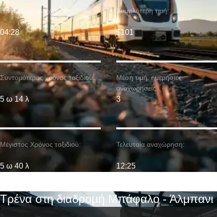
Η νωρίτερη αναχώρηση:
Χαμηλότερη τιμή:
04:28
$101
Συντομότερος χρόνος ταξιδιού:
Μέση τιμή. ημερήσιες
αναχωρήσεις:
5 ω 14 λ
3
Μέγιστος Χρόνος ταξιδιού:
Τελευταία αναχώρηση:
5 ω 40 λ
12:25
Τρένα στη διαδρομή Μπάφαλο - Άλμπανι