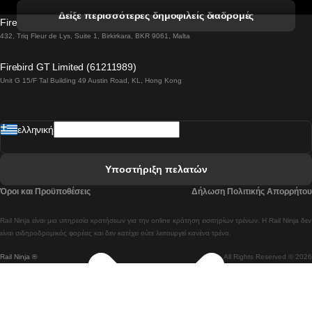
 Βενετία προς Φλωρεντία Τρένο
Δείξε περισσότερες δημοφιλείς διαδρομές
Firebird GT Limited (OC 1451)
 Βιέννη προς Σάλτσμπουργκ Τρένα
432, Triq Fleur de Lys, Suite 1, Birkirkara, BKR 9061, Malta
 Βουδαπέστη προς Μπρατισλάβα Τρένα
Firebird GT Limited (61211989)
Unit G 15/F Tal Building 49 Austin Road, KL, Hong Kong
 Βουδαπέστη προς Πράγα Tρένο
 Βουδαπέστη – Βιέννη Tρένο
ελληνική
 Γκουανγκτζού προς Σεούλ Τρένα
 Ελσίνκι προς Ροβανιέμι Τρένο
Υποστήριξη πελατών
 Κοΐμπρα προς Πόρτο Τρένα
Όροι και Προϋποθέσεις
Δήλωση Πολιτικής Απορρήτου
 Κοΐμπρα – Λισαβόνα Τρένο
Rail Ninja είναι μια υπηρεσία κρατήσεων για την online κράτηση εισιτηρίων τρένων. Η Rail Ninja δεν
 Λισαβόνα προς Λάγος Tρένο
είναι σιδηροδρομικός φορέας και δεν κατέχει ούτε λειτουργεί κανένα τρένο.
Rail Ninja ®
All Rights Reserved © 2026
 Λισαβόνα προς Μαδρίτη Τρένα
 Λισαβόνα – Αλμπουφέιρα Τρένο
 Λισαβόνα – Πόρτο Tρένο