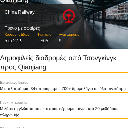
China Railway
Τρένο με σφαίρες
Χρόνος ταξιδιού
Τιμη απο
Αναχωρήσεις
5 ω 27 λ
$65
9
Δημοφιλείς διαδρομές από Τσονγκίνγκ
προς Qianjiang
Εκτεταμένο δίκτυο
Μία πλατφόρμα, 34+ προορισμοί, 700+ δρομολόγια σε όλο τον κόσμο.
Πρακτική κράτηση
Μιλάμε τη γλώσσα σας και προσφέρουμε πάνω από 20 μεθόδους
πληρωμής.