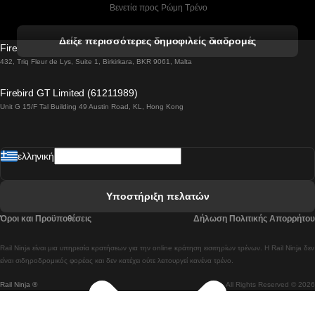
 Βενετία προς Ρώμη Τρένο
 Βενετία προς Φλωρεντία Τρένο
Δείξε περισσότερες δημοφιλείς διαδρομές
Firebird GT Limited (OC 1451)
 Βιέννη προς Σάλτσμπουργκ Τρένα
432, Triq Fleur de Lys, Suite 1, Birkirkara, BKR 9061, Malta
 Βουδαπέστη προς Μπρατισλάβα Τρένα
Firebird GT Limited (61211989)
Unit G 15/F Tal Building 49 Austin Road, KL, Hong Kong
 Βουδαπέστη προς Πράγα Tρένο
 Βουδαπέστη – Βιέννη Tρένο
ελληνική
 Γκουανγκτζού προς Σεούλ Τρένα
 Ελσίνκι προς Ροβανιέμι Τρένο
Υποστήριξη πελατών
 Κοΐμπρα προς Πόρτο Τρένα
Όροι και Προϋποθέσεις
Δήλωση Πολιτικής Απορρήτου
 Κοΐμπρα – Λισαβόνα Τρένο
Rail Ninja είναι μια υπηρεσία κρατήσεων για την online κράτηση εισιτηρίων τρένων. Η Rail Ninja δεν
 Λισαβόνα προς Λάγος Tρένο
είναι σιδηροδρομικός φορέας και δεν κατέχει ούτε λειτουργεί κανένα τρένο.
Rail Ninja ®
All Rights Reserved © 2026
 Λισαβόνα προς Μαδρίτη Τρένα
 Λισαβόνα – Αλμπουφέιρα Τρένο