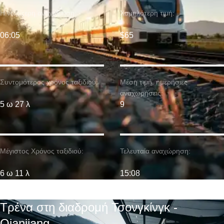
Η νωρίτερη αναχώρηση:
Χαμηλότερη τιμή:
06:05
$65
Συντομότερος χρόνος ταξιδιού:
Μέση τιμή. ημερήσιες
αναχωρήσεις:
5 ω 27 λ
9
Μέγιστος Χρόνος ταξιδιού:
Τελευταία αναχώρηση:
6 ω 11 λ
15:08
Τρένα στη διαδρομή Τσονγκίνγκ -
Qianjiang