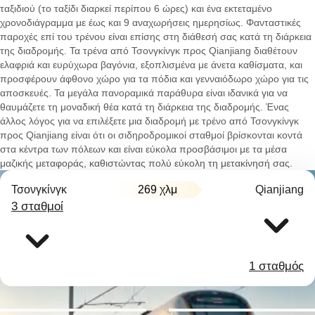
ταξιδιού (το ταξίδι διαρκεί περίπου 6 ώρες) και ένα εκτεταμένο
χρονοδιάγραμμα με έως και 9 αναχωρήσεις ημερησίως. Φανταστικές
παροχές επί του τρένου είναι επίσης στη διάθεσή σας κατά τη διάρκεια
της διαδρομής. Τα τρένα από Τσονγκίνγκ προς Qianjiang διαθέτουν
ελαφριά και ευρύχωρα βαγόνια, εξοπλισμένα με άνετα καθίσματα, και
προσφέρουν άφθονο χώρο για τα πόδια και γενναιόδωρο χώρο για τις
αποσκευές. Τα μεγάλα πανοραμικά παράθυρα είναι ιδανικά για να
θαυμάζετε τη μοναδική θέα κατά τη διάρκεια της διαδρομής. Ένας
άλλος λόγος για να επιλέξετε μια διαδρομή με τρένο από Τσονγκίνγκ
προς Qianjiang είναι ότι οι σιδηροδρομικοί σταθμοί βρίσκονται κοντά
στα κέντρα των πόλεων και είναι εύκολα προσβάσιμοι με τα μέσα
μαζικής μεταφοράς, καθιστώντας πολύ εύκολη τη μετακίνησή σας.
Τσονγκίνγκ
269 χλμ
Qianjiang
3 σταθμοί
1 σταθμός