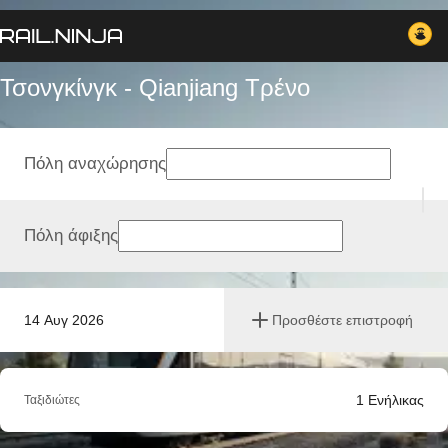
Τσονγκίνγκ - Qianjiang Tρένο
Πόλη αναχώρησης
Πόλη άφιξης
14 Αυγ 2026
Προσθέστε επιστροφή
1
Ενήλικας
Ταξιδιώτες