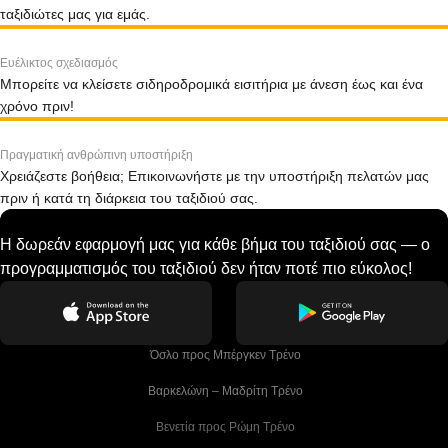
ταξιδιώτες μας για εμάς.
Ευέλικτος σχεδιασμός
Μπορείτε να κλείσετε σιδηροδρομικά εισιτήρια με άνεση έως και ένα
χρόνο πριν!
Πραγματική ανθρώπινη υποστήριξη
Χρειάζεστε βοήθεια; Επικοινωνήστε με την υποστήριξη πελατών μας
πριν ή κατά τη διάρκεια του ταξιδιού σας.
Η δωρεάν εφαρμογή μας για κάθε βήμα του ταξιδιού σας — ο
προγραμματισμός του ταξιδιού δεν ήταν ποτέ πιο εύκολος!
 Όσλο προς Μπέργκεν Tρένο
 Βαρκελώνη – Μαδρίτη Tρένο
 Βενετία προς Ρώμη Τρένο