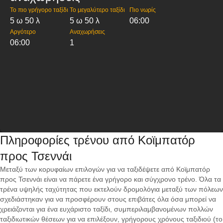
Το πιο γρήγορο ταξίδι
Το μεγαλύτερο ταξίδι
Πιο νωρίς
5 ω 50 λ
5 ω 50 λ
06:00
Αργότερο
Αναχωρήσεις
06:00
1
Πληροφορίες τρένου από Κοϊμπατόρ
προς Τσεννάι
Μεταξύ των κορυφαίων επιλογών για να ταξιδέψετε από Κοϊμπατόρ
προς Τσεννάι είναι να πάρετε ένα γρήγορο και σύγχρονο τρένο. Όλα τα
τρένα υψηλής ταχύτητας που εκτελούν δρομολόγια μεταξύ των πόλεων
σχεδιάστηκαν για να προσφέρουν στους επιβάτες όλα όσα μπορεί να
χρειάζονται για ένα ευχάριστο ταξίδι, συμπεριλαμβανομένων πολλών
ταξιδιωτικών θέσεων για να επιλέξουν, γρήγορους χρόνους ταξιδιού (το