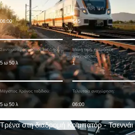
Η νωρίτερη αναχώρηση:
Χαμηλότερη τιμή:
06:00
$45
Συντομότερος χρόνος ταξιδιού:
Μέση τιμή. ημερήσιες
αναχωρήσεις:
5 ω 50 λ
1
Μέγιστος Χρόνος ταξιδιού:
Τελευταία αναχώρηση:
5 ω 50 λ
06:00
Τρένα στη διαδρομή Κοϊμπατόρ - Τσεννάι