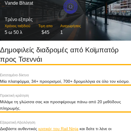
Vande Bharat
Τρένο εξπρές
Χρόνος ταξιδιού
Τιμη απο
Αναχωρήσεις
5 ω 50 λ
$45
1
Δημοφιλείς διαδρομές από Κοϊμπατόρ
προς Τσεννάι
Εκτεταμένο δίκτυο
Μία πλατφόρμα, 34+ προορισμοί, 700+ δρομολόγια σε όλο τον κόσμο.
Πρακτική κράτηση
Μιλάμε τη γλώσσα σας και προσφέρουμε πάνω από 20 μεθόδους
πληρωμής.
Εξαιρετική Αξιολόγηση
Διαβάστε αυθεντικές
κριτικές του Rail Ninja
και δείτε τι λένε οι