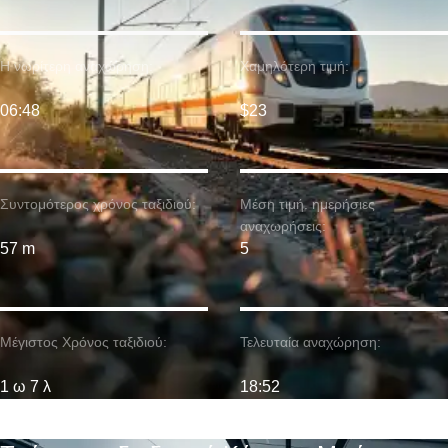
Η νωρίτερη αναχώρηση:
Χαμηλότερη τιμή:
06:48
$23
Συντομότερος χρόνος ταξιδιού:
Μέση τιμή. ημερήσιες
αναχωρήσεις:
57 m
5
Μέγιστος Χρόνος ταξιδιού:
Τελευταία αναχώρηση:
1 ω 7 λ
18:52