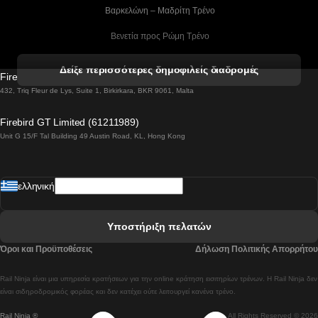
 Βαρκελώνη – Μαδρίτη Tρένο
 Βενετία προς Ρώμη Τρένο
 Βενετία προς Φλωρεντία Τρένο
Δείξε περισσότερες δημοφιλείς διαδρομές
Firebird GT Limited (OC 1451)
 Βιέννη προς Σάλτσμπουργκ Τρένα
432, Triq Fleur de Lys, Suite 1, Birkirkara, BKR 9061, Malta
 Βουδαπέστη προς Μπρατισλάβα Τρένα
Firebird GT Limited (61211989)
Unit G 15/F Tal Building 49 Austin Road, KL, Hong Kong
 Βουδαπέστη προς Πράγα Tρένο
 Βουδαπέστη – Βιέννη Tρένο
ελληνική
 Γκουανγκτζού προς Σεούλ Τρένα
 Ελσίνκι προς Ροβανιέμι Τρένο
Υποστήριξη πελατών
 Κοΐμπρα προς Πόρτο Τρένα
Όροι και Προϋποθέσεις
Δήλωση Πολιτικής Απορρήτου
 Κοΐμπρα – Λισαβόνα Τρένο
Rail Ninja είναι μια υπηρεσία κρατήσεων για την online κράτηση εισιτηρίων τρένων. Η Rail Ninja δεν
 Λισαβόνα προς Λάγος Tρένο
είναι σιδηροδρομικός φορέας και δεν κατέχει ούτε λειτουργεί κανένα τρένο.
Rail Ninja ®
All Rights Reserved © 2026
 Λισαβόνα προς Μαδρίτη Τρένα