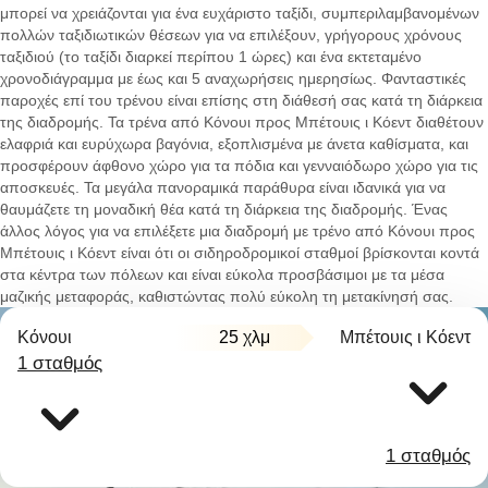
μπορεί να χρειάζονται για ένα ευχάριστο ταξίδι, συμπεριλαμβανομένων
πολλών ταξιδιωτικών θέσεων για να επιλέξουν, γρήγορους χρόνους
ταξιδιού (το ταξίδι διαρκεί περίπου 1 ώρες) και ένα εκτεταμένο
χρονοδιάγραμμα με έως και 5 αναχωρήσεις ημερησίως. Φανταστικές
παροχές επί του τρένου είναι επίσης στη διάθεσή σας κατά τη διάρκεια
της διαδρομής. Τα τρένα από Κόνουι προς Μπέτουις ι Κόεντ διαθέτουν
ελαφριά και ευρύχωρα βαγόνια, εξοπλισμένα με άνετα καθίσματα, και
προσφέρουν άφθονο χώρο για τα πόδια και γενναιόδωρο χώρο για τις
αποσκευές. Τα μεγάλα πανοραμικά παράθυρα είναι ιδανικά για να
θαυμάζετε τη μοναδική θέα κατά τη διάρκεια της διαδρομής. Ένας
άλλος λόγος για να επιλέξετε μια διαδρομή με τρένο από Κόνουι προς
Μπέτουις ι Κόεντ είναι ότι οι σιδηροδρομικοί σταθμοί βρίσκονται κοντά
στα κέντρα των πόλεων και είναι εύκολα προσβάσιμοι με τα μέσα
μαζικής μεταφοράς, καθιστώντας πολύ εύκολη τη μετακίνησή σας.
Κόνουι
25 χλμ
Μπέτουις ι Κόεντ
1 σταθμός
1 σταθμός