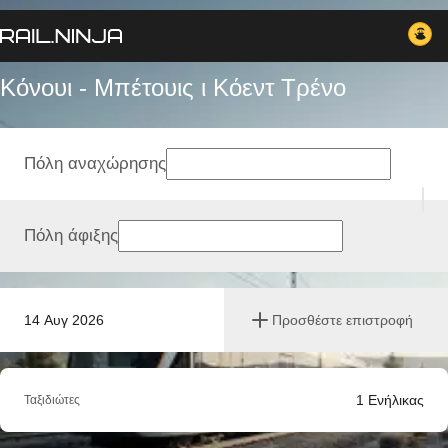
Κόνουι - Μπέτουις ι Κόεντ Tρένο
Πόλη αναχώρησης
Πόλη άφιξης
14 Αυγ 2026
Προσθέστε επιστροφή
1
Ενήλικας
Ταξιδιώτες