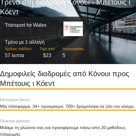
Τρένα στη διαδρομή Κόνουι - Μπέτουις ι
Κόεντ
Transport for Wales
Τρένο με 1 αλλαγή
Χρόνος ταξιδιού
Τιμη απο
Αναχωρήσεις
57 λεπτα
$23
5
Δημοφιλείς διαδρομές από Κόνουι προς
Μπέτουις ι Κόεντ
Εκτεταμένο δίκτυο
Μία πλατφόρμα, 34+ προορισμοί, 700+ δρομολόγια σε όλο τον κόσμο.
Πρακτική κράτηση
Μιλάμε τη γλώσσα σας και προσφέρουμε πάνω από 20 μεθόδους
πληρωμής.