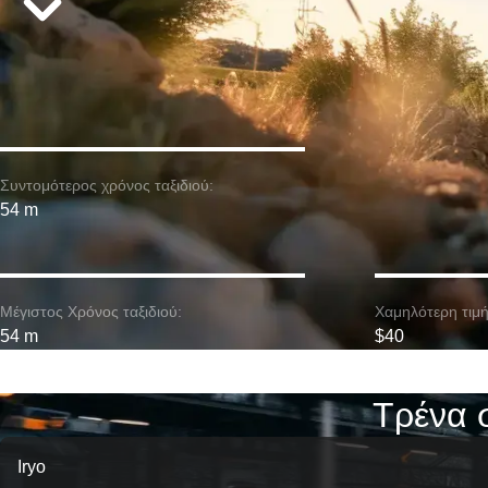
Συντομότερος χρόνος ταξιδιού:
54 m
Μέγιστος Χρόνος ταξιδιού:
Χαμηλότερη τιμή
54 m
$40
Τρένα 
Iryo