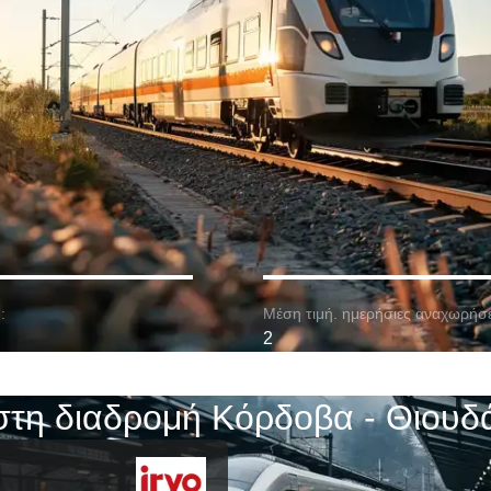
:
Μέση τιμή. ημερήσιες αναχωρήσε
2
στη διαδρομή Κόρδοβα - Θιουδ