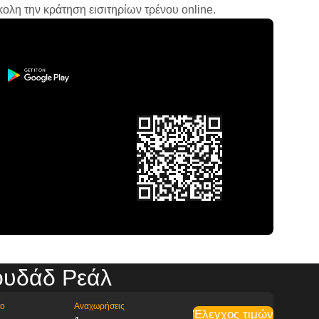
ολη την κράτηση εισιτηρίων τρένου online.
ουδάδ Ρεάλ
ρο
Αναχωρήσεις
Έλεγχος τιμών