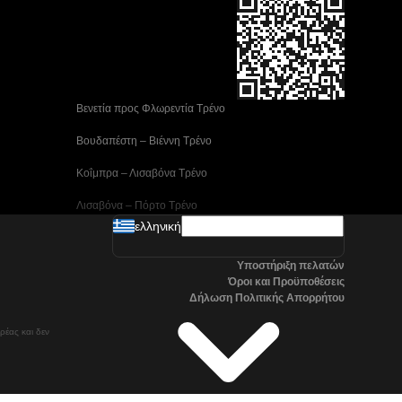
 Βενετία προς Φλωρεντία Τρένο
 Βουδαπέστη – Βιέννη Tρένο
 Κοΐμπρα – Λισαβόνα Τρένο
 Λισαβόνα – Πόρτο Tρένο
ελληνική
 Μαδρίτη προς Αλικάντε Τρένα
Υποστήριξη πελατών
 Νάπολη προς Ρώμη Τρένα
Όροι και Προϋποθέσεις
Δήλωση Πολιτικής Απορρήτου
 Στοκχόλμη προς Γκέτεμποργκ Τρένα
ρέας και δεν
 Τρένα Τσανγκγουόν προς Σεούλ
Όσλο προς Στοκχόλμη Τρένα μεγάλης ταχύτητας
Βαλένθια – Μαδρίτη Τρένο