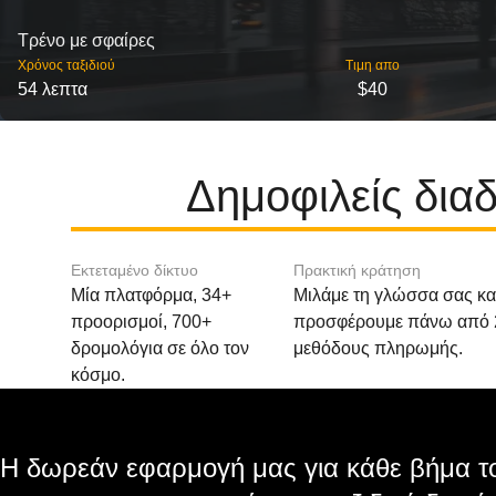
Τρένο με σφαίρες
Χρόνος ταξιδιού
Τιμη απο
54 λεπτα
$40
Δημοφιλείς δι
Εκτεταμένο δίκτυο
Πρακτική κράτηση
Μία πλατφόρμα, 34+
Μιλάμε τη γλώσσα σας κα
προορισμοί, 700+
προσφέρουμε πάνω από 
δρομολόγια σε όλο τον
μεθόδους πληρωμής.
κόσμο.
Η δωρεάν εφαρμογή μας για κάθε βήμα το