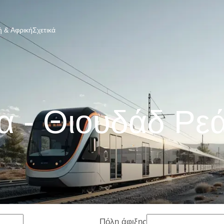
 & Αφρική
Σχετικά
 - Θιουδάδ Ρε
Πόλη άφιξης