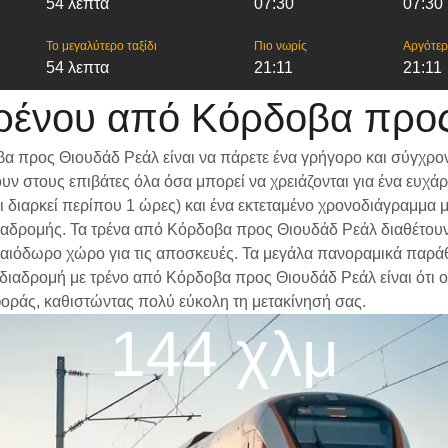
54 λεπτα
07:30
07:30
Το μεγαλύτερο ταξίδι
Πιο νωρίς
Αργότε
54 λεπτα
21:11
21:11
ρένου από Κόρδοβα προ
α προς Θιουδάδ Ρεάλ είναι να πάρετε ένα γρήγορο και σύγχρον
ν στους επιβάτες όλα όσα μπορεί να χρειάζονται για ένα ευχά
δι διαρκεί περίπου 1 ώρες) και ένα εκτεταμένο χρονοδιάγραμμα
ς διαδρομής. Τα τρένα από Κόρδοβα προς Θιουδάδ Ρεάλ διαθέτου
αιόδωρο χώρο για τις αποσκευές. Τα μεγάλα πανοραμικά παράθυρ
α διαδρομή με τρένο από Κόρδοβα προς Θιουδάδ Ρεάλ είναι ότι ο
φοράς, καθιστώντας πολύ εύκολη τη μετακίνησή σας.
144 χλμ