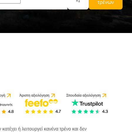
×
1
τρένων
ογή
Άριστη αξιολόγηση
Σπουδαία αξιολόγηση
κατέχει ή λειτουργεί κανένα τρένο και δεν