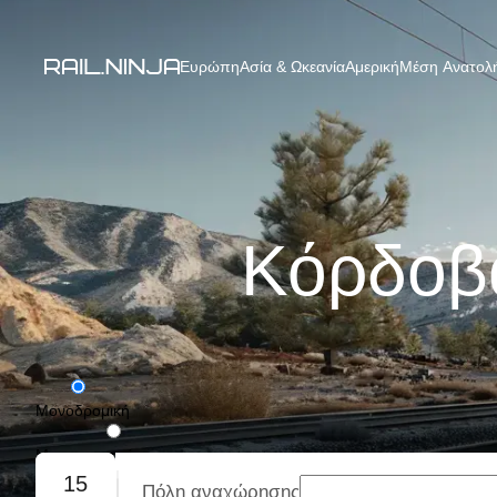
Ευρώπη
Ασία & Ωκεανία
Αμερική
Μέση Ανατολή
Κόρδοβα
Μονοδρομική
Με επιστροφή
15
Πόλη αναχώρησης