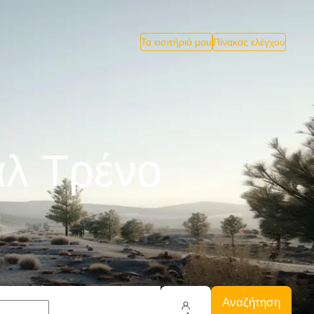
Τα εισιτήριά μου
Πίνακας ελέγχου
άλ Tρένο
Αναζήτηση