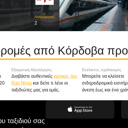
Αναχωρήσεις
2
αδρομές από Κόρδοβα προ
Εξαιρετική Αξιολόγηση
Ευέλικτος σχεδιασμός
ι
Διαβάστε αυθεντικές
κριτικές του
Μπορείτε να κλείσετε
20
Rail Ninja
και δείτε τι λένε οι
σιδηροδρομικά εισιτήρ
ταξιδιώτες μας για εμάς.
άνεση έως και ένα χρό
υ ταξιδιού σας