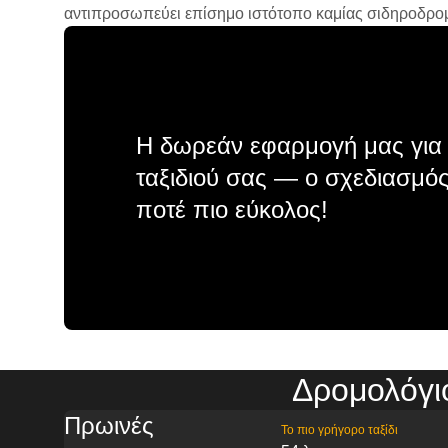
αντιπροσωπεύει επίσημο ιστότοπο καμίας σιδηροδρομικ
Η δωρεάν εφαρμογή μας για 
ταξιδιού σας — ο σχεδιασμός
ποτέ πιο εύκολος!
Δρομολόγι
Πρωινές
Το πιο γρήγορο ταξίδι