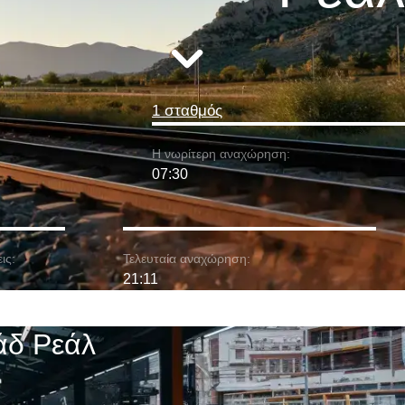
1 σταθμός
Η νωρίτερη αναχώρηση:
07:30
ις:
Τελευταία αναχώρηση:
21:11
άδ Ρεάλ