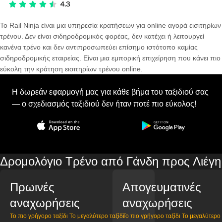
Το Rail Ninja είναι μια υπηρεσία κρατήσεων για online αγορά εισιτηρίων
τρένου. Δεν είναι σιδηροδρομικός φορέας, δεν κατέχει ή λειτουργεί
κανένα τρένο και δεν αντιπροσωπεύει επίσημο ιστότοπο καμίας
σιδηροδρομικής εταιρείας. Είναι μια εμπορική επιχείρηση που κάνει πιο
εύκολη την κράτηση εισιτηρίων τρένου online.
Η δωρεάν εφαρμογή μας για κάθε βήμα του ταξιδιού σας
— ο σχεδιασμός ταξιδιού δεν ήταν ποτέ πιο εύκολος!
Δρομολόγιο Τρένο από Γάνδη προς Λιέγη
Πρωινές
Απογευματινές
αναχωρήσεις
αναχωρήσεις
Το πιο γρήγορο ταξίδι
Το μεγαλύτερο ταξίδι
Το πιο γρήγορο ταξίδι
Το μεγαλύτερο 