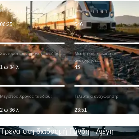
Η νωρίτερη αναχώρηση:
Χαμηλότερη τιμή:
06:25
$46
Συντομότερος χρόνος ταξιδιού:
Μέση τιμή. ημερήσιες
αναχωρήσεις:
1 ω 34 λ
45
Μέγιστος Χρόνος ταξιδιού:
Τελευταία αναχώρηση:
2 ω 36 λ
23:51
Τρένα στη διαδρομή Γάνδη - Λιέγη