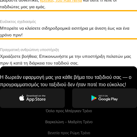
Διαβάστε αυθεντικές
κριτικές του Rail Ninja
και δείτε τι λένε οι
ταξιδιώτες μας για εμάς.
Ευέλικτος σχεδιασμός
Μπορείτε να κλείσετε σιδηροδρομικά εισιτήρια με άνεση έως και ένα
χρόνο πριν!
Πραγματική ανθρώπινη υποστήριξη
Χρειάζεστε βοήθεια; Επικοινωνήστε με την υποστήριξη πελατών μας
πριν ή κατά τη διάρκεια του ταξιδιού σας.
Η δωρεάν εφαρμογή μας για κάθε βήμα του ταξιδιού σας — ο
προγραμματισμός του ταξιδιού δεν ήταν ποτέ πιο εύκολος!
 Όσλο προς Μπέργκεν Tρένο
 Βαρκελώνη – Μαδρίτη Tρένο
 Βενετία προς Ρώμη Τρένο