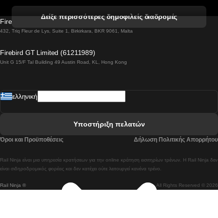
 Βενετία προς Φλωρεντία Τρένο
Δείξε περισσότερες δημοφιλείς διαδρομές
Firebird GT Limited (OC 1451)
 Βιέννη προς Σάλτσμπουργκ Τρένα
432, Triq Fleur de Lys, Suite 1, Birkirkara, BKR 9061, Malta
 Βουδαπέστη προς Μπρατισλάβα Τρένα
Firebird GT Limited (61211989)
Unit G 15/F Tal Building 49 Austin Road, KL, Hong Kong
 Βουδαπέστη προς Πράγα Tρένο
 Βουδαπέστη – Βιέννη Tρένο
ελληνική
 Γκουανγκτζού προς Σεούλ Τρένα
 Ελσίνκι προς Ροβανιέμι Τρένο
Υποστήριξη πελατών
 Κοΐμπρα προς Πόρτο Τρένα
Όροι και Προϋποθέσεις
Δήλωση Πολιτικής Απορρήτου
 Κοΐμπρα – Λισαβόνα Τρένο
Rail Ninja είναι μια υπηρεσία κρατήσεων για την online κράτηση εισιτηρίων τρένων. Η Rail Ninja δεν
 Λισαβόνα προς Λάγος Tρένο
είναι σιδηροδρομικός φορέας και δεν κατέχει ούτε λειτουργεί κανένα τρένο.
Rail Ninja ®
All Rights Reserved © 2026
 Λισαβόνα προς Μαδρίτη Τρένα
 Λισαβόνα – Αλμπουφέιρα Τρένο