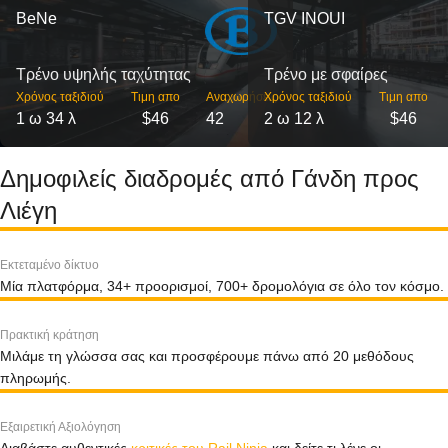
BeNe
TGV INOUI
Τρένο υψηλής ταχύτητας
Τρένο με σφαίρες
Χρόνος ταξιδιού
Τιμη απο
Αναχωρήσεις
Χρόνος ταξιδιού
Τιμη απο
1 ω 34 λ
$46
42
2 ω 12 λ
$46
Δημοφιλείς διαδρομές από Γάνδη προς
Λιέγη
Εκτεταμένο δίκτυο
Μία πλατφόρμα, 34+ προορισμοί, 700+ δρομολόγια σε όλο τον κόσμο.
Πρακτική κράτηση
Μιλάμε τη γλώσσα σας και προσφέρουμε πάνω από 20 μεθόδους
πληρωμής.
Εξαιρετική Αξιολόγηση