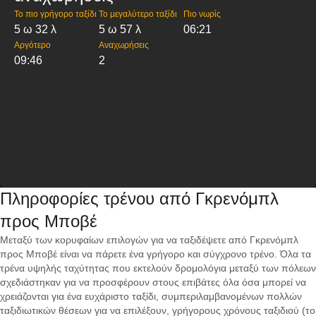
Το πιο γρήγορο ταξίδι
Το μεγαλύτερο ταξίδι
Πιο νωρίς
5 ω 32 λ
5 ω 57 λ
06:21
Αργότερο
Αναχωρήσεις
09:46
2
Πληροφορίες τρένου από Γκρενόμπλ
προς Μποβέ
Μεταξύ των κορυφαίων επιλογών για να ταξιδέψετε από Γκρενόμπλ
προς Μποβέ είναι να πάρετε ένα γρήγορο και σύγχρονο τρένο. Όλα τα
τρένα υψηλής ταχύτητας που εκτελούν δρομολόγια μεταξύ των πόλεων
σχεδιάστηκαν για να προσφέρουν στους επιβάτες όλα όσα μπορεί να
χρειάζονται για ένα ευχάριστο ταξίδι, συμπεριλαμβανομένων πολλών
ταξιδιωτικών θέσεων για να επιλέξουν, γρήγορους χρόνους ταξιδιού (το