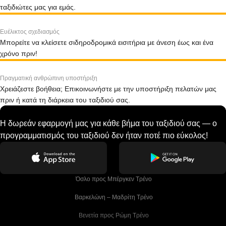
ταξιδιώτες μας για εμάς.
Ευέλικτος σχεδιασμός
Μπορείτε να κλείσετε σιδηροδρομικά εισιτήρια με άνεση έως και ένα
χρόνο πριν!
Πραγματική ανθρώπινη υποστήριξη
Χρειάζεστε βοήθεια; Επικοινωνήστε με την υποστήριξη πελατών μας
πριν ή κατά τη διάρκεια του ταξιδιού σας.
Η δωρεάν εφαρμογή μας για κάθε βήμα του ταξιδιού σας — ο
προγραμματισμός του ταξιδιού δεν ήταν ποτέ πιο εύκολος!
 Όσλο προς Μπέργκεν Tρένο
 Βαρκελώνη – Μαδρίτη Tρένο
 Βενετία προς Ρώμη Τρένο