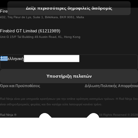
 Βενετία προς Φλωρεντία Τρένο
Δείξε περισσότερες δημοφιλείς διαδρομές
Firebird GT Limited (OC 1451)
 Βιέννη προς Σάλτσμπουργκ Τρένα
432, Triq Fleur de Lys, Suite 1, Birkirkara, BKR 9061, Malta
 Βουδαπέστη προς Μπρατισλάβα Τρένα
Firebird GT Limited (61211989)
Unit G 15/F Tal Building 49 Austin Road, KL, Hong Kong
 Βουδαπέστη προς Πράγα Tρένο
 Βουδαπέστη – Βιέννη Tρένο
ελληνική
 Γκουανγκτζού προς Σεούλ Τρένα
 Ελσίνκι προς Ροβανιέμι Τρένο
Υποστήριξη πελατών
 Κοΐμπρα προς Πόρτο Τρένα
Όροι και Προϋποθέσεις
Δήλωση Πολιτικής Απορρήτου
 Κοΐμπρα – Λισαβόνα Τρένο
Rail Ninja είναι μια υπηρεσία κρατήσεων για την online κράτηση εισιτηρίων τρένων. Η Rail Ninja δεν
 Λισαβόνα προς Λάγος Tρένο
είναι σιδηροδρομικός φορέας και δεν κατέχει ούτε λειτουργεί κανένα τρένο.
Rail Ninja ®
All Rights Reserved © 2026
 Λισαβόνα προς Μαδρίτη Τρένα
 Λισαβόνα – Αλμπουφέιρα Τρένο
 Λισαβόνα – Πόρτο Tρένο