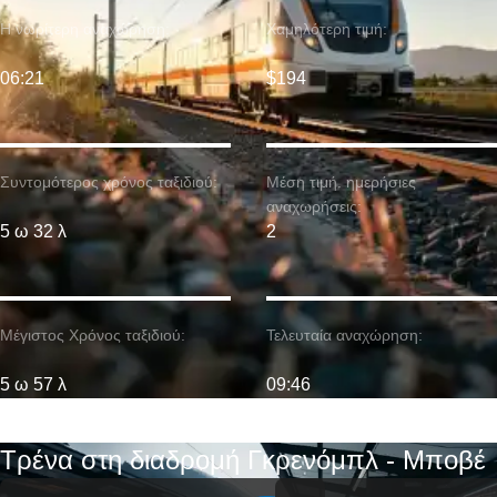
Η νωρίτερη αναχώρηση:
Χαμηλότερη τιμή:
06:21
$194
Συντομότερος χρόνος ταξιδιού:
Μέση τιμή. ημερήσιες
αναχωρήσεις:
5 ω 32 λ
2
Μέγιστος Χρόνος ταξιδιού:
Τελευταία αναχώρηση:
5 ω 57 λ
09:46
Τρένα στη διαδρομή Γκρενόμπλ - Μποβέ