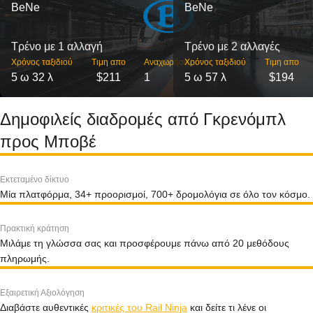
BeNe
BeNe
Τρένο με 1 αλλαγή
Τρένο με 2 αλλαγές
Χρόνος ταξιδιού
Τιμη απο
Αναχωρήσεις
Χρόνος ταξιδιού
Τιμη απο
5 ω 32 λ
$211
1
5 ω 57 λ
$194
Δημοφιλείς διαδρομές από Γκρενόμπλ
προς Μποβέ
Εκτεταμένο δίκτυο
Μία πλατφόρμα, 34+ προορισμοί, 700+ δρομολόγια σε όλο τον κόσμο.
Πρακτική κράτηση
Μιλάμε τη γλώσσα σας και προσφέρουμε πάνω από 20 μεθόδους
πληρωμής.
Εξαιρετική Αξιολόγηση
Διαβάστε αυθεντικές
κριτικές του Rail Ninja
και δείτε τι λένε οι