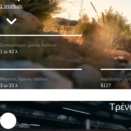
1 σταθμός
Συντομότερος χρόνος ταξιδιού:
1 ω 42 λ
Μέγιστος Χρόνος ταξιδιού:
Χαμηλότερη τιμή
3 ω 33 λ
$127
Τρέν