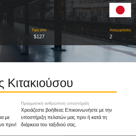
Τιμη απο
Αναχωρήσεις
$127
2
ς Κιτακιούσου
Πραγματική ανθρώπινη υποστήριξη
Χρειάζεστε βοήθεια; Επικοινωνήστε με την
ια με
υποστήριξη πελατών μας πριν ή κατά τη
νο πριν!
διάρκεια του ταξιδιού σας.