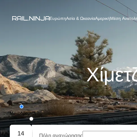
Ευρώπη
Ασία & Ωκεανία
Αμερική
Μέση Ανατολή
Χίμετ
Μονοδρομική
Με επιστροφή
14
Πόλη αναχώρησης