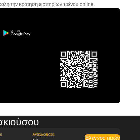
ολη την κράτηση εισιτηρίων τρένου online.
τακιούσου
ρο
Αναχωρήσεις
Έλεγχος τιμών