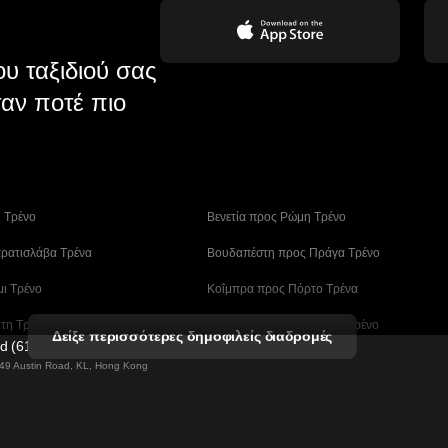
υ ταξιδιού σας
αν ποτέ πιο
η Tρένο
 Βενετία προς Ρώμη Τρένο
ρατισλάβα Τρένα
 Βουδαπέστη προς Πράγα Tρένο
μι Τρένο
 Κοΐμπρα προς Πόρτο Τρένα
ίτη Τρένα
 Λισαβόνα – Αλμπουφέιρα Τρένο
Δείξε περισσότερες δημοφιλείς διαδρομές
ed (61211989)
ο Tρένο
 Μάλαγα προς Βαρκελώνη Τρένα
g 49 Austin Road, KL, Hong Kong
άν (Ασάν) Τρένα
 Μπουσάν – Σεούλ Tρένο
ν Τρένα
 Σεούλ – Νταεγκού Τρένο