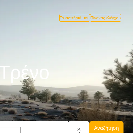
Τα εισιτήριά μου
Πίνακας ελέγχου
 Tρένο
Αναζήτηση