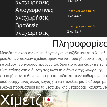
1 ω 43 λ
αναχωρήσεις
Απογευματινές
Το πιο γρήγορο ταξίδι
1 ω 44 λ
αναχωρήσεις
Βραδινές
Το πιο γρήγορο ταξίδι
1 ω 42 λ
αναχωρήσεις
Πληροφορίες
Μεταξύ των κορυφαίων επιλογών για να ταξιδέψετε από Χίμετζι
μεταξύ των πόλεων σχεδιάστηκαν για να προσφέρουν στους επι
επιλέξουν, γρήγορους χρόνους ταξιδιού (το ταξίδι διαρκεί περ
είναι επίσης στη διάθεσή σας κατά τη διάρκεια της διαδρομής.
προσφέρουν άφθονο χώρο για τα πόδια και γενναιόδωρο χώρο γι
διαδρομής. Ένας άλλος λόγος για να επιλέξετε μια διαδρομή με 
εύκολα προσβάσιμοι με τα μέσα μαζικής μεταφοράς, καθιστώντ
Χίμετζι