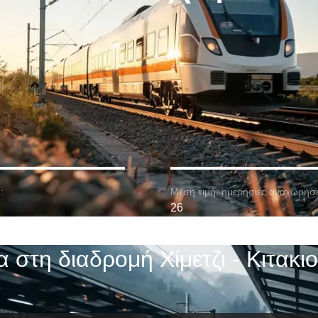
:
Μέση τιμή. ημερήσιες αναχωρήσε
26
α στη διαδρομή Χίμετζι - Κιτακι