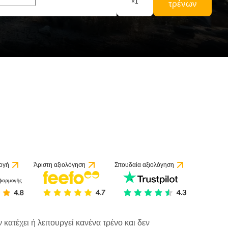
×
1
τρένων
ογή
Άριστη αξιολόγηση
Σπουδαία αξιολόγηση
κατέχει ή λειτουργεί κανένα τρένο και δεν