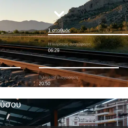
1 σταθμός
Η νωρίτερη αναχώρηση:
06:29
ις:
Τελευταία αναχώρηση:
20:50
ούσου