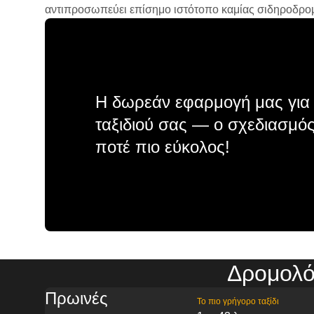
αντιπροσωπεύει επίσημο ιστότοπο καμίας σιδηροδρομικ
Η δωρεάν εφαρμογή μας για 
ταξιδιού σας — ο σχεδιασμός
ποτέ πιο εύκολος!
Δρομολόγ
Πρωινές
Το πιο γρήγορο ταξίδι