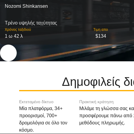
Nozomi Shinkansen
Τρένο υψηλής ταχύτητας
Χρόνος ταξιδιού
Τιμη απο
1 ω 42 λ
$134
Δημοφιλείς δ
Εκτεταμένο δίκτυο
Πρακτική κράτηση
Μία πλατφόρμα, 34+
Μιλάμε τη γλώσσα σας κα
προορισμοί, 700+
προσφέρουμε πάνω από 
δρομολόγια σε όλο τον
μεθόδους πληρωμής.
κόσμο.