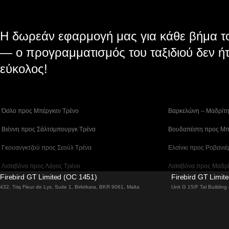
Η δωρεάν εφαρμογή μας για κάθε βήμα το
— ο προγραμματισμός του ταξιδιού δεν ήτ
εύκολος!
 Όσλο προς Μπέργκεν Tρένο
 Βαρκελώνη – Μαδρίτ
 Βιέννη προς Σάλτσμπουργκ Τρένα
 Βουδαπέστη προς Μπ
 Γκουανγκτζού προς Σεούλ Τρένα
 Ελσίνκι προς Ροβανιέ
 Λισαβόνα προς Λάγος Tρένο
 Λισαβόνα προς Μαδρ
Firebird GT Limited (OC 1451)
Firebird GT Limit
 Λισαβόνα – Φάρο Τρένο
 Λονδίνο – Εδιμβούργ
432, Triq Fleur de Lys, Suite 1, Birkirkara, BKR 9061, Malta
Unit G 15/F Tal Buildin
 Μπέργκεν – Όσλο Tρένο
 Μπουσάν προς Τσεον
 Σίντνεϊ προς Καμπέρα Τρένα
 Σεούλ προς Νταετζέο