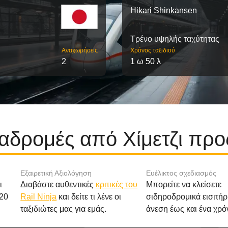
Hikari Shinkansen
Τρένο υψηλής ταχύτητας
Αναχωρήσεις
Χρόνος ταξιδιού
2
1 ω 50 λ
ιαδρομές από Χίμετζι προ
Εξαιρετική Αξιολόγηση
Ευέλικτος σχεδιασμός
ι
Διαβάστε αυθεντικές
κριτικές του
Μπορείτε να κλείσετε
20
Rail Ninja
και δείτε τι λένε οι
σιδηροδρομικά εισιτήρ
ταξιδιώτες μας για εμάς.
άνεση έως και ένα χρό