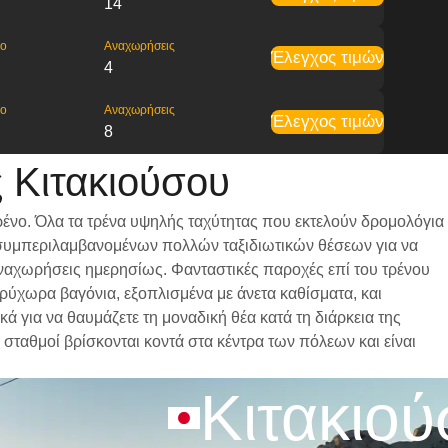
14
ρο
Αναχωρήσεις
Έλεγχος τιμών
4
ρο
Αναχωρήσεις
Έλεγχος τιμών
8
 Κιτακιούσου
ρένο. Όλα τα τρένα υψηλής ταχύτητας που εκτελούν δρομολόγια
ι, συμπεριλαμβανομένων πολλών ταξιδιωτικών θέσεων για να
 αναχωρήσεις ημερησίως. Φανταστικές παροχές επί του τρένου
ευρύχωρα βαγόνια, εξοπλισμένα με άνετα καθίσματα, και
 για να θαυμάζετε τη μοναδική θέα κατά τη διάρκεια της
ί σταθμοί βρίσκονται κοντά στα κέντρα των πόλεων και είναι
Κιτακιο