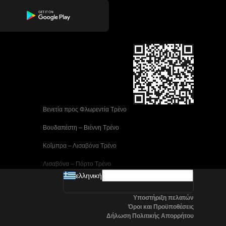
 Βενετία προς Φλωρεντία Τρένο
 Βουδαπέστη – Βιέννη Tρένο
 Κοΐμπρα – Λισαβόνα Τρένο
 Λισαβόνα – Πόρτο Tρένο
ελληνική
 Μαδρίτη προς Αλικάντε Τρένα
Υποστήριξη πελατών
 Νάπολη προς Ρώμη Τρένα
Όροι και Προϋποθέσεις
Δήλωση Πολιτικής Απορρήτου
 Στοκχόλμη προς Γκέτεμποργκ Τρένα