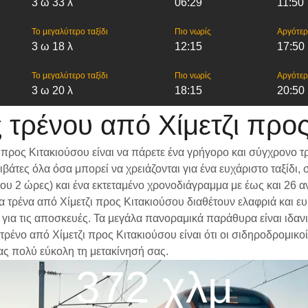
3 ω 33 λ
06:29
11:50
Το μεγαλύτερο ταξίδι
Πιο νωρίς
Αργότε
3 ω 18 λ
12:15
17:50
Το μεγαλύτερο ταξίδι
Πιο νωρίς
Αργότε
3 ω 20 λ
18:15
20:50
 τρένου από Χίμετζι προς
 προς Κιτακιούσου είναι να πάρετε ένα γρήγορο και σύγχρονο τ
βάτες όλα όσα μπορεί να χρειάζονται για ένα ευχάριστο ταξίδ
ίπου 2 ώρες) και ένα εκτεταμένο χρονοδιάγραμμα με έως και 26
 Τα τρένα από Χίμετζι προς Κιτακιούσου διαθέτουν ελαφριά και 
α τις αποσκευές. Τα μεγάλα πανοραμικά παράθυρα είναι ιδανικά
τρένο από Χίμετζι προς Κιτακιούσου είναι ότι οι σιδηροδρομικο
ας πολύ εύκολη τη μετακίνησή σας.
372 χλμ