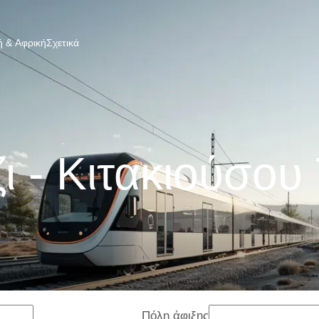
 & Αφρική
Σχετικά
ζι - Κιτακιούσου
Πόλη άφιξης