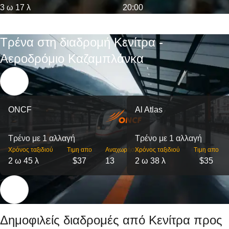
3 ω 17 λ
20:00
Τρένα στη διαδρομή Κενίτρα -
Αεροδρόμιο Καζαμπλάνκα
ONCF
Al Atlas
Τρένο με 1 αλλαγή
Τρένο με 1 αλλαγή
Χρόνος ταξιδιού
Τιμη απο
Αναχωρήσεις
Χρόνος ταξιδιού
Τιμη απο
2 ω 45 λ
$37
13
2 ω 38 λ
$35
Δημοφιλείς διαδρομές από Κενίτρα προς