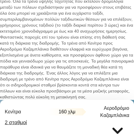
τρένο. Όλα τα τρένα υψηλής ταχύτητας που εκτελούν δρομολόγια
μεταξύ των πόλεων σχεδιάστηκαν για να προσφέρουν στους επιβάτες
όλα όσα μπορεί να χρειάζονται για ένα ευχάριστο ταξίδι,
συμπεριλαμβανομένων πολλών ταξιδιωτικών θέσεων για να επιλέξουν,
γρήγορους χρόνους ταξιδιού (το ταξίδι διαρκεί περίπου 3 ώρες) και ένα
εκτεταμένο χρονοδιάγραμμα με έως και 40 αναχωρήσεις ημερησίως.
Φανταστικές παροχές επί του τρένου είναι επίσης στη διάθεσή σας
κατά τη διάρκεια της διαδρομής. Τα τρένα από Κενίτρα προς
Αεροδρόμιο Καζαμπλάνκα διαθέτουν ελαφριά και ευρύχωρα βαγόνια,
εξοπλισμένα με άνετα καθίσματα, και προσφέρουν άφθονο χώρο για τα
πόδια και γενναιόδωρο χώρο για τις αποσκευές. Τα μεγάλα πανοραμικά
παράθυρα είναι ιδανικά για να θαυμάζετε τη μοναδική θέα κατά τη
διάρκεια της διαδρομής. Ένας άλλος λόγος για να επιλέξετε μια
διαδρομή με τρένο από Κενίτρα προς Αεροδρόμιο Καζαμπλάνκα είναι
ότι οι σιδηροδρομικοί σταθμοί βρίσκονται κοντά στα κέντρα των
πόλεων και είναι εύκολα προσβάσιμοι με τα μέσα μαζικής μεταφοράς,
καθιστώντας πολύ εύκολη τη μετακίνησή σας.
Αεροδρόμιο
Κενίτρα
160 χλμ
Καζαμπλάνκα
2 σταθμοί