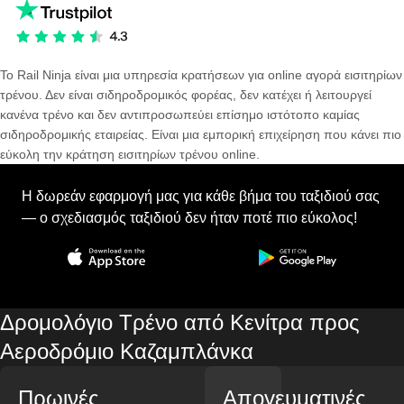
Το Rail Ninja είναι μια υπηρεσία κρατήσεων για online αγορά εισιτηρίων
τρένου. Δεν είναι σιδηροδρομικός φορέας, δεν κατέχει ή λειτουργεί
κανένα τρένο και δεν αντιπροσωπεύει επίσημο ιστότοπο καμίας
σιδηροδρομικής εταιρείας. Είναι μια εμπορική επιχείρηση που κάνει πιο
εύκολη την κράτηση εισιτηρίων τρένου online.
Η δωρεάν εφαρμογή μας για κάθε βήμα του ταξιδιού σας
— ο σχεδιασμός ταξιδιού δεν ήταν ποτέ πιο εύκολος!
Δρομολόγιο Τρένο από Κενίτρα προς
Αεροδρόμιο Καζαμπλάνκα
Πρωινές
Απογευματινές