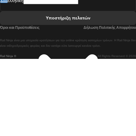
ελληνική
 Γκουανγκτζού προς Σεούλ Τρένα
 Ελσίνκι προς Ροβανιέμι Τρένο
Υποστήριξη πελατών
 Κοΐμπρα προς Πόρτο Τρένα
Όροι και Προϋποθέσεις
Δήλωση Πολιτικής Απορρήτου
 Κοΐμπρα – Λισαβόνα Τρένο
Rail Ninja είναι μια υπηρεσία κρατήσεων για την online κράτηση εισιτηρίων τρένων. Η Rail Ninja δεν
 Λισαβόνα προς Λάγος Tρένο
είναι σιδηροδρομικός φορέας και δεν κατέχει ούτε λειτουργεί κανένα τρένο.
Rail Ninja ®
All Rights Reserved © 2026
 Λισαβόνα προς Μαδρίτη Τρένα
 Λισαβόνα – Αλμπουφέιρα Τρένο
 Λισαβόνα – Πόρτο Tρένο
 Λισαβόνα – Φάρο Τρένο
 Λονδίνο – Εδιμβούργο Tρένο
 Μάλαγα προς Βαρκελώνη Τρένα
 Μαδρίτη προς Αλικάντε Τρένα
 Μπέργκεν – Όσλο Tρένο