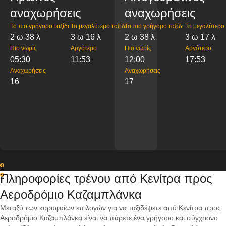
αναχωρήσεις
αναχωρήσεις
Το πιο γρήγορο ταξίδι
Το μεγαλύτερο ταξίδι
Το πιο γρήγορο ταξίδι
Το μεγαλύτερο 
2 ω 38 λ
3 ω 16 λ
2 ω 38 λ
3 ω 17 λ
Πιο νωρίς
Αργότερο
Πιο νωρίς
Αργότερο
05:30
11:53
12:00
17:53
Αναχωρήσεις
Αναχωρήσεις
16
17
1
Πληροφορίες τρένου από Κενίτρα προς
2
Αεροδρόμιο Καζαμπλάνκα
Μεταξύ των κορυφαίων επιλογών για να ταξιδέψετε από Κενίτρα προς
Αεροδρόμιο Καζαμπλάνκα είναι να πάρετε ένα γρήγορο και σύγχρονο