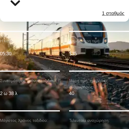
1 σταθμός
Η νωρίτερη αναχώρηση:
Χαμηλότερη τιμή:
05:30
$35
Συντομότερος χρόνος ταξιδιού:
Μέση τιμή. ημερήσιες
αναχωρήσεις:
2 ω 38 λ
40
Μέγιστος Χρόνος ταξιδιού:
Τελευταία αναχώρηση: