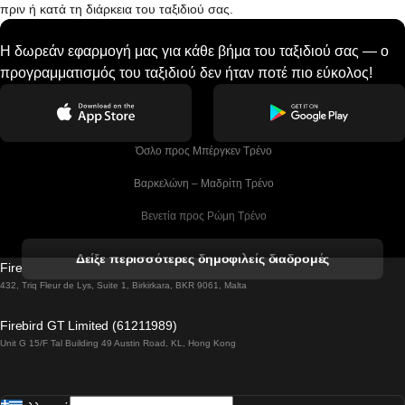
πριν ή κατά τη διάρκεια του ταξιδιού σας.
Η δωρεάν εφαρμογή μας για κάθε βήμα του ταξιδιού σας — ο
προγραμματισμός του ταξιδιού δεν ήταν ποτέ πιο εύκολος!
 Όσλο προς Μπέργκεν Tρένο
 Βαρκελώνη – Μαδρίτη Tρένο
 Βενετία προς Ρώμη Τρένο
 Βενετία προς Φλωρεντία Τρένο
Δείξε περισσότερες δημοφιλείς διαδρομές
Firebird GT Limited (OC 1451)
 Βιέννη προς Σάλτσμπουργκ Τρένα
432, Triq Fleur de Lys, Suite 1, Birkirkara, BKR 9061, Malta
 Βουδαπέστη προς Μπρατισλάβα Τρένα
Firebird GT Limited (61211989)
Unit G 15/F Tal Building 49 Austin Road, KL, Hong Kong
 Βουδαπέστη προς Πράγα Tρένο
 Βουδαπέστη – Βιέννη Tρένο