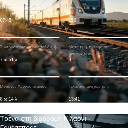
Η νωρίτερη αναχώρηση:
Χαμηλότερη τιμή:
07:45
$56
Συντομότερος χρόνος ταξιδιού:
Μέση τιμή. ημερήσιες
αναχωρήσεις:
7 ω 51 λ
3
Μέγιστος Χρόνος ταξιδιού:
Τελευταία αναχώρηση:
8 ω 14 λ
13:41
Τρένα στη διαδρομή Κίλαρνι -
Γουέστπορτ