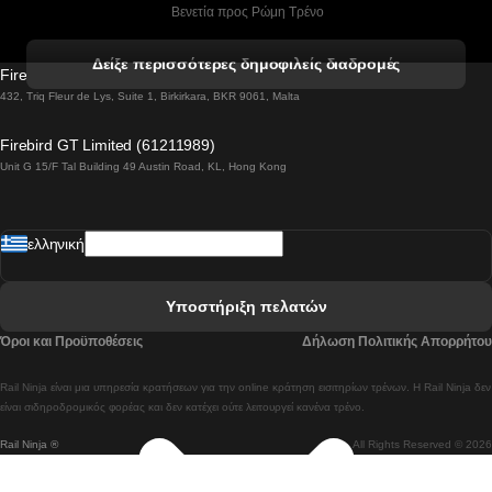
 Βενετία προς Ρώμη Τρένο
 Βενετία προς Φλωρεντία Τρένο
Δείξε περισσότερες δημοφιλείς διαδρομές
Firebird GT Limited (OC 1451)
 Βιέννη προς Σάλτσμπουργκ Τρένα
432, Triq Fleur de Lys, Suite 1, Birkirkara, BKR 9061, Malta
 Βουδαπέστη προς Μπρατισλάβα Τρένα
Firebird GT Limited (61211989)
Unit G 15/F Tal Building 49 Austin Road, KL, Hong Kong
 Βουδαπέστη προς Πράγα Tρένο
 Βουδαπέστη – Βιέννη Tρένο
ελληνική
 Γκουανγκτζού προς Σεούλ Τρένα
 Ελσίνκι προς Ροβανιέμι Τρένο
Υποστήριξη πελατών
 Κοΐμπρα προς Πόρτο Τρένα
Όροι και Προϋποθέσεις
Δήλωση Πολιτικής Απορρήτου
 Κοΐμπρα – Λισαβόνα Τρένο
Rail Ninja είναι μια υπηρεσία κρατήσεων για την online κράτηση εισιτηρίων τρένων. Η Rail Ninja δεν
 Λισαβόνα προς Λάγος Tρένο
είναι σιδηροδρομικός φορέας και δεν κατέχει ούτε λειτουργεί κανένα τρένο.
Rail Ninja ®
All Rights Reserved © 2026
 Λισαβόνα προς Μαδρίτη Τρένα
 Λισαβόνα – Αλμπουφέιρα Τρένο