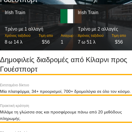
Irish Train
Irish Train
Τρένο με 1 αλλαγή
Τρένο με 2 αλλαγές
Χρόνος ταξιδιού
Τιμη απο
Αναχωρήσεις
Χρόνος ταξιδιού
Τιμη απο
8 ω 14 λ
$56
1
7 ω 51 λ
$56
Δημοφιλείς διαδρομές από Κίλαρνι προς
Γουέστπορτ
Εκτεταμένο δίκτυο
Μία πλατφόρμα, 34+ προορισμοί, 700+ δρομολόγια σε όλο τον κόσμο.
Πρακτική κράτηση
Μιλάμε τη γλώσσα σας και προσφέρουμε πάνω από 20 μεθόδους
πληρωμής.