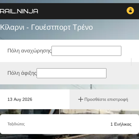
Κίλαρνι - Γουέστπορτ Tρένο
Πόλη αναχώρησης
Πόλη άφιξης
13 Αυγ 2026
Προσθέστε επιστροφή
1
Ενήλικας
Ταξιδιώτες