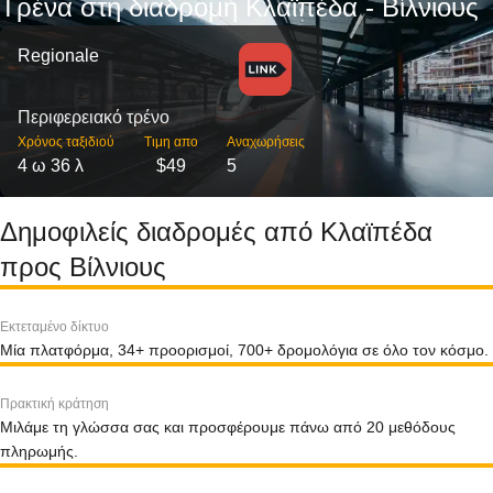
Τρένα στη διαδρομή Κλαϊπέδα - Βίλνιους
Regionale
Περιφερειακό τρένο
Χρόνος ταξιδιού
Τιμη απο
Αναχωρήσεις
4 ω 36 λ
$49
5
Δημοφιλείς διαδρομές από Κλαϊπέδα
προς Βίλνιους
Εκτεταμένο δίκτυο
Μία πλατφόρμα, 34+ προορισμοί, 700+ δρομολόγια σε όλο τον κόσμο.
Πρακτική κράτηση
Μιλάμε τη γλώσσα σας και προσφέρουμε πάνω από 20 μεθόδους
πληρωμής.