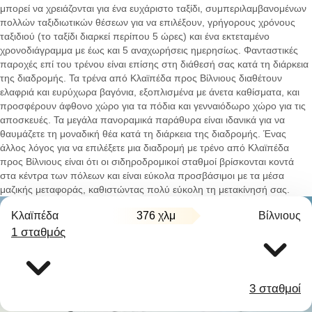
μπορεί να χρειάζονται για ένα ευχάριστο ταξίδι, συμπεριλαμβανομένων
πολλών ταξιδιωτικών θέσεων για να επιλέξουν, γρήγορους χρόνους
ταξιδιού (το ταξίδι διαρκεί περίπου 5 ώρες) και ένα εκτεταμένο
χρονοδιάγραμμα με έως και 5 αναχωρήσεις ημερησίως. Φανταστικές
παροχές επί του τρένου είναι επίσης στη διάθεσή σας κατά τη διάρκεια
της διαδρομής. Τα τρένα από Κλαϊπέδα προς Βίλνιους διαθέτουν
ελαφριά και ευρύχωρα βαγόνια, εξοπλισμένα με άνετα καθίσματα, και
προσφέρουν άφθονο χώρο για τα πόδια και γενναιόδωρο χώρο για τις
αποσκευές. Τα μεγάλα πανοραμικά παράθυρα είναι ιδανικά για να
θαυμάζετε τη μοναδική θέα κατά τη διάρκεια της διαδρομής. Ένας
άλλος λόγος για να επιλέξετε μια διαδρομή με τρένο από Κλαϊπέδα
προς Βίλνιους είναι ότι οι σιδηροδρομικοί σταθμοί βρίσκονται κοντά
στα κέντρα των πόλεων και είναι εύκολα προσβάσιμοι με τα μέσα
μαζικής μεταφοράς, καθιστώντας πολύ εύκολη τη μετακίνησή σας.
Κλαϊπέδα
376 χλμ
Βίλνιους
1 σταθμός
3 σταθμοί