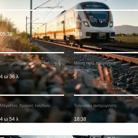
Η νωρίτερη αναχώρηση:
Χαμηλότερη τιμή:
05:38
$49
Συντομότερος χρόνος ταξιδιού:
Μέση τιμή. ημερήσιες
αναχωρήσεις:
4 ω 36 λ
5
Μέγιστος Χρόνος ταξιδιού:
Τελευταία αναχώρηση:
4 ω 54 λ
18:38