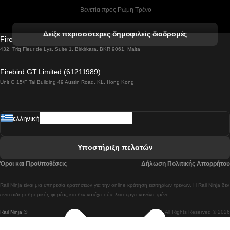
 Βενετία προς Ρώμη Τρένο
 Βενετία προς Φλωρεντία Τρένο
Δείξε περισσότερες δημοφιλείς διαδρομές
Firebird GT Limited (OC 1451)
 Βιέννη προς Σάλτσμπουργκ Τρένα
432, Triq Fleur de Lys, Suite 1, Birkirkara, BKR 9061, Malta
 Βουδαπέστη προς Μπρατισλάβα Τρένα
Firebird GT Limited (61211989)
Unit G 15/F Tal Building 49 Austin Road, KL, Hong Kong
 Βουδαπέστη προς Πράγα Tρένο
 Βουδαπέστη – Βιέννη Tρένο
ελληνική
 Γκουανγκτζού προς Σεούλ Τρένα
 Ελσίνκι προς Ροβανιέμι Τρένο
Υποστήριξη πελατών
 Κοΐμπρα προς Πόρτο Τρένα
Όροι και Προϋποθέσεις
Δήλωση Πολιτικής Απορρήτου
 Κοΐμπρα – Λισαβόνα Τρένο
Rail Ninja είναι μια υπηρεσία κρατήσεων για την online κράτηση εισιτηρίων τρένων. Η Rail Ninja δεν
 Λισαβόνα προς Λάγος Tρένο
είναι σιδηροδρομικός φορέας και δεν κατέχει ούτε λειτουργεί κανένα τρένο.
Rail Ninja ®
All Rights Reserved © 2026
 Λισαβόνα προς Μαδρίτη Τρένα