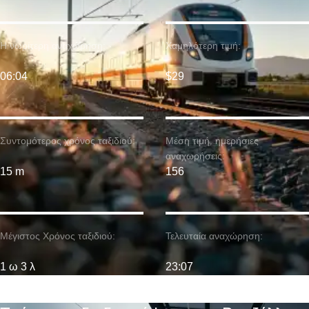
Η νωρίτερη αναχώρηση:
Χαμηλότερη τιμή:
06:04
$29
Συντομότερος χρόνος ταξιδιού:
Μέση τιμή. ημερήσιες
αναχωρήσεις:
15 m
156
Μέγιστος Χρόνος ταξιδιού:
Τελευταία αναχώρηση:
1 ω 3 λ
23:07