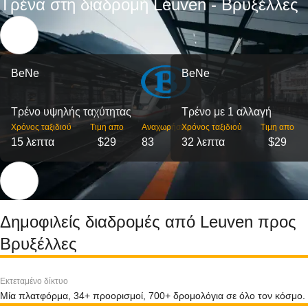
Τρένα στη διαδρομή Leuven - Βρυξέλλες
BeNe
BeNe
Τρένο υψηλής ταχύτητας
Τρένο με 1 αλλαγή
Χρόνος ταξιδιού
Τιμη απο
Αναχωρήσεις
Χρόνος ταξιδιού
Τιμη απο
15 λεπτα
$29
83
32 λεπτα
$29
Δημοφιλείς διαδρομές από Leuven προς
Βρυξέλλες
Εκτεταμένο δίκτυο
Μία πλατφόρμα, 34+ προορισμοί, 700+ δρομολόγια σε όλο τον κόσμο.