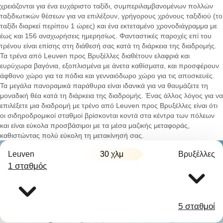
χρειάζονται για ένα ευχάριστο ταξίδι, συμπεριλαμβανομένων πολλών
ταξιδιωτικών θέσεων για να επιλέξουν, γρήγορους χρόνους ταξιδιού (το
ταξίδι διαρκεί περίπου 1 ώρες) και ένα εκτεταμένο χρονοδιάγραμμα με
έως και 156 αναχωρήσεις ημερησίως. Φανταστικές παροχές επί του
τρένου είναι επίσης στη διάθεσή σας κατά τη διάρκεια της διαδρομής.
Τα τρένα από Leuven προς Βρυξέλλες διαθέτουν ελαφριά και
ευρύχωρα βαγόνια, εξοπλισμένα με άνετα καθίσματα, και προσφέρουν
άφθονο χώρο για τα πόδια και γενναιόδωρο χώρο για τις αποσκευές.
Τα μεγάλα πανοραμικά παράθυρα είναι ιδανικά για να θαυμάζετε τη
μοναδική θέα κατά τη διάρκεια της διαδρομής. Ένας άλλος λόγος για να
επιλέξετε μια διαδρομή με τρένο από Leuven προς Βρυξέλλες είναι ότι
οι σιδηροδρομικοί σταθμοί βρίσκονται κοντά στα κέντρα των πόλεων
και είναι εύκολα προσβάσιμοι με τα μέσα μαζικής μεταφοράς,
καθιστώντας πολύ εύκολη τη μετακίνησή σας.
Leuven
30 χλμ
Βρυξέλλες
1 σταθμός
5 σταθμοί