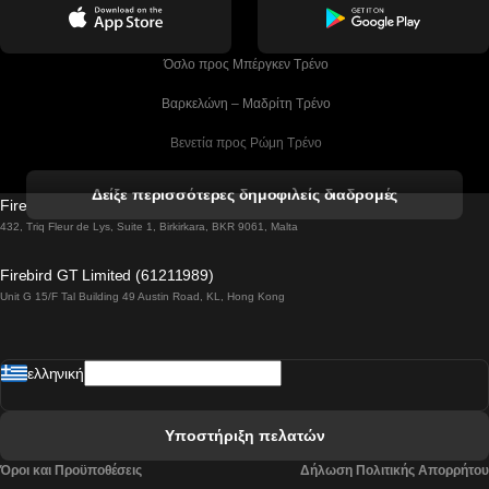
 Όσλο προς Μπέργκεν Tρένο
 Βαρκελώνη – Μαδρίτη Tρένο
 Βενετία προς Ρώμη Τρένο
 Βενετία προς Φλωρεντία Τρένο
Δείξε περισσότερες δημοφιλείς διαδρομές
Firebird GT Limited (OC 1451)
 Βιέννη προς Σάλτσμπουργκ Τρένα
432, Triq Fleur de Lys, Suite 1, Birkirkara, BKR 9061, Malta
 Βουδαπέστη προς Μπρατισλάβα Τρένα
Firebird GT Limited (61211989)
Unit G 15/F Tal Building 49 Austin Road, KL, Hong Kong
 Βουδαπέστη προς Πράγα Tρένο
 Βουδαπέστη – Βιέννη Tρένο
ελληνική
 Γκουανγκτζού προς Σεούλ Τρένα
 Ελσίνκι προς Ροβανιέμι Τρένο
Υποστήριξη πελατών
 Κοΐμπρα προς Πόρτο Τρένα
Όροι και Προϋποθέσεις
Δήλωση Πολιτικής Απορρήτου