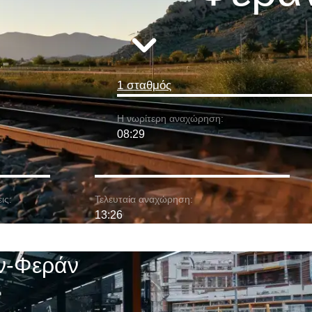
1 σταθμός
Η νωρίτερη αναχώρηση:
08:29
ις:
Τελευταία αναχώρηση:
13:26
όν-Φεράν