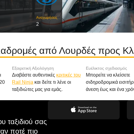
Αναχωρήσεις
2
διαδρομές από Λουρδές προς Κ
Εξαιρετική Αξιολόγηση
Ευέλικτος σχεδιασμός
ι
Διαβάστε αυθεντικές
κριτικές του
Μπορείτε να κλείσετε
20
Rail Ninja
και δείτε τι λένε οι
σιδηροδρομικά εισιτήρ
ταξιδιώτες μας για εμάς.
άνεση έως και ένα χρό
υ ταξιδιού σας
αν ποτέ πιο