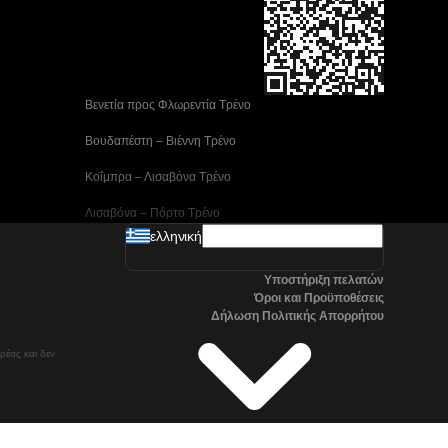
 Βενετία προς Φλωρεντία Τρένο
 Βουδαπέστη – Βιέννη Tρένο
 Κοΐμπρα – Λισαβόνα Τρένο
 Λισαβόνα – Πόρτο Tρένο
ελληνική
 Μαδρίτη προς Αλικάντε Τρένα
Υποστήριξη πελατών
 Νάπολη προς Ρώμη Τρένα
Όροι και Προϋποθέσεις
Δήλωση Πολιτικής Απορρήτου
 Στοκχόλμη προς Γκέτεμποργκ Τρένα
ρέας και δεν
 Τρένα Τσανγκγουόν προς Σεούλ
Όσλο προς Στοκχόλμη Τρένα μεγάλης ταχύτητας
Βαλένθια – Μαδρίτη Τρένο