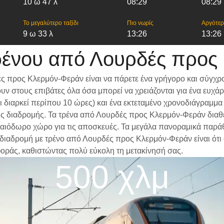
10 ω 47 λ
08:29
08:29
Το μεγαλύτερο ταξίδι
Πιο νωρίς
Αργότε
9 ω 33 λ
13:26
13:26
ρένου από Λουρδές προς
ς προς Κλερμόν-Φεράν είναι να πάρετε ένα γρήγορο και σύγχρο
ν στους επιβάτες όλα όσα μπορεί να χρειάζονται για ένα ευχά
ίδι διαρκεί περίπου 10 ώρες) και ένα εκτεταμένο χρονοδιάγραμ
α της διαδρομής. Τα τρένα από Λουρδές προς Κλερμόν-Φεράν δια
αιόδωρο χώρο για τις αποσκευές. Τα μεγάλα πανοραμικά παράθυρ
α διαδρομή με τρένο από Λουρδές προς Κλερμόν-Φεράν είναι ότι 
φοράς, καθιστώντας πολύ εύκολη τη μετακίνησή σας.
500 χλμ