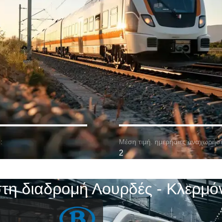
:
Μέση τιμή. ημερήσιες αναχωρήσε
2
τη διαδρομή Λουρδές - Κλερμ