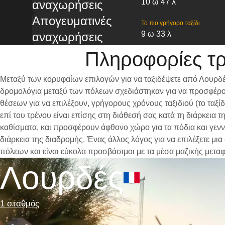
10 ω 47 λ
αναχωρήσεις
Απογευματινές
Το πιο γρήγορο ταξίδι
9 ω 33 λ
αναχωρήσεις
Πληροφορίες τ
Μεταξύ των κορυφαίων επιλογών για να ταξιδέψετε από Λουρδέ
δρομολόγια μεταξύ των πόλεων σχεδιάστηκαν για να προσφέρου
θέσεων για να επιλέξουν, γρήγορους χρόνους ταξιδιού (το ταξ
επί του τρένου είναι επίσης στη διάθεσή σας κατά τη διάρκει
καθίσματα, και προσφέρουν άφθονο χώρο για τα πόδια και γενν
διάρκεια της διαδρομής. Ένας άλλος λόγος για να επιλέξετε μι
πόλεων και είναι εύκολα προσβάσιμοι με τα μέσα μαζικής μετα
Λουρδές
1 σταθμός