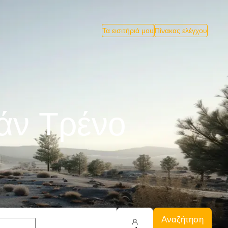
Τα εισιτήριά μου
Πίνακας ελέγχου
άν Tρένο
Αναζήτηση