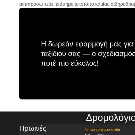
αντιπροσωπεύει επίσημο ιστότοπο καμίας σιδηροδρομικ
Η δωρεάν εφαρμογή μας για 
ταξιδιού σας — ο σχεδιασμός
ποτέ πιο εύκολος!
Δρομολόγι
Πρωινές
Το πιο γρήγορο ταξίδι