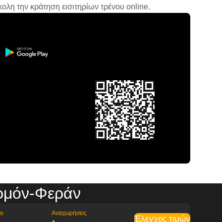
ολη την κράτηση εισιτηρίων τρένου online.
ρμόν-Φεράν
ρο
Αναχωρήσεις
Έλεγχος τιμών