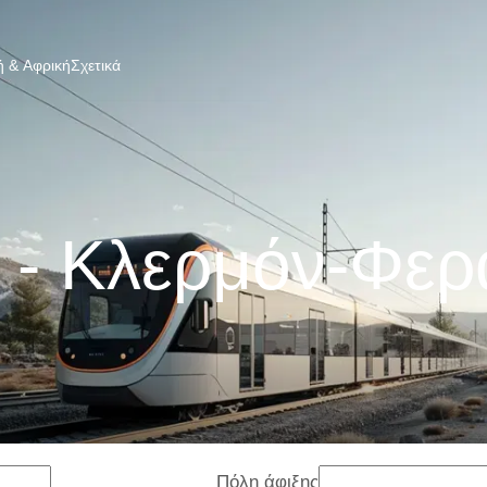
 & Αφρική
Σχετικά
 - Κλερμόν-Φερ
Πόλη άφιξης