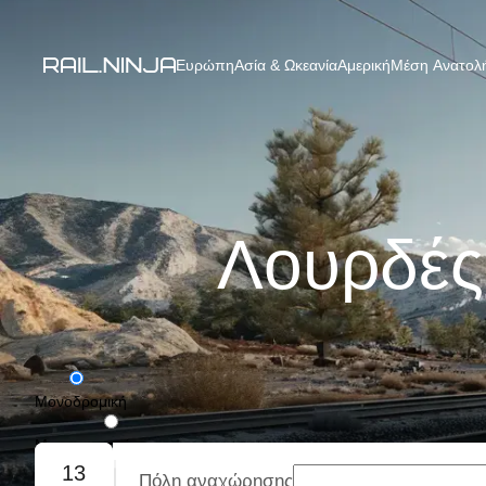
Ευρώπη
Ασία & Ωκεανία
Αμερική
Μέση Ανατολή
Λουρδές
Μονοδρομική
Με επιστροφή
13
Πόλη αναχώρησης