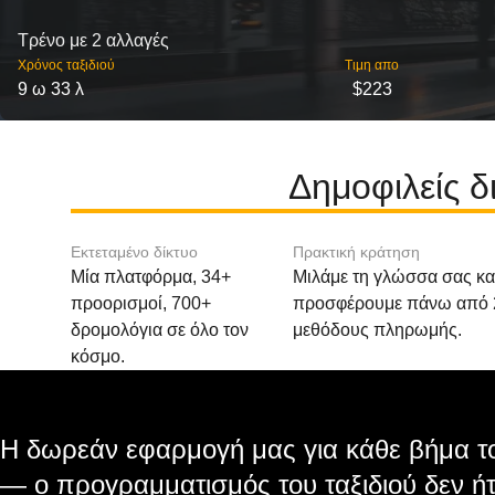
Τρένο με 2 αλλαγές
Χρόνος ταξιδιού
Τιμη απο
9 ω 33 λ
$223
Δημοφιλείς 
Εκτεταμένο δίκτυο
Πρακτική κράτηση
Μία πλατφόρμα, 34+
Μιλάμε τη γλώσσα σας κα
προορισμοί, 700+
προσφέρουμε πάνω από 
δρομολόγια σε όλο τον
μεθόδους πληρωμής.
κόσμο.
Η δωρεάν εφαρμογή μας για κάθε βήμα το
— ο προγραμματισμός του ταξιδιού δεν ήτ