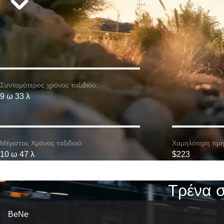
Συντομότερος χρόνος ταξιδιού:
9 ω 33 λ
Μέγιστος Χρόνος ταξιδιού:
Χαμηλότερη τιμή
10 ω 47 λ
$223
Τρένα σ
BeNe