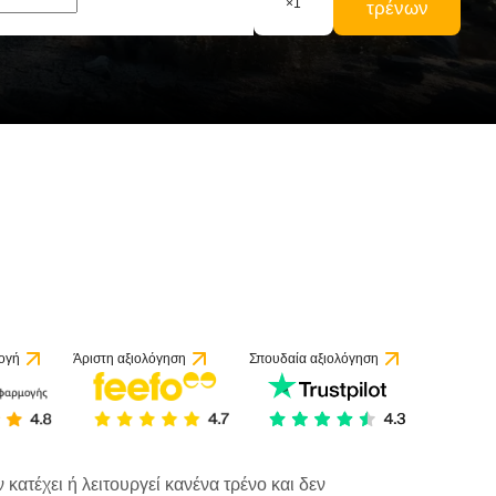
×
1
τρένων
ογή
Άριστη αξιολόγηση
Σπουδαία αξιολόγηση
κατέχει ή λειτουργεί κανένα τρένο και δεν