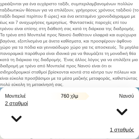
χρειάζονται για ένα ευχάριστο ταξίδι, συμπεριλαμβανομένων πολλών
ταξιδιωτικών θέσεων για να επιλέξουν, γρήγορους χρόνους ταξιδιού (το
ταξίδι διαρκεί περίπου 8 ώρες) και ένα εκτεταμένο χρονοδιάγραμμα με
έως και 7 αναχωρήσεις ημερησίως. Φανταστικές παροχές επί του
τρένου είναι επίσης στη διάθεσή σας κατά τη διάρκεια της διαδρομής.
Τα τρένα από Μονπελιέ προς Νανσύ διαθέτουν ελαφριά και ευρύχωρα
βαγόνια, εξοπλισμένα με άνετα καθίσματα, και προσφέρουν άφθονο
χώρο για τα πόδια και γενναιόδωρο χώρο για τις αποσκευές. Τα μεγάλα
πανοραμικά παράθυρα είναι ιδανικά για να θαυμάζετε τη μοναδική θέα
κατά τη διάρκεια της διαδρομής. Ένας άλλος λόγος για να επιλέξετε μια
διαδρομή με τρένο από Μονπελιέ προς Νανσύ είναι ότι οι
σιδηροδρομικοί σταθμοί βρίσκονται κοντά στα κέντρα των πόλεων και
είναι εύκολα προσβάσιμοι με τα μέσα μαζικής μεταφοράς, καθιστώντας
πολύ εύκολη τη μετακίνησή σας.
Μονπελιέ
760 χλμ
Νανσύ
2 σταθμοί
1 σταθμός