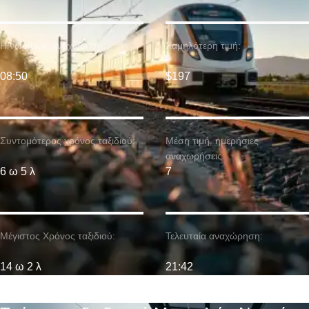
Η νωρίτερη αναχώρηση:
Χαμηλότερη τιμή:
08:50
$197
Συντομότερος χρόνος ταξιδιού:
Μέση τιμή. ημερήσιες
αναχωρήσεις:
6 ω 5 λ
7
Μέγιστος Χρόνος ταξιδιού:
Τελευταία αναχώρηση:
14 ω 2 λ
21:42