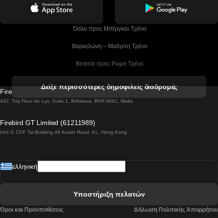
 Όσλο προς Μπέργκεν Tρένο
 Βαρκελώνη – Μαδρίτη Tρένο
 Βενετία προς Ρώμη Τρένο
 Βενετία προς Φλωρεντία Τρένο
Δείξε περισσότερες δημοφιλείς διαδρομές
Firebird GT Limited (OC 1451)
 Βιέννη προς Σάλτσμπουργκ Τρένα
432, Triq Fleur de Lys, Suite 1, Birkirkara, BKR 9061, Malta
 Βουδαπέστη προς Μπρατισλάβα Τρένα
Firebird GT Limited (61211989)
Unit G 15/F Tal Building 49 Austin Road, KL, Hong Kong
 Βουδαπέστη προς Πράγα Tρένο
 Βουδαπέστη – Βιέννη Tρένο
ελληνική
 Γκουανγκτζού προς Σεούλ Τρένα
 Ελσίνκι προς Ροβανιέμι Τρένο
Υποστήριξη πελατών
 Κοΐμπρα προς Πόρτο Τρένα
Όροι και Προϋποθέσεις
Δήλωση Πολιτικής Απορρήτου