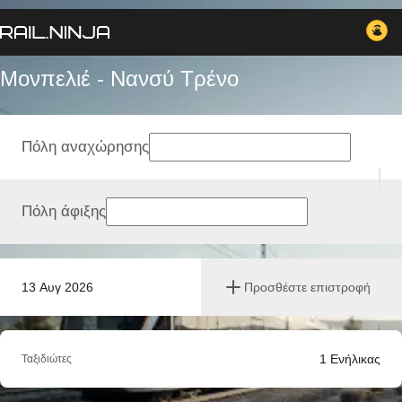
Μονπελιέ - Νανσύ Tρένο
Πόλη αναχώρησης
Πόλη άφιξης
13 Αυγ 2026
Προσθέστε επιστροφή
1
Ενήλικας
Ταξιδιώτες