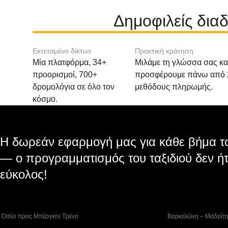
Δημοφιλείς δια
Εκτεταμένο δίκτυο
Πρακτική κράτηση
Μία πλατφόρμα, 34+
Μιλάμε τη γλώσσα σας κα
προορισμοί, 700+
προσφέρουμε πάνω από 
δρομολόγια σε όλο τον
μεθόδους πληρωμής.
κόσμο.
Η δωρεάν εφαρμογή μας για κάθε βήμα το
— ο προγραμματισμός του ταξιδιού δεν ήτ
εύκολος!
 Όσλο προς Μπέργκεν Tρένο
 Βαρκελώνη – Μαδρίτ