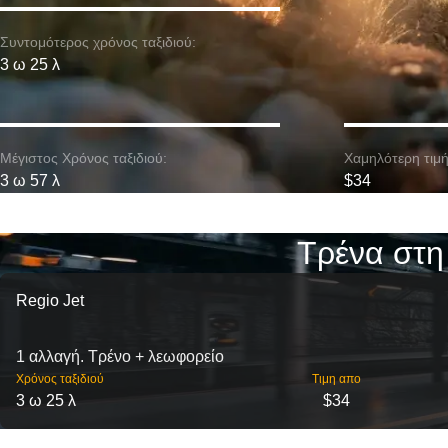
Συντομότερος χρόνος ταξιδιού:
3 ω 25 λ
Μέγιστος Χρόνος ταξιδιού:
Χαμηλότερη τιμή
3 ω 57 λ
$34
Τρένα στη
Regio Jet
1 αλλαγή. Τρένο + λεωφορείο
Χρόνος ταξιδιού
Τιμη απο
3 ω 25 λ
$34