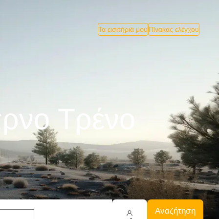
Τα εισιτήριά μου
Πίνακας ελέγχου
πρνο Tρένο
Αναζήτηση