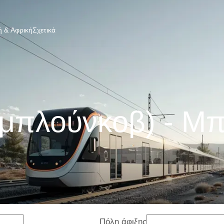
 & Αφρική
Σχετικά
αμπλούνκοβ) - Μ
Πόλη άφιξης