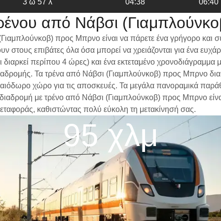
3 ω 57 λ
04:38
06:40
ρένου από Νάβσι (Γιαμπλούνκ
(Γιαμπλούνκοβ) προς Μπρνο είναι να πάρετε ένα γρήγορο και σ
ν στους επιβάτες όλα όσα μπορεί να χρειάζονται για ένα ευχά
δι διαρκεί περίπου 4 ώρες) και ένα εκτεταμένο χρονοδιάγραμμα
ς διαδρομής. Τα τρένα από Νάβσι (Γιαμπλούνκοβ) προς Μπρνο δι
αιόδωρο χώρο για τις αποσκευές. Τα μεγάλα πανοραμικά παράθυρ
α διαδρομή με τρένο από Νάβσι (Γιαμπλούνκοβ) προς Μπρνο είναι
μεταφοράς, καθιστώντας πολύ εύκολη τη μετακίνησή σας.
95 χλμ