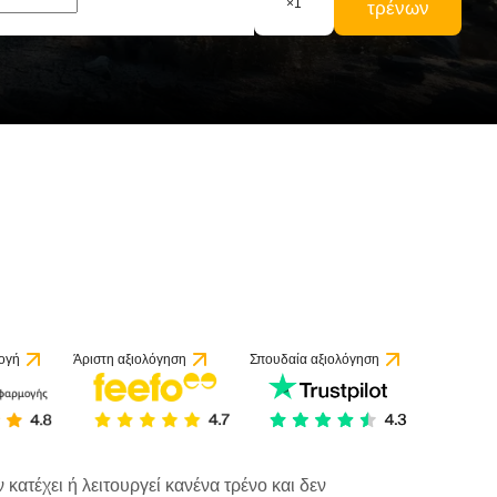
×
1
τρένων
ογή
Άριστη αξιολόγηση
Σπουδαία αξιολόγηση
κατέχει ή λειτουργεί κανένα τρένο και δεν