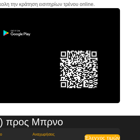
ολη την κράτηση εισιτηρίων τρένου online.
β) προς Μπρνο
ρο
Αναχωρήσεις
Έλεγχος τιμών