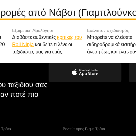
δρομές από Νάβσι (Γιαμπλούν
Εξαιρετική Αξιολόγηση
Ευέλικτος σχεδιασμός
ι
Διαβάστε αυθεντικές
κριτικές του
Μπορείτε να κλείσετε
20
Rail Ninja
και δείτε τι λένε οι
σιδηροδρομικά εισιτήρ
ταξιδιώτες μας για εμάς.
άνεση έως και ένα χρό
υ ταξιδιού σας
αν ποτέ πιο
η Tρένο
 Βενετία προς Ρώμη Τρένο