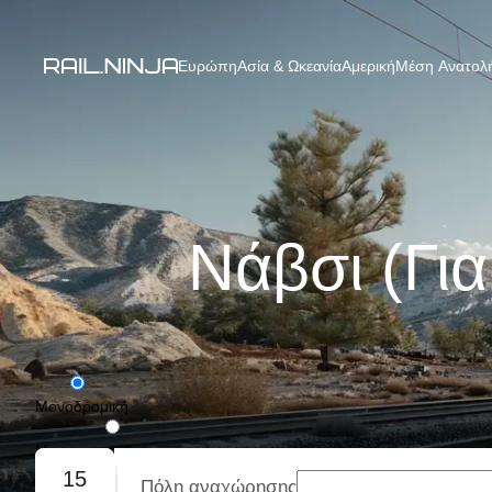
Ευρώπη
Ασία & Ωκεανία
Αμερική
Μέση Ανατολή
Νάβσι (Γι
Μονοδρομική
Με επιστροφή
15
Πόλη αναχώρησης