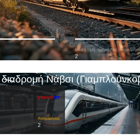
:
Μέση τιμή. ημερήσιες αναχωρήσε
2
 διαδρομή Νάβσι (Γιαμπλούνκο
Αναχωρήσεις
2