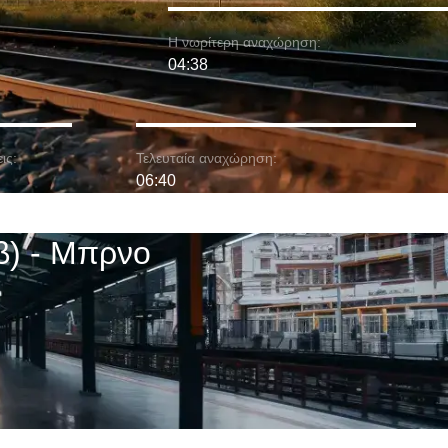
Η νωρίτερη αναχώρηση:
04:38
ις:
Τελευταία αναχώρηση:
06:40
β) - Μπρνο