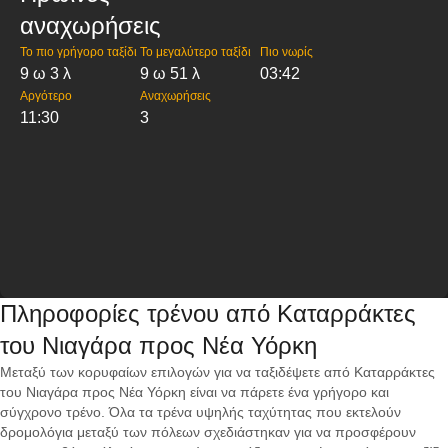
αναχωρήσεις
Το πιο γρήγορο ταξίδι
Το μεγαλύτερο ταξίδι
Πιο νωρίς
9 ω 3 λ
9 ω 51 λ
03:42
Αργότερο
Αναχωρήσεις
11:30
3
Πληροφορίες τρένου από Καταρράκτες
του Νιαγάρα προς Νέα Υόρκη
Μεταξύ των κορυφαίων επιλογών για να ταξιδέψετε από Καταρράκτες
του Νιαγάρα προς Νέα Υόρκη είναι να πάρετε ένα γρήγορο και
σύγχρονο τρένο. Όλα τα τρένα υψηλής ταχύτητας που εκτελούν
δρομολόγια μεταξύ των πόλεων σχεδιάστηκαν για να προσφέρουν