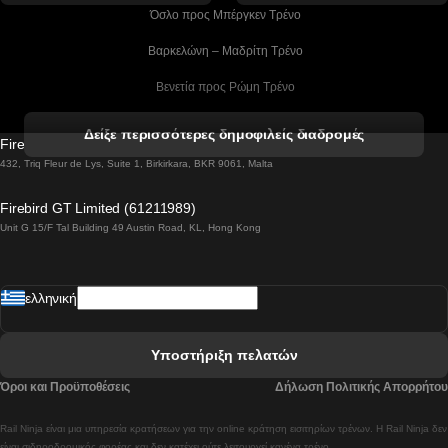
 Όσλο προς Μπέργκεν Tρένο
 Βαρκελώνη – Μαδρίτη Tρένο
 Βενετία προς Ρώμη Τρένο
 Βενετία προς Φλωρεντία Τρένο
Δείξε περισσότερες δημοφιλείς διαδρομές
Firebird GT Limited (OC 1451)
 Βιέννη προς Σάλτσμπουργκ Τρένα
432, Triq Fleur de Lys, Suite 1, Birkirkara, BKR 9061, Malta
 Βουδαπέστη προς Μπρατισλάβα Τρένα
Firebird GT Limited (61211989)
Unit G 15/F Tal Building 49 Austin Road, KL, Hong Kong
 Βουδαπέστη προς Πράγα Tρένο
 Βουδαπέστη – Βιέννη Tρένο
ελληνική
 Γκουανγκτζού προς Σεούλ Τρένα
 Ελσίνκι προς Ροβανιέμι Τρένο
Υποστήριξη πελατών
 Κοΐμπρα προς Πόρτο Τρένα
Όροι και Προϋποθέσεις
Δήλωση Πολιτικής Απορρήτου
 Κοΐμπρα – Λισαβόνα Τρένο
Rail Ninja είναι μια υπηρεσία κρατήσεων για την online κράτηση εισιτηρίων τρένων. Η Rail Ninja δεν
 Λισαβόνα προς Λάγος Tρένο
είναι σιδηροδρομικός φορέας και δεν κατέχει ούτε λειτουργεί κανένα τρένο.