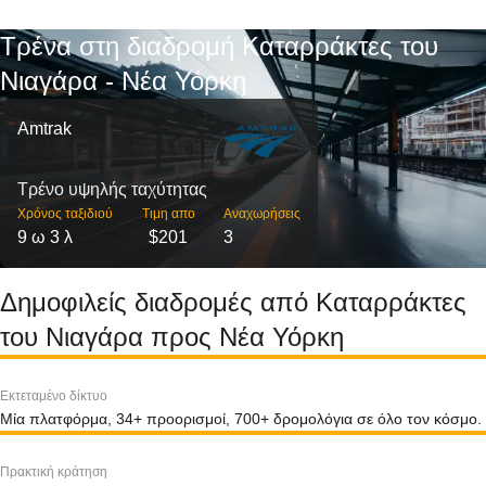
Τρένα στη διαδρομή Καταρράκτες του
Νιαγάρα - Νέα Υόρκη
Amtrak
Τρένο υψηλής ταχύτητας
Χρόνος ταξιδιού
Τιμη απο
Αναχωρήσεις
9 ω 3 λ
$201
3
Δημοφιλείς διαδρομές από Καταρράκτες
του Νιαγάρα προς Νέα Υόρκη
Εκτεταμένο δίκτυο
Μία πλατφόρμα, 34+ προορισμοί, 700+ δρομολόγια σε όλο τον κόσμο.
Πρακτική κράτηση