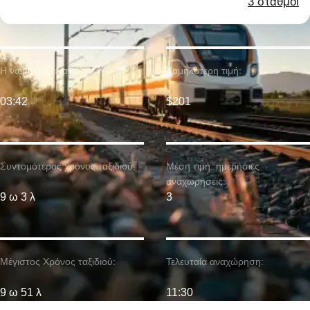
3 σταθμοί
Η νωρίτερη αναχώρηση:
Χαμηλότερη τιμή:
03:42
$201
Συντομότερος χρόνος ταξιδιού:
Μέση τιμή. ημερήσιες
αναχωρήσεις:
9 ω 3 λ
3
Μέγιστος Χρόνος ταξιδιού:
Τελευταία αναχώρηση:
9 ω 51 λ
11:30