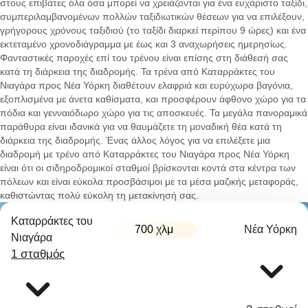
στους επιβάτες όλα όσα μπορεί να χρειάζονται για ένα ευχάριστο ταξίδι,
συμπεριλαμβανομένων πολλών ταξιδιωτικών θέσεων για να επιλέξουν,
γρήγορους χρόνους ταξιδιού (το ταξίδι διαρκεί περίπου 9 ώρες) και ένα
εκτεταμένο χρονοδιάγραμμα με έως και 3 αναχωρήσεις ημερησίως.
Φανταστικές παροχές επί του τρένου είναι επίσης στη διάθεσή σας
κατά τη διάρκεια της διαδρομής. Τα τρένα από Καταρράκτες του
Νιαγάρα προς Νέα Υόρκη διαθέτουν ελαφριά και ευρύχωρα βαγόνια,
εξοπλισμένα με άνετα καθίσματα, και προσφέρουν άφθονο χώρο για τα
πόδια και γενναιόδωρο χώρο για τις αποσκευές. Τα μεγάλα πανοραμικά
παράθυρα είναι ιδανικά για να θαυμάζετε τη μοναδική θέα κατά τη
διάρκεια της διαδρομής. Ένας άλλος λόγος για να επιλέξετε μια
διαδρομή με τρένο από Καταρράκτες του Νιαγάρα προς Νέα Υόρκη
είναι ότι οι σιδηροδρομικοί σταθμοί βρίσκονται κοντά στα κέντρα των
πόλεων και είναι εύκολα προσβάσιμοι με τα μέσα μαζικής μεταφοράς,
καθιστώντας πολύ εύκολη τη μετακίνησή σας.
Καταρράκτες του
700 χλμ
Νέα Υόρκη
Νιαγάρα
1 σταθμός