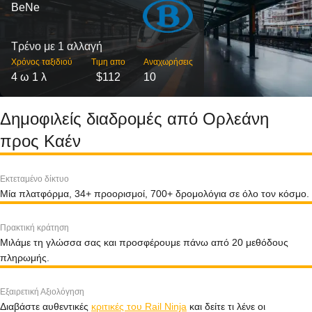
BeNe
Τρένο με 1 αλλαγή
Χρόνος ταξιδιού
Τιμη απο
Αναχωρήσεις
4 ω 1 λ
$112
10
Δημοφιλείς διαδρομές από Ορλεάνη
προς Καέν
Εκτεταμένο δίκτυο
Μία πλατφόρμα, 34+ προορισμοί, 700+ δρομολόγια σε όλο τον κόσμο.
Πρακτική κράτηση
Μιλάμε τη γλώσσα σας και προσφέρουμε πάνω από 20 μεθόδους
πληρωμής.
Εξαιρετική Αξιολόγηση
Διαβάστε αυθεντικές
κριτικές του Rail Ninja
και δείτε τι λένε οι