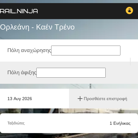
Ορλεάνη - Καέν Tρένο
Πόλη αναχώρησης
Πόλη άφιξης
13 Αυγ 2026
Προσθέστε επιστροφή
1
Ενήλικας
Ταξιδιώτες