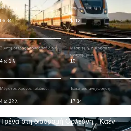
Η νωρίτερη αναχώρηση:
Χαμηλότερη τιμή:
06:34
$112
Συντομότερος χρόνος ταξιδιού:
Μέση τιμή. ημερήσιες
αναχωρήσεις:
4 ω 1 λ
10
Μέγιστος Χρόνος ταξιδιού:
Τελευταία αναχώρηση:
4 ω 32 λ
17:34
Τρένα στη διαδρομή Ορλεάνη - Καέν