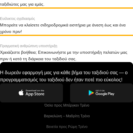
ταξιδιώτες μας για εμάς.
Ευέλικτος σχεδιασμός
Μπορείτε να κλείσετε σιδηροδρομικά εισιτήρια με άνεση έως και ένα
χρόνο πριν!
Πραγματική ανθρώπινη υποστήριξη
Χρειάζεστε βοήθεια; Επικοινωνήστε με την υποστήριξη πελατών μας
πριν ή κατά τη διάρκεια του ταξιδιού σας.
Η δωρεάν εφαρμογή μας για κάθε βήμα του ταξιδιού σας — ο
προγραμματισμός του ταξιδιού δεν ήταν ποτέ πιο εύκολος!
 Όσλο προς Μπέργκεν Tρένο
 Βαρκελώνη – Μαδρίτη Tρένο
 Βενετία προς Ρώμη Τρένο