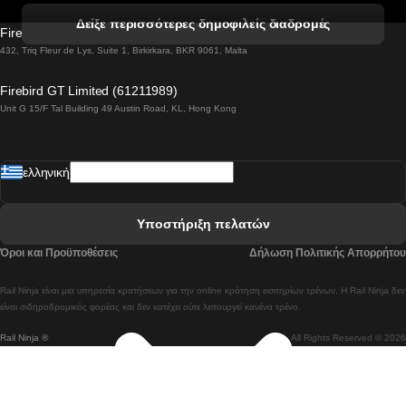
 Βενετία προς Φλωρεντία Τρένο
Δείξε περισσότερες δημοφιλείς διαδρομές
Firebird GT Limited (OC 1451)
 Βιέννη προς Σάλτσμπουργκ Τρένα
432, Triq Fleur de Lys, Suite 1, Birkirkara, BKR 9061, Malta
 Βουδαπέστη προς Μπρατισλάβα Τρένα
Firebird GT Limited (61211989)
Unit G 15/F Tal Building 49 Austin Road, KL, Hong Kong
 Βουδαπέστη προς Πράγα Tρένο
 Βουδαπέστη – Βιέννη Tρένο
ελληνική
 Γκουανγκτζού προς Σεούλ Τρένα
 Ελσίνκι προς Ροβανιέμι Τρένο
Υποστήριξη πελατών
 Κοΐμπρα προς Πόρτο Τρένα
Όροι και Προϋποθέσεις
Δήλωση Πολιτικής Απορρήτου
 Κοΐμπρα – Λισαβόνα Τρένο
Rail Ninja είναι μια υπηρεσία κρατήσεων για την online κράτηση εισιτηρίων τρένων. Η Rail Ninja δεν
 Λισαβόνα προς Λάγος Tρένο
είναι σιδηροδρομικός φορέας και δεν κατέχει ούτε λειτουργεί κανένα τρένο.
Rail Ninja ®
All Rights Reserved © 2026
 Λισαβόνα προς Μαδρίτη Τρένα
 Λισαβόνα – Αλμπουφέιρα Τρένο
 Λισαβόνα – Πόρτο Tρένο