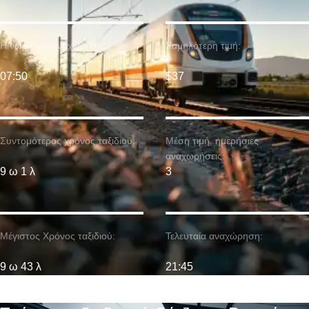
Η νωρίτερη αναχώρηση:
Χαμηλότερη τιμή:
07:50
$37
Συντομότερος χρόνος ταξιδιού:
Μέση τιμή. ημερήσιες
αναχωρήσεις:
9 ω 1 λ
3
Μέγιστος Χρόνος ταξιδιού:
Τελευταία αναχώρηση:
9 ω 43 λ
21:45