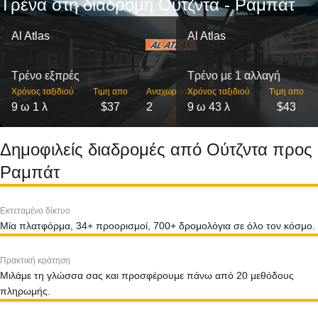
Τρένα στη διαδρομή Ούτζντα - Ραμπάτ
Al Atlas
Al Atlas
Τρένο εξπρές
Τρένο με 1 αλλαγή
Χρόνος ταξιδιού
Τιμη απο
Αναχωρήσεις
Χρόνος ταξιδιού
Τιμη απο
9 ω 1 λ
$37
2
9 ω 43 λ
$43
Δημοφιλείς διαδρομές από Ούτζντα προς
Ραμπάτ
Εκτεταμένο δίκτυο
Μία πλατφόρμα, 34+ προορισμοί, 700+ δρομολόγια σε όλο τον κόσμο.
Πρακτική κράτηση
Μιλάμε τη γλώσσα σας και προσφέρουμε πάνω από 20 μεθόδους
πληρωμής.