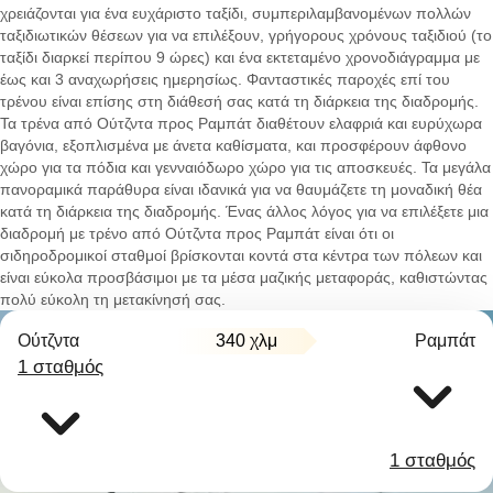
χρειάζονται για ένα ευχάριστο ταξίδι, συμπεριλαμβανομένων πολλών
ταξιδιωτικών θέσεων για να επιλέξουν, γρήγορους χρόνους ταξιδιού (το
ταξίδι διαρκεί περίπου 9 ώρες) και ένα εκτεταμένο χρονοδιάγραμμα με
έως και 3 αναχωρήσεις ημερησίως. Φανταστικές παροχές επί του
τρένου είναι επίσης στη διάθεσή σας κατά τη διάρκεια της διαδρομής.
Τα τρένα από Ούτζντα προς Ραμπάτ διαθέτουν ελαφριά και ευρύχωρα
βαγόνια, εξοπλισμένα με άνετα καθίσματα, και προσφέρουν άφθονο
χώρο για τα πόδια και γενναιόδωρο χώρο για τις αποσκευές. Τα μεγάλα
πανοραμικά παράθυρα είναι ιδανικά για να θαυμάζετε τη μοναδική θέα
κατά τη διάρκεια της διαδρομής. Ένας άλλος λόγος για να επιλέξετε μια
διαδρομή με τρένο από Ούτζντα προς Ραμπάτ είναι ότι οι
σιδηροδρομικοί σταθμοί βρίσκονται κοντά στα κέντρα των πόλεων και
είναι εύκολα προσβάσιμοι με τα μέσα μαζικής μεταφοράς, καθιστώντας
πολύ εύκολη τη μετακίνησή σας.
Ούτζντα
340 χλμ
Ραμπάτ
1 σταθμός
1 σταθμός