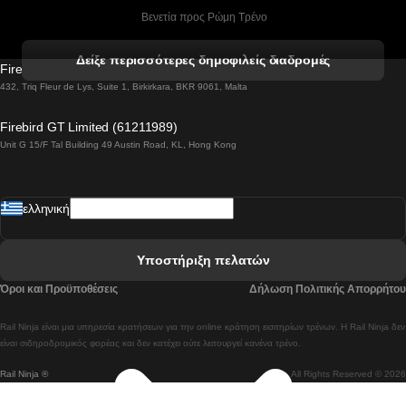
 Βενετία προς Ρώμη Τρένο
 Βενετία προς Φλωρεντία Τρένο
Δείξε περισσότερες δημοφιλείς διαδρομές
Firebird GT Limited (OC 1451)
 Βιέννη προς Σάλτσμπουργκ Τρένα
432, Triq Fleur de Lys, Suite 1, Birkirkara, BKR 9061, Malta
 Βουδαπέστη προς Μπρατισλάβα Τρένα
Firebird GT Limited (61211989)
Unit G 15/F Tal Building 49 Austin Road, KL, Hong Kong
 Βουδαπέστη προς Πράγα Tρένο
 Βουδαπέστη – Βιέννη Tρένο
ελληνική
 Γκουανγκτζού προς Σεούλ Τρένα
 Ελσίνκι προς Ροβανιέμι Τρένο
Υποστήριξη πελατών
 Κοΐμπρα προς Πόρτο Τρένα
Όροι και Προϋποθέσεις
Δήλωση Πολιτικής Απορρήτου
 Κοΐμπρα – Λισαβόνα Τρένο
Rail Ninja είναι μια υπηρεσία κρατήσεων για την online κράτηση εισιτηρίων τρένων. Η Rail Ninja δεν
 Λισαβόνα προς Λάγος Tρένο
είναι σιδηροδρομικός φορέας και δεν κατέχει ούτε λειτουργεί κανένα τρένο.
Rail Ninja ®
All Rights Reserved © 2026
 Λισαβόνα προς Μαδρίτη Τρένα