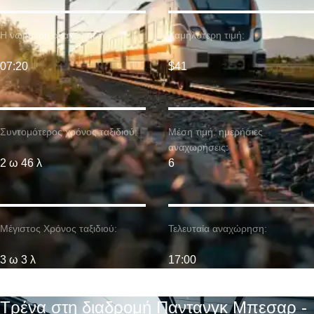
Η νωρίτερη αναχώρηση:
Χαμηλότερη τιμή:
07:20
$41
Συντομότερος χρόνος ταξιδιού:
Μέση τιμή. ημερήσιες
αναχωρήσεις:
2 ω 46 λ
6
Μέγιστος Χρόνος ταξιδιού:
Τελευταία αναχώρηση:
3 ω 3 λ
17:00
Τρένα στη διαδρομή Παντανγκ Μπεσαρ -