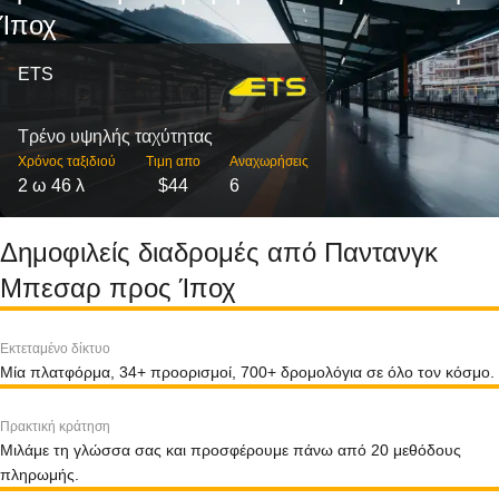
Ίποχ
ETS
Τρένο υψηλής ταχύτητας
Χρόνος ταξιδιού
Τιμη απο
Αναχωρήσεις
2 ω 46 λ
$44
6
Δημοφιλείς διαδρομές από Παντανγκ
Μπεσαρ προς Ίποχ
Εκτεταμένο δίκτυο
Μία πλατφόρμα, 34+ προορισμοί, 700+ δρομολόγια σε όλο τον κόσμο.
Πρακτική κράτηση
Μιλάμε τη γλώσσα σας και προσφέρουμε πάνω από 20 μεθόδους
πληρωμής.