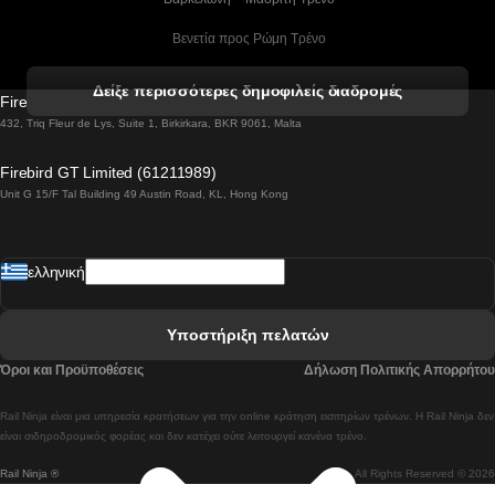
 Βενετία προς Ρώμη Τρένο
 Βενετία προς Φλωρεντία Τρένο
Δείξε περισσότερες δημοφιλείς διαδρομές
Firebird GT Limited (OC 1451)
 Βιέννη προς Σάλτσμπουργκ Τρένα
432, Triq Fleur de Lys, Suite 1, Birkirkara, BKR 9061, Malta
 Βουδαπέστη προς Μπρατισλάβα Τρένα
Firebird GT Limited (61211989)
Unit G 15/F Tal Building 49 Austin Road, KL, Hong Kong
 Βουδαπέστη προς Πράγα Tρένο
 Βουδαπέστη – Βιέννη Tρένο
ελληνική
 Γκουανγκτζού προς Σεούλ Τρένα
 Ελσίνκι προς Ροβανιέμι Τρένο
Υποστήριξη πελατών
 Κοΐμπρα προς Πόρτο Τρένα
Όροι και Προϋποθέσεις
Δήλωση Πολιτικής Απορρήτου
 Κοΐμπρα – Λισαβόνα Τρένο
Rail Ninja είναι μια υπηρεσία κρατήσεων για την online κράτηση εισιτηρίων τρένων. Η Rail Ninja δεν
 Λισαβόνα προς Λάγος Tρένο
είναι σιδηροδρομικός φορέας και δεν κατέχει ούτε λειτουργεί κανένα τρένο.
Rail Ninja ®
All Rights Reserved © 2026
 Λισαβόνα προς Μαδρίτη Τρένα