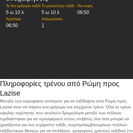
Το πιο γρήγορο ταξίδι
Το μεγαλύτερο ταξίδι
Πιο νωρίς
5 ω 10 λ
5 ω 10 λ
06:50
Αργότερο
Αναχωρήσεις
06:50
1
Πληροφορίες τρένου από Ρώμη προς
Lazise
Μεταξύ των κορυφαίων επιλογών για να ταξιδέψετε από Ρώμη προς
Lazise είναι να πάρετε ένα γρήγορο και σύγχρονο τρένο. Όλα τα τρένα
υψηλής ταχύτητας που εκτελούν δρομολόγια μεταξύ των πόλεων
σχεδιάστηκαν για να προσφέρουν στους επιβάτες όλα όσα μπορεί να
χρειάζονται για ένα ευχάριστο ταξίδι, συμπεριλαμβανομένων πολλών
ταξιδιωτικών θέσεων για να επιλέξουν, γρήγορους χρόνους ταξιδιού (το