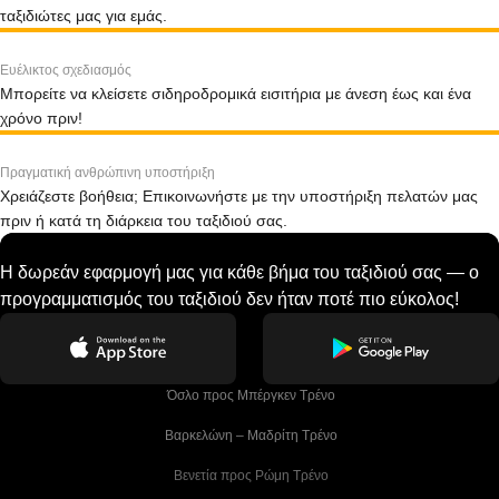
ταξιδιώτες μας για εμάς.
Ευέλικτος σχεδιασμός
Μπορείτε να κλείσετε σιδηροδρομικά εισιτήρια με άνεση έως και ένα
χρόνο πριν!
Πραγματική ανθρώπινη υποστήριξη
Χρειάζεστε βοήθεια; Επικοινωνήστε με την υποστήριξη πελατών μας
πριν ή κατά τη διάρκεια του ταξιδιού σας.
Η δωρεάν εφαρμογή μας για κάθε βήμα του ταξιδιού σας — ο
προγραμματισμός του ταξιδιού δεν ήταν ποτέ πιο εύκολος!
 Όσλο προς Μπέργκεν Tρένο
 Βαρκελώνη – Μαδρίτη Tρένο
 Βενετία προς Ρώμη Τρένο