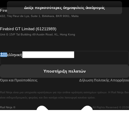
 Βενετία προς Φλωρεντία Τρένο
Δείξε περισσότερες δημοφιλείς διαδρομές
Firebird GT Limited (OC 1451)
 Βιέννη προς Σάλτσμπουργκ Τρένα
432, Triq Fleur de Lys, Suite 1, Birkirkara, BKR 9061, Malta
 Βουδαπέστη προς Μπρατισλάβα Τρένα
Firebird GT Limited (61211989)
Unit G 15/F Tal Building 49 Austin Road, KL, Hong Kong
 Βουδαπέστη προς Πράγα Tρένο
 Βουδαπέστη – Βιέννη Tρένο
ελληνική
 Γκουανγκτζού προς Σεούλ Τρένα
 Ελσίνκι προς Ροβανιέμι Τρένο
Υποστήριξη πελατών
 Κοΐμπρα προς Πόρτο Τρένα
Όροι και Προϋποθέσεις
Δήλωση Πολιτικής Απορρήτου
 Κοΐμπρα – Λισαβόνα Τρένο
Rail Ninja είναι μια υπηρεσία κρατήσεων για την online κράτηση εισιτηρίων τρένων. Η Rail Ninja δεν
 Λισαβόνα προς Λάγος Tρένο
είναι σιδηροδρομικός φορέας και δεν κατέχει ούτε λειτουργεί κανένα τρένο.
Rail Ninja ®
All Rights Reserved © 2026
 Λισαβόνα προς Μαδρίτη Τρένα
 Λισαβόνα – Αλμπουφέιρα Τρένο
 Λισαβόνα – Πόρτο Tρένο