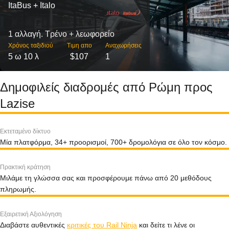
ItaBus + Italo
1 αλλαγή. Τρένο + λεωφορείο
Χρόνος ταξιδιού
Τιμη απο
Αναχωρήσεις
5 ω 10 λ
$107
1
Δημοφιλείς διαδρομές από Ρώμη προς
Lazise
Εκτεταμένο δίκτυο
Μία πλατφόρμα, 34+ προορισμοί, 700+ δρομολόγια σε όλο τον κόσμο.
Πρακτική κράτηση
Μιλάμε τη γλώσσα σας και προσφέρουμε πάνω από 20 μεθόδους
πληρωμής.
Εξαιρετική Αξιολόγηση
Διαβάστε αυθεντικές
κριτικές του Rail Ninja
και δείτε τι λένε οι