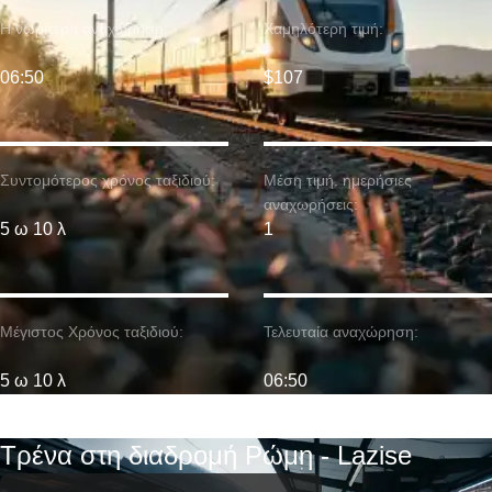
Η νωρίτερη αναχώρηση:
Χαμηλότερη τιμή:
06:50
$107
Συντομότερος χρόνος ταξιδιού:
Μέση τιμή. ημερήσιες
αναχωρήσεις:
5 ω 10 λ
1
Μέγιστος Χρόνος ταξιδιού:
Τελευταία αναχώρηση:
5 ω 10 λ
06:50
Τρένα στη διαδρομή Ρώμη - Lazise