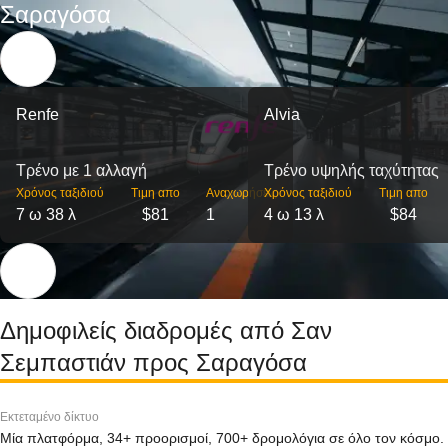
Σαραγόσα
Renfe
Alvia
Τρένο με 1 αλλαγή
Τρένο υψηλής ταχύτητας
Χρόνος ταξιδιού
Τιμη απο
Αναχωρήσεις
Χρόνος ταξιδιού
Τιμη απο
7 ω 38 λ
$81
1
4 ω 13 λ
$84
Δημοφιλείς διαδρομές από Σαν
Σεμπαστιάν προς Σαραγόσα
Εκτεταμένο δίκτυο
Μία πλατφόρμα, 34+ προορισμοί, 700+ δρομολόγια σε όλο τον κόσμο.