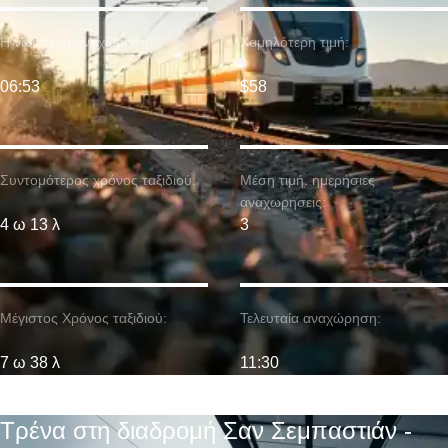
Η νωρίτερη αναχώρηση:
Χαμηλότερη τιμή:
06:53
$58
Συντομότερος χρόνος ταξιδιού:
Μέση τιμή. ημερήσιες
αναχωρήσεις:
4 ω 13 λ
3
Μέγιστος Χρόνος ταξιδιού:
Τελευταία αναχώρηση:
7 ω 38 λ
11:30
Τρένα στη διαδρομή Σαν Σεμπαστιάν -