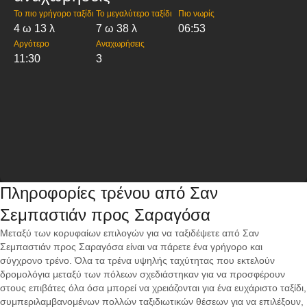
Το πιο γρήγορο ταξίδι
Το μεγαλύτερο ταξίδι
Πιο νωρίς
4 ω 13 λ
7 ω 38 λ
06:53
Αργότερο
Αναχωρήσεις
11:30
3
Πληροφορίες τρένου από Σαν
Σεμπαστιάν προς Σαραγόσα
Μεταξύ των κορυφαίων επιλογών για να ταξιδέψετε από Σαν
Σεμπαστιάν προς Σαραγόσα είναι να πάρετε ένα γρήγορο και
σύγχρονο τρένο. Όλα τα τρένα υψηλής ταχύτητας που εκτελούν
δρομολόγια μεταξύ των πόλεων σχεδιάστηκαν για να προσφέρουν
στους επιβάτες όλα όσα μπορεί να χρειάζονται για ένα ευχάριστο ταξίδι,
συμπεριλαμβανομένων πολλών ταξιδιωτικών θέσεων για να επιλέξουν,