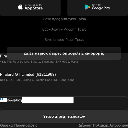
 Όσλο προς Μπέργκεν Tρένο
 Βαρκελώνη – Μαδρίτη Tρένο
 Βενετία προς Ρώμη Τρένο
 Βενετία προς Φλωρεντία Τρένο
Δείξε περισσότερες δημοφιλείς διαδρομές
Firebird GT Limited (OC 1451)
 Βιέννη προς Σάλτσμπουργκ Τρένα
432, Triq Fleur de Lys, Suite 1, Birkirkara, BKR 9061, Malta
 Βουδαπέστη προς Μπρατισλάβα Τρένα
Firebird GT Limited (61211989)
Unit G 15/F Tal Building 49 Austin Road, KL, Hong Kong
 Βουδαπέστη προς Πράγα Tρένο
 Βουδαπέστη – Βιέννη Tρένο
ελληνική
 Γκουανγκτζού προς Σεούλ Τρένα
 Ελσίνκι προς Ροβανιέμι Τρένο
Υποστήριξη πελατών
 Κοΐμπρα προς Πόρτο Τρένα
Όροι και Προϋποθέσεις
Δήλωση Πολιτικής Απορρήτου