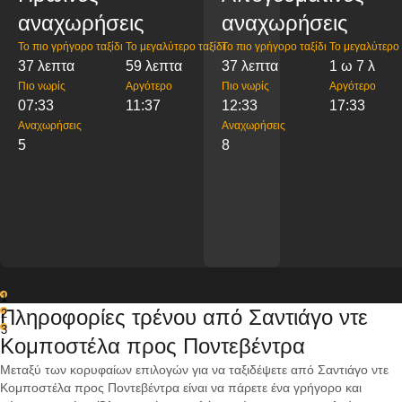
αναχωρήσεις
αναχωρήσεις
Το πιο γρήγορο ταξίδι
Το μεγαλύτερο ταξίδι
Το πιο γρήγορο ταξίδι
Το μεγαλύτερο 
37 λεπτα
59 λεπτα
37 λεπτα
1 ω 7 λ
Πιο νωρίς
Αργότερο
Πιο νωρίς
Αργότερο
07:33
11:37
12:33
17:33
Αναχωρήσεις
Αναχωρήσεις
5
8
1
Πληροφορίες τρένου από Σαντιάγο ντε
2
3
Κομποστέλα προς Ποντεβέντρα
Μεταξύ των κορυφαίων επιλογών για να ταξιδέψετε από Σαντιάγο ντε
Κομποστέλα προς Ποντεβέντρα είναι να πάρετε ένα γρήγορο και