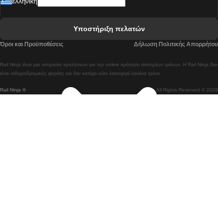
ελληνική
 Γκουανγκτζού προς Σεούλ Τρένα
 Ελσίνκι προς Ροβανιέμι Τρένο
Υποστήριξη πελατών
 Κοΐμπρα προς Πόρτο Τρένα
Όροι και Προϋποθέσεις
Δήλωση Πολιτικής Απορρήτου
 Κοΐμπρα – Λισαβόνα Τρένο
Rail Ninja είναι μια υπηρεσία κρατήσεων για την online κράτηση εισιτηρίων τρένων. Η Rail Ninja δεν
 Λισαβόνα προς Λάγος Tρένο
είναι σιδηροδρομικός φορέας και δεν κατέχει ούτε λειτουργεί κανένα τρένο.
Rail Ninja ®
All Rights Reserved © 2026
 Λισαβόνα προς Μαδρίτη Τρένα
 Λισαβόνα – Αλμπουφέιρα Τρένο
 Λισαβόνα – Πόρτο Tρένο
 Λισαβόνα – Φάρο Τρένο
 Λονδίνο – Εδιμβούργο Tρένο
 Μάλαγα προς Βαρκελώνη Τρένα
 Μαδρίτη προς Αλικάντε Τρένα
 Μπέργκεν – Όσλο Tρένο