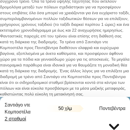
σύγχρονο τρένο. Όλα τα τρένα υψηλής ταχύτητας που εκτελούν
δρομολόγια μεταξύ των πόλεων σχεδιάστηκαν για να προσφέρουν
στους επιβάτες όλα όσα μπορεί να χρειάζονται για ένα ευχάριστο ταξίδι,
συμπεριλαμβανομένων πολλών ταξιδιωτικών θέσεων για να επιλέξουν,
γρήγορους χρόνους ταξιδιού (το ταξίδι διαρκεί περίπου 1 ώρες) και ένα
εκτεταμένο χρονοδιάγραμμα με έως και 22 αναχωρήσεις ημερησίως.
Φανταστικές παροχές επί του τρένου είναι επίσης στη διάθεσή σας
κατά τη διάρκεια της διαδρομής. Τα τρένα από Σαντιάγο ντε
Κομποστέλα προς Ποντεβέντρα διαθέτουν ελαφριά και ευρύχωρα
βαγόνια, εξοπλισμένα με άνετα καθίσματα, και προσφέρουν άφθονο
χώρο για τα πόδια και γενναιόδωρο χώρο για τις αποσκευές. Τα μεγάλα
πανοραμικά παράθυρα είναι ιδανικά για να θαυμάζετε τη μοναδική θέα
κατά τη διάρκεια της διαδρομής. Ένας άλλος λόγος για να επιλέξετε μια
διαδρομή με τρένο από Σαντιάγο ντε Κομποστέλα προς Ποντεβέντρα
είναι ότι οι σιδηροδρομικοί σταθμοί βρίσκονται κοντά στα κέντρα των
πόλεων και είναι εύκολα προσβάσιμοι με τα μέσα μαζικής μεταφοράς,
καθιστώντας πολύ εύκολη τη μετακίνησή σας.
Σαντιάγο ντε
50 χλμ
Ποντεβέντρα
Κομποστέλα
2 σταθμοί