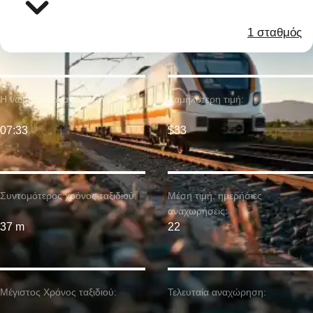
1 σταθμός
Η νωρίτερη αναχώρηση:
Χαμηλότερη τιμή:
07:33
$33
Συντομότερος χρόνος ταξιδιού:
Μέση τιμή. ημερήσιες
αναχωρήσεις:
37 m
22
Μέγιστος Χρόνος ταξιδιού:
Τελευταία αναχώρηση: