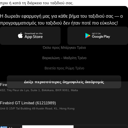
πριν ή κατά τη διάρκεια του ταξιδιού σας.
Η δωρεάν εφαρμογή μας για κάθε βήμα του ταξιδιού σας — ο
προγραμματισμός του ταξιδιού δεν ήταν ποτέ πιο εύκολος!
 Όσλο προς Μπέργκεν Tρένο
 Βαρκελώνη – Μαδρίτη Tρένο
 Βενετία προς Ρώμη Τρένο
 Βενετία προς Φλωρεντία Τρένο
Δείξε περισσότερες δημοφιλείς διαδρομές
Firebird GT Limited (OC 1451)
 Βιέννη προς Σάλτσμπουργκ Τρένα
432, Triq Fleur de Lys, Suite 1, Birkirkara, BKR 9061, Malta
 Βουδαπέστη προς Μπρατισλάβα Τρένα
Firebird GT Limited (61211989)
Unit G 15/F Tal Building 49 Austin Road, KL, Hong Kong
 Βουδαπέστη προς Πράγα Tρένο
 Βουδαπέστη – Βιέννη Tρένο