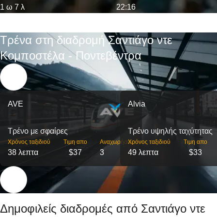
1 ω 7 λ
22:16
Τρένα στη διαδρομή Σαντιάγο ντε
Κομποστέλα - Ποντεβέντρα
AVE
Alvia
Τρένο με σφαίρες
Τρένο υψηλής ταχύτητας
Χρόνος ταξιδιού
Τιμη απο
Αναχωρήσεις
Χρόνος ταξιδιού
Τιμη απο
38 λεπτα
$37
3
49 λεπτα
$33
Δημοφιλείς διαδρομές από Σαντιάγο ντε