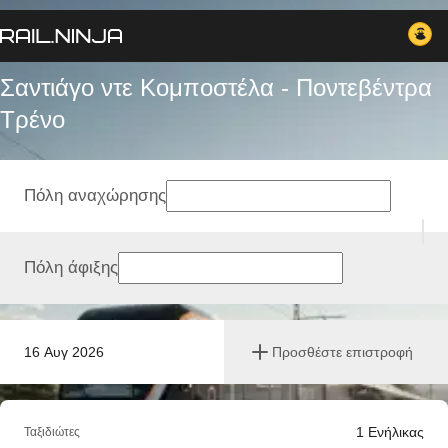
Σαντιάγο ντε Κομποστέλα - Ποντεβέντρα
Tρένο
Πόλη αναχώρησης
Πόλη άφιξης
16 Αυγ 2026
Προσθέστε επιστροφή
1
Ενήλικας
Ταξιδιώτες