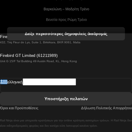
 Βαρκελώνη – Μαδρίτη Tρένο
 Βενετία προς Ρώμη Τρένο
 Βενετία προς Φλωρεντία Τρένο
Δείξε περισσότερες δημοφιλείς διαδρομές
Firebird GT Limited (OC 1451)
 Βιέννη προς Σάλτσμπουργκ Τρένα
432, Triq Fleur de Lys, Suite 1, Birkirkara, BKR 9061, Malta
 Βουδαπέστη προς Μπρατισλάβα Τρένα
Firebird GT Limited (61211989)
Unit G 15/F Tal Building 49 Austin Road, KL, Hong Kong
 Βουδαπέστη προς Πράγα Tρένο
 Βουδαπέστη – Βιέννη Tρένο
ελληνική
 Γκουανγκτζού προς Σεούλ Τρένα
 Ελσίνκι προς Ροβανιέμι Τρένο
Υποστήριξη πελατών
 Κοΐμπρα προς Πόρτο Τρένα
Όροι και Προϋποθέσεις
Δήλωση Πολιτικής Απορρήτου
 Κοΐμπρα – Λισαβόνα Τρένο
Rail Ninja είναι μια υπηρεσία κρατήσεων για την online κράτηση εισιτηρίων τρένων. Η Rail Ninja δεν
 Λισαβόνα προς Λάγος Tρένο
είναι σιδηροδρομικός φορέας και δεν κατέχει ούτε λειτουργεί κανένα τρένο.