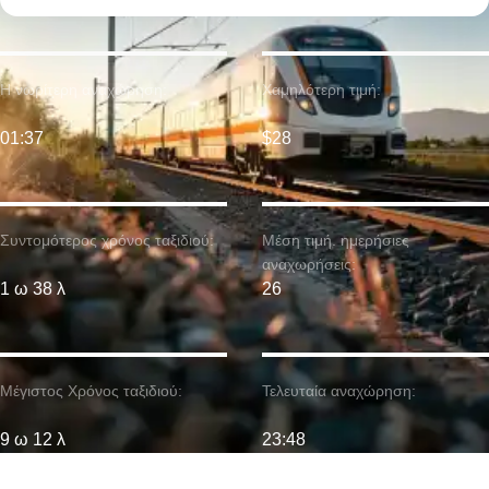
Η νωρίτερη αναχώρηση:
Χαμηλότερη τιμή:
01:37
$28
Συντομότερος χρόνος ταξιδιού:
Μέση τιμή. ημερήσιες
αναχωρήσεις:
1 ω 38 λ
26
Μέγιστος Χρόνος ταξιδιού:
Τελευταία αναχώρηση:
9 ω 12 λ
23:48