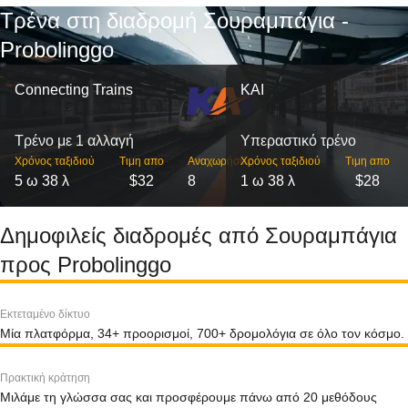
Τρένα στη διαδρομή Σουραμπάγια -
Probolinggo
Connecting Trains
KAI
Τρένο με 1 αλλαγή
Υπεραστικό τρένο
Χρόνος ταξιδιού
Τιμη απο
Αναχωρήσεις
Χρόνος ταξιδιού
Τιμη απο
5 ω 38 λ
$32
8
1 ω 38 λ
$28
Δημοφιλείς διαδρομές από Σουραμπάγια
προς Probolinggo
Εκτεταμένο δίκτυο
Μία πλατφόρμα, 34+ προορισμοί, 700+ δρομολόγια σε όλο τον κόσμο.
Πρακτική κράτηση
Μιλάμε τη γλώσσα σας και προσφέρουμε πάνω από 20 μεθόδους