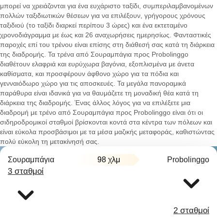
μπορεί να χρειάζονται για ένα ευχάριστο ταξίδι, συμπεριλαμβανομένων
πολλών ταξιδιωτικών θέσεων για να επιλέξουν, γρήγορους χρόνους
ταξιδιού (το ταξίδι διαρκεί περίπου 3 ώρες) και ένα εκτεταμένο
χρονοδιάγραμμα με έως και 26 αναχωρήσεις ημερησίως. Φανταστικές
παροχές επί του τρένου είναι επίσης στη διάθεσή σας κατά τη διάρκεια
της διαδρομής. Τα τρένα από Σουραμπάγια προς Probolinggo
διαθέτουν ελαφριά και ευρύχωρα βαγόνια, εξοπλισμένα με άνετα
καθίσματα, και προσφέρουν άφθονο χώρο για τα πόδια και
γενναιόδωρο χώρο για τις αποσκευές. Τα μεγάλα πανοραμικά
παράθυρα είναι ιδανικά για να θαυμάζετε τη μοναδική θέα κατά τη
διάρκεια της διαδρομής. Ένας άλλος λόγος για να επιλέξετε μια
διαδρομή με τρένο από Σουραμπάγια προς Probolinggo είναι ότι οι
σιδηροδρομικοί σταθμοί βρίσκονται κοντά στα κέντρα των πόλεων και
είναι εύκολα προσβάσιμοι με τα μέσα μαζικής μεταφοράς, καθιστώντας
πολύ εύκολη τη μετακίνησή σας.
Σουραμπάγια
98 χλμ
Probolinggo
3 σταθμοί
2 σταθμοί