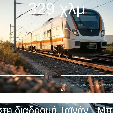
329 χλμ
:
Μέση τιμή. ημερήσιες αναχωρήσε
49
στη διαδρομή Ταϊνάν - Μπ