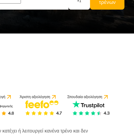
×
1
τρένων
ογή
Άριστη αξιολόγηση
Σπουδαία αξιολόγηση
κατέχει ή λειτουργεί κανένα τρένο και δεν