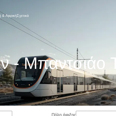
 & Αφρική
Σχετικά
άν - Μπαντσιάο 
Πόλη άφιξης