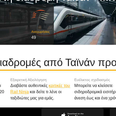
Αναχωρήσεις
49
διαδρομές από Ταϊνάν πρ
Εξαιρετική Αξιολόγηση
Ευέλικτος σχεδιασμός
ι
Διαβάστε αυθεντικές
κριτικές του
Μπορείτε να κλείσετε
20
Rail Ninja
και δείτε τι λένε οι
σιδηροδρομικά εισιτήρ
ταξιδιώτες μας για εμάς.
άνεση έως και ένα χρό