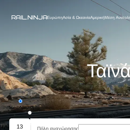
Ευρώπη
Ασία & Ωκεανία
Αμερική
Μέση Ανατολή
Ταϊν
Μονοδρομική
Με επιστροφή
13
Πόλη αναχώρησης