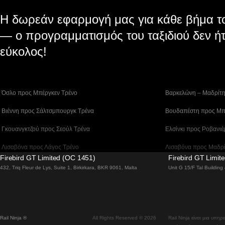
Η δωρεάν εφαρμογή μας για κάθε βήμα το
— ο προγραμματισμός του ταξιδιού δεν ήτ
εύκολος!
 Όσλο προς Μπέργκεν Tρένο
 Βαρκελώνη – Μαδρίτ
 Βιέννη προς Σάλτσμπουργκ Τρένα
 Βουδαπέστη προς Μπ
 Γκουανγκτζού προς Σεούλ Τρένα
 Ελσίνκι προς Ροβανιέ
 Λισαβόνα προς Λάγος Tρένο
 Λισαβόνα προς Μαδρ
Firebird GT Limited (OC 1451)
Firebird GT Limit
 Λισαβόνα – Φάρο Τρένο
 Λονδίνο – Εδιμβούργ
432, Triq Fleur de Lys, Suite 1, Birkirkara, BKR 9061, Malta
Unit G 15/F Tal Buildin
 Μπέργκεν – Όσλο Tρένο
 Μπουσάν προς Τσεον
 Σίντνεϊ προς Καμπέρα Τρένα
 Σεούλ προς Νταετζέο
Rail Ninja ®
All Rights Reserved © 2026
Rail Ninja είναι μια υπη
 Τρένα Γκάλγουεϊ προς Δουβλίνο
 Τρένα Μπρατισλάβα 