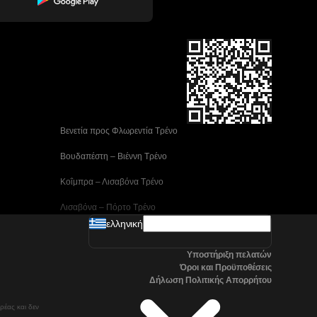
 Βενετία προς Φλωρεντία Τρένο
 Βουδαπέστη – Βιέννη Tρένο
 Κοΐμπρα – Λισαβόνα Τρένο
 Λισαβόνα – Πόρτο Tρένο
ελληνική
 Μαδρίτη προς Αλικάντε Τρένα
Υποστήριξη πελατών
 Νάπολη προς Ρώμη Τρένα
Όροι και Προϋποθέσεις
Δήλωση Πολιτικής Απορρήτου
 Στοκχόλμη προς Γκέτεμποργκ Τρένα
ρέας και δεν
 Τρένα Τσανγκγουόν προς Σεούλ