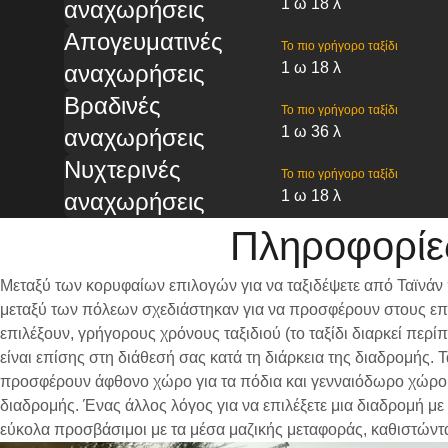
1 ω 18 λ
αναχωρήσεις
Απογευματινές
Το πιο γρήγορο ταξίδι
1 ω 18 λ
αναχωρήσεις
Βραδινές
Το πιο γρήγορο ταξίδι
1 ω 36 λ
αναχωρήσεις
Νυχτερινές
Το πιο γρήγορο ταξίδι
1 ω 18 λ
αναχωρήσεις
Πληροφορίε
Μεταξύ των κορυφαίων επιλογών για να ταξιδέψετε από Ταϊνάν
μεταξύ των πόλεων σχεδιάστηκαν για να προσφέρουν στους επι
επιλέξουν, γρήγορους χρόνους ταξιδιού (το ταξίδι διαρκεί περ
είναι επίσης στη διάθεσή σας κατά τη διάρκεια της διαδρομής.
προσφέρουν άφθονο χώρο για τα πόδια και γενναιόδωρο χώρο γι
διαδρομής. Ένας άλλος λόγος για να επιλέξετε μια διαδρομή με
εύκολα προσβάσιμοι με τα μέσα μαζικής μεταφοράς, καθιστώντ