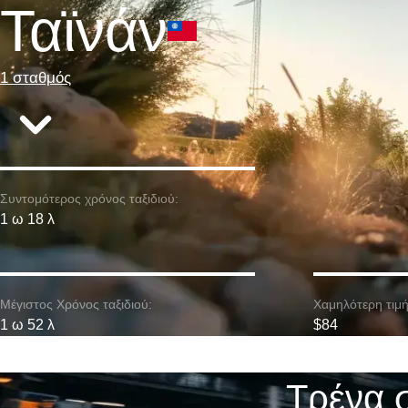
Ταϊνάν
1 σταθμός
Συντομότερος χρόνος ταξιδιού:
1 ω 18 λ
Μέγιστος Χρόνος ταξιδιού:
Χαμηλότερη τιμή
1 ω 52 λ
$84
Τρένα 