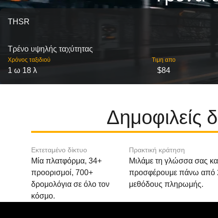
THSR
Τρένο υψηλής ταχύτητας
Χρόνος ταξιδιού
Τιμη απο
1 ω 18 λ
$84
Δημοφιλείς 
Εκτεταμένο δίκτυο
Πρακτική κράτηση
Μία πλατφόρμα, 34+
Μιλάμε τη γλώσσα σας κα
προορισμοί, 700+
προσφέρουμε πάνω από 
δρομολόγια σε όλο τον
μεθόδους πληρωμής.
κόσμο.