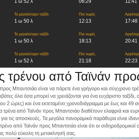
1 ω 52 λ
06:29
11:41
Το μεγαλύτερο ταξίδι
Πιο νωρίς
Αργότε
1 ω 50 λ
12:13
17:48
Το μεγαλύτερο ταξίδι
Πιο νωρίς
Αργότε
1 ω 50 λ
18:13
20:41
Το μεγαλύτερο ταξίδι
Πιο νωρίς
Αργότε
1 ω 52 λ
21:18
22:23
ς τρένου από Ταϊνάν προ
 προς Μπαντσιάο είναι να πάρετε ένα γρήγορο και σύγχρονο τρ
βάτες όλα όσα μπορεί να χρειάζονται για ένα ευχάριστο ταξίδ
ίπου 2 ώρες) και ένα εκτεταμένο χρονοδιάγραμμα με έως και 49
 Τα τρένα από Ταϊνάν προς Μπαντσιάο διαθέτουν ελαφριά και ευ
α τις αποσκευές. Τα μεγάλα πανοραμικά παράθυρα είναι ιδανικά
 τρένο από Ταϊνάν προς Μπαντσιάο είναι ότι οι σιδηροδρομικοί 
ας πολύ εύκολη τη μετακίνησή σας.