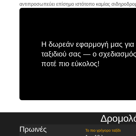
αντιπροσωπεύει επίσημο ιστότοπο καμίας σιδηροδρομικ
Η δωρεάν εφαρμογή μας για 
ταξιδιού σας — ο σχεδιασμός
ποτέ πιο εύκολος!
Δρομολό
Πρωινές
Το πιο γρήγορο ταξίδι