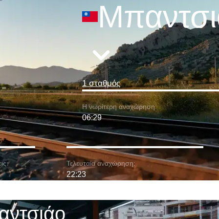
Μπαντσι
1 σταθμός
Η νωρίτερη αναχώρηση:
06:29
ις:
Τελευταία αναχώρηση:
22:23
αντσιάο