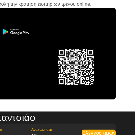
ολη την κράτηση εισιτηρίων τρένου online.
παντσιάο
ρο
Αναχωρήσεις
Έλεγχος τιμών