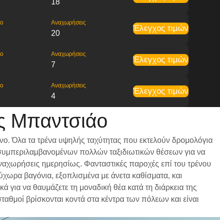
18
ρο
Αναχωρήσεις
Έλεγχος τιμών
20
ρο
Αναχωρήσεις
Έλεγχος τιμών
7
ρο
Αναχωρήσεις
Έλεγχος τιμών
4
ς Μπαντσιάο
ένο. Όλα τα τρένα υψηλής ταχύτητας που εκτελούν δρομολόγια
ι, συμπεριλαμβανομένων πολλών ταξιδιωτικών θέσεων για να
 αναχωρήσεις ημερησίως. Φανταστικές παροχές επί του τρένου
ρύχωρα βαγόνια, εξοπλισμένα με άνετα καθίσματα, και
 για να θαυμάζετε τη μοναδική θέα κατά τη διάρκεια της
σταθμοί βρίσκονται κοντά στα κέντρα των πόλεων και είναι