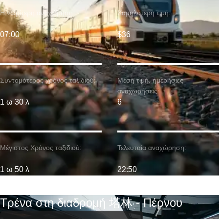
Η νωρίτερη αναχώρηση:
Χαμηλότερη τιμή:
07:00
$36
Συντομότερος χρόνος ταξιδιού:
Μέση τιμή. ημερήσιες
αναχωρήσεις:
1 ω 30 λ
6
Μέγιστος Χρόνος ταξιδιού:
Τελευταία αναχώρηση:
1 ω 50 λ
22:50
Τρένα στη διαδρομή 塔林 - Πέρνου