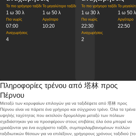
Το πιο γρήγορο ταξίδι
Το μεγαλύτερο ταξίδι
Το πιο γρήγορο ταξίδι
Το μεγαλύτ
1 ω 30 λ
1 ω 50 λ
1 ω 30 λ
1 ω 50 λ
Πιο νωρίς
Αργότερο
Πιο νωρίς
Αργότερο
07:00
10:20
22:30
22:50
Αναχωρήσεις
Αναχωρήσεις
4
2
Πληροφορίες τρένου από 塔林 προς
Πέρνου
Μεταξύ των κορυφαίων επιλογών για να ταξιδέψετε από 塔林 προς
Πέρνου είναι να πάρετε ένα γρήγορο και σύγχρονο τρένο. Όλα τα τρένα
υψηλής ταχύτητας που εκτελούν δρομολόγια μεταξύ των πόλεων
σχεδιάστηκαν για να προσφέρουν στους επιβάτες όλα όσα μπορεί να
χρειάζονται για ένα ευχάριστο ταξίδι, συμπεριλαμβανομένων πολλών
ταξιδιωτικών θέσεων για να επιλέξουν, γρήγορους χρόνους ταξιδιού (το