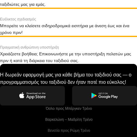
ταξιδιώτες μας για εμάς.
Ευέλικτος σχεδιασμός
Μπορείτε να κλείσετε σιδηροδρομικά εισιτήρια με άνεση έως και ένα
χρόνο πριν!
Πραγματική ανθρώπινη υποστήριξη
Χρειάζεστε βοήθεια; Επικοινωνήστε με την υποστήριξη πελατών μας
πριν ή κατά τη διάρκεια του ταξιδιού σας.
Η δωρεάν εφαρμογή μας για κάθε βήμα του ταξιδιού σας — ο
προγραμματισμός του ταξιδιού δεν ήταν ποτέ πιο εύκολος!
 Όσλο προς Μπέργκεν Tρένο
 Βαρκελώνη – Μαδρίτη Tρένο
 Βενετία προς Ρώμη Τρένο