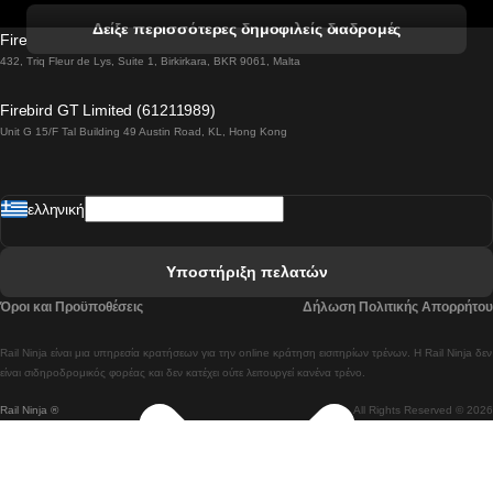
 Βενετία προς Φλωρεντία Τρένο
Δείξε περισσότερες δημοφιλείς διαδρομές
Firebird GT Limited (OC 1451)
 Βιέννη προς Σάλτσμπουργκ Τρένα
432, Triq Fleur de Lys, Suite 1, Birkirkara, BKR 9061, Malta
 Βουδαπέστη προς Μπρατισλάβα Τρένα
Firebird GT Limited (61211989)
Unit G 15/F Tal Building 49 Austin Road, KL, Hong Kong
 Βουδαπέστη προς Πράγα Tρένο
 Βουδαπέστη – Βιέννη Tρένο
ελληνική
 Γκουανγκτζού προς Σεούλ Τρένα
 Ελσίνκι προς Ροβανιέμι Τρένο
Υποστήριξη πελατών
 Κοΐμπρα προς Πόρτο Τρένα
Όροι και Προϋποθέσεις
Δήλωση Πολιτικής Απορρήτου
 Κοΐμπρα – Λισαβόνα Τρένο
Rail Ninja είναι μια υπηρεσία κρατήσεων για την online κράτηση εισιτηρίων τρένων. Η Rail Ninja δεν
 Λισαβόνα προς Λάγος Tρένο
είναι σιδηροδρομικός φορέας και δεν κατέχει ούτε λειτουργεί κανένα τρένο.
Rail Ninja ®
All Rights Reserved © 2026
 Λισαβόνα προς Μαδρίτη Τρένα
 Λισαβόνα – Αλμπουφέιρα Τρένο
 Λισαβόνα – Πόρτο Tρένο