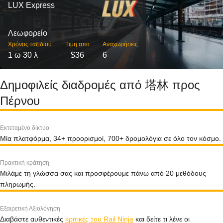
LUX Express
Λεωφορείο
Χρόνος ταξιδιού
Τιμη απο
Αναχωρήσεις
1 ω 30 λ
$36
6
Δημοφιλείς διαδρομές από 塔林 προς
Πέρνου
Εκτεταμένο δίκτυο
Μία πλατφόρμα, 34+ προορισμοί, 700+ δρομολόγια σε όλο τον κόσμο.
Πρακτική κράτηση
Μιλάμε τη γλώσσα σας και προσφέρουμε πάνω από 20 μεθόδους
πληρωμής.
Εξαιρετική Αξιολόγηση
Διαβάστε αυθεντικές
κριτικές του Rail Ninja
και δείτε τι λένε οι