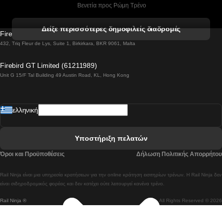
 Βενετία προς Ρώμη Τρένο
 Βενετία προς Φλωρεντία Τρένο
Δείξε περισσότερες δημοφιλείς διαδρομές
Firebird GT Limited (OC 1451)
 Βιέννη προς Σάλτσμπουργκ Τρένα
432, Triq Fleur de Lys, Suite 1, Birkirkara, BKR 9061, Malta
 Βουδαπέστη προς Μπρατισλάβα Τρένα
Firebird GT Limited (61211989)
Unit G 15/F Tal Building 49 Austin Road, KL, Hong Kong
 Βουδαπέστη προς Πράγα Tρένο
 Βουδαπέστη – Βιέννη Tρένο
ελληνική
 Γκουανγκτζού προς Σεούλ Τρένα
 Ελσίνκι προς Ροβανιέμι Τρένο
Υποστήριξη πελατών
 Κοΐμπρα προς Πόρτο Τρένα
Όροι και Προϋποθέσεις
Δήλωση Πολιτικής Απορρήτου
 Κοΐμπρα – Λισαβόνα Τρένο
Rail Ninja είναι μια υπηρεσία κρατήσεων για την online κράτηση εισιτηρίων τρένων. Η Rail Ninja δεν
 Λισαβόνα προς Λάγος Tρένο
είναι σιδηροδρομικός φορέας και δεν κατέχει ούτε λειτουργεί κανένα τρένο.
Rail Ninja ®
All Rights Reserved © 2026
 Λισαβόνα προς Μαδρίτη Τρένα
 Λισαβόνα – Αλμπουφέιρα Τρένο