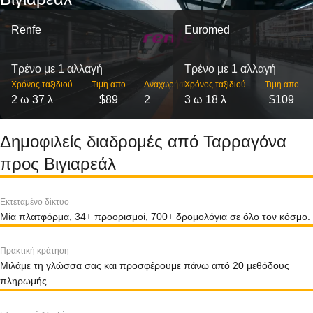
Renfe
Euromed
Τρένο με 1 αλλαγή
Τρένο με 1 αλλαγή
Χρόνος ταξιδιού
Τιμη απο
Αναχωρήσεις
Χρόνος ταξιδιού
Τιμη απο
2 ω 37 λ
$89
2
3 ω 18 λ
$109
Δημοφιλείς διαδρομές από Ταρραγόνα
προς Βιγιαρεάλ
Εκτεταμένο δίκτυο
Μία πλατφόρμα, 34+ προορισμοί, 700+ δρομολόγια σε όλο τον κόσμο.
Πρακτική κράτηση
Μιλάμε τη γλώσσα σας και προσφέρουμε πάνω από 20 μεθόδους
πληρωμής.