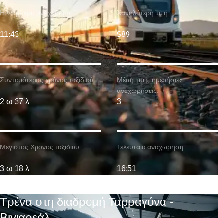
Η νωρίτερη αναχώρηση:
Χαμηλότερη τιμή:
11:43
$89
Συντομότερος χρόνος ταξιδιού:
Μέση τιμή. ημερήσιες
αναχωρήσεις:
2 ω 37 λ
3
Μέγιστος Χρόνος ταξιδιού:
Τελευταία αναχώρηση:
3 ω 18 λ
16:51
Τρένα στη διαδρομή Ταρραγόνα -
Βιγιαρεάλ