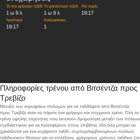
Το πιο γρήγορο ταξίδι
Το μεγαλύτερο ταξίδι
Πιο νωρίς
1 ω 9 λ
1 ω 9 λ
19:17
Αργότερο
Αναχωρήσεις
19:17
1
Πληροφορίες τρένου από Βιτσέντζα προς
Τρεβίζο
Μεταξύ των κορυφαίων επιλογών για να ταξιδέψετε από Βιτσέντζα
προς Τρεβίζο είναι να πάρετε ένα γρήγορο και σύγχρονο τρένο. Όλα τα
τρένα υψηλής ταχύτητας που εκτελούν δρομολόγια μεταξύ των πόλεων
σχεδιάστηκαν για να προσφέρουν στους επιβάτες όλα όσα μπορεί να
χρειάζονται για ένα ευχάριστο ταξίδι, συμπεριλαμβανομένων πολλών
ταξιδιωτικών θέσεων για να επιλέξουν, γρήγορους χρόνους ταξιδιού (το