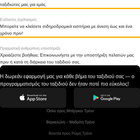
ταξιδιώτες μας για εμάς.
Ευέλικτος σχεδιασμός
Μπορείτε να κλείσετε σιδηροδρομικά εισιτήρια με άνεση έως και ένα
χρόνο πριν!
Πραγματική ανθρώπινη υποστήριξη
Χρειάζεστε βοήθεια; Επικοινωνήστε με την υποστήριξη πελατών μας
πριν ή κατά τη διάρκεια του ταξιδιού σας.
Η δωρεάν εφαρμογή μας για κάθε βήμα του ταξιδιού σας — ο
προγραμματισμός του ταξιδιού δεν ήταν ποτέ πιο εύκολος!
 Όσλο προς Μπέργκεν Tρένο
 Βαρκελώνη – Μαδρίτη Tρένο
 Βενετία προς Ρώμη Τρένο