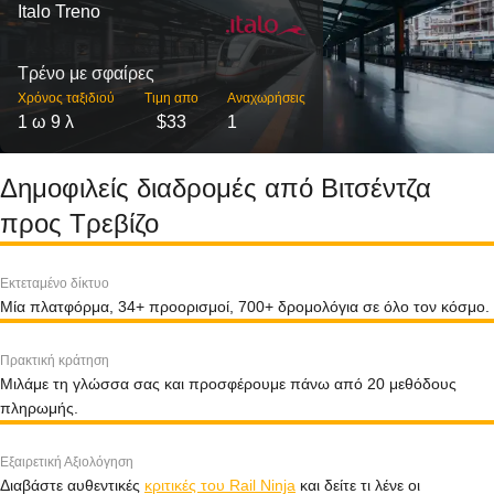
Italo Treno
Τρένο με σφαίρες
Χρόνος ταξιδιού
Τιμη απο
Αναχωρήσεις
1 ω 9 λ
$33
1
Δημοφιλείς διαδρομές από Βιτσέντζα
προς Τρεβίζο
Εκτεταμένο δίκτυο
Μία πλατφόρμα, 34+ προορισμοί, 700+ δρομολόγια σε όλο τον κόσμο.
Πρακτική κράτηση
Μιλάμε τη γλώσσα σας και προσφέρουμε πάνω από 20 μεθόδους
πληρωμής.
Εξαιρετική Αξιολόγηση
Διαβάστε αυθεντικές
κριτικές του Rail Ninja
και δείτε τι λένε οι