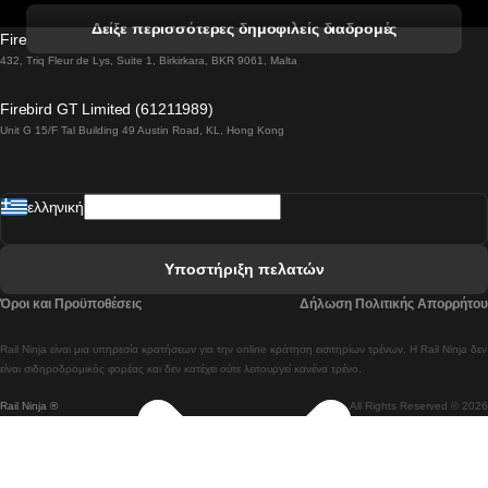
 Βενετία προς Φλωρεντία Τρένο
Δείξε περισσότερες δημοφιλείς διαδρομές
Firebird GT Limited (OC 1451)
 Βιέννη προς Σάλτσμπουργκ Τρένα
432, Triq Fleur de Lys, Suite 1, Birkirkara, BKR 9061, Malta
 Βουδαπέστη προς Μπρατισλάβα Τρένα
Firebird GT Limited (61211989)
Unit G 15/F Tal Building 49 Austin Road, KL, Hong Kong
 Βουδαπέστη προς Πράγα Tρένο
 Βουδαπέστη – Βιέννη Tρένο
ελληνική
 Γκουανγκτζού προς Σεούλ Τρένα
 Ελσίνκι προς Ροβανιέμι Τρένο
Υποστήριξη πελατών
 Κοΐμπρα προς Πόρτο Τρένα
Όροι και Προϋποθέσεις
Δήλωση Πολιτικής Απορρήτου
 Κοΐμπρα – Λισαβόνα Τρένο
Rail Ninja είναι μια υπηρεσία κρατήσεων για την online κράτηση εισιτηρίων τρένων. Η Rail Ninja δεν
 Λισαβόνα προς Λάγος Tρένο
είναι σιδηροδρομικός φορέας και δεν κατέχει ούτε λειτουργεί κανένα τρένο.
Rail Ninja ®
All Rights Reserved © 2026
 Λισαβόνα προς Μαδρίτη Τρένα
 Λισαβόνα – Αλμπουφέιρα Τρένο
 Λισαβόνα – Πόρτο Tρένο