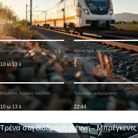
Η νωρίτερη αναχώρηση:
Χαμηλότερη τιμή:
22:44
$77
Συντομότερος χρόνος ταξιδιού:
Μέση τιμή. ημερήσιες
αναχωρήσεις:
10 ω 13 λ
1
Μέγιστος Χρόνος ταξιδιού:
Τελευταία αναχώρηση:
10 ω 13 λ
22:44
Τρένα στη διαδρομή Βιέννη - Μπρέγκεντς