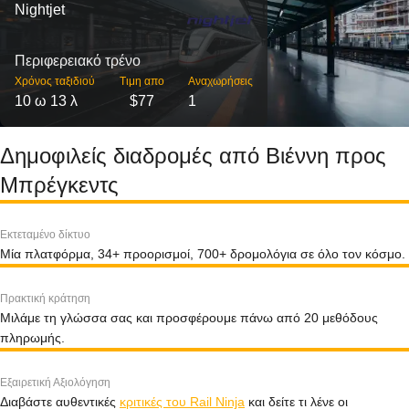
Nightjet
Περιφερειακό τρένο
Χρόνος ταξιδιού
Τιμη απο
Αναχωρήσεις
10 ω 13 λ
$77
1
Δημοφιλείς διαδρομές από Βιέννη προς
Μπρέγκεντς
Εκτεταμένο δίκτυο
Μία πλατφόρμα, 34+ προορισμοί, 700+ δρομολόγια σε όλο τον κόσμο.
Πρακτική κράτηση
Μιλάμε τη γλώσσα σας και προσφέρουμε πάνω από 20 μεθόδους
πληρωμής.
Εξαιρετική Αξιολόγηση
Διαβάστε αυθεντικές
κριτικές του Rail Ninja
και δείτε τι λένε οι