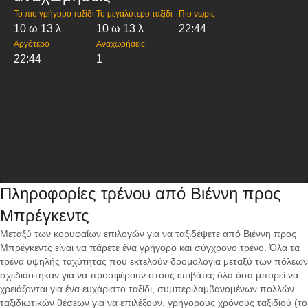
Το πιο γρήγορο ταξίδι
Το μεγαλύτερο ταξίδι
Πιο νωρίς
10 ω 13 λ
10 ω 13 λ
22:44
Αργότερο
Αναχωρήσεις
22:44
1
Πληροφορίες τρένου από Βιέννη προς
Μπρέγκεντς
Μεταξύ των κορυφαίων επιλογών για να ταξιδέψετε από Βιέννη προς
Μπρέγκεντς είναι να πάρετε ένα γρήγορο και σύγχρονο τρένο. Όλα τα
τρένα υψηλής ταχύτητας που εκτελούν δρομολόγια μεταξύ των πόλεων
σχεδιάστηκαν για να προσφέρουν στους επιβάτες όλα όσα μπορεί να
χρειάζονται για ένα ευχάριστο ταξίδι, συμπεριλαμβανομένων πολλών
ταξιδιωτικών θέσεων για να επιλέξουν, γρήγορους χρόνους ταξιδιού (το