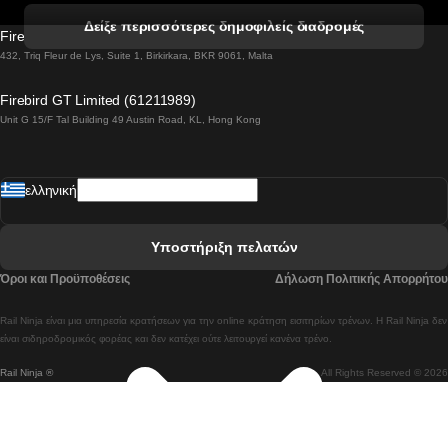
 Βενετία προς Φλωρεντία Τρένο
Δείξε περισσότερες δημοφιλείς διαδρομές
Firebird GT Limited (OC 1451)
 Βιέννη προς Σάλτσμπουργκ Τρένα
432, Triq Fleur de Lys, Suite 1, Birkirkara, BKR 9061, Malta
 Βουδαπέστη προς Μπρατισλάβα Τρένα
Firebird GT Limited (61211989)
Unit G 15/F Tal Building 49 Austin Road, KL, Hong Kong
 Βουδαπέστη προς Πράγα Tρένο
 Βουδαπέστη – Βιέννη Tρένο
ελληνική
 Γκουανγκτζού προς Σεούλ Τρένα
 Ελσίνκι προς Ροβανιέμι Τρένο
Υποστήριξη πελατών
 Κοΐμπρα προς Πόρτο Τρένα
Όροι και Προϋποθέσεις
Δήλωση Πολιτικής Απορρήτου
 Κοΐμπρα – Λισαβόνα Τρένο
Rail Ninja είναι μια υπηρεσία κρατήσεων για την online κράτηση εισιτηρίων τρένων. Η Rail Ninja δεν
 Λισαβόνα προς Λάγος Tρένο
είναι σιδηροδρομικός φορέας και δεν κατέχει ούτε λειτουργεί κανένα τρένο.
Rail Ninja ®
All Rights Reserved © 2026
 Λισαβόνα προς Μαδρίτη Τρένα
 Λισαβόνα – Αλμπουφέιρα Τρένο
 Λισαβόνα – Πόρτο Tρένο