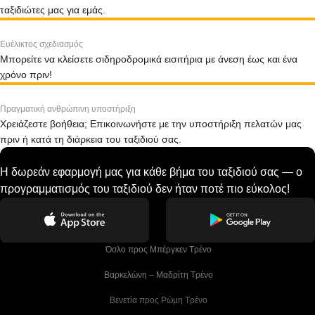
ταξιδιώτες μας για εμάς.
Ευέλικτος σχεδιασμός
Μπορείτε να κλείσετε σιδηροδρομικά εισιτήρια με άνεση έως και ένα
χρόνο πριν!
Πραγματική ανθρώπινη υποστήριξη
Χρειάζεστε βοήθεια; Επικοινωνήστε με την υποστήριξη πελατών μας
πριν ή κατά τη διάρκεια του ταξιδιού σας.
Η δωρεάν εφαρμογή μας για κάθε βήμα του ταξιδιού σας — ο
προγραμματισμός του ταξιδιού δεν ήταν ποτέ πιο εύκολος!
 Όσλο προς Μπέργκεν Tρένο
 Βαρκελώνη – Μαδρίτη Tρένο
 Βενετία προς Ρώμη Τρένο