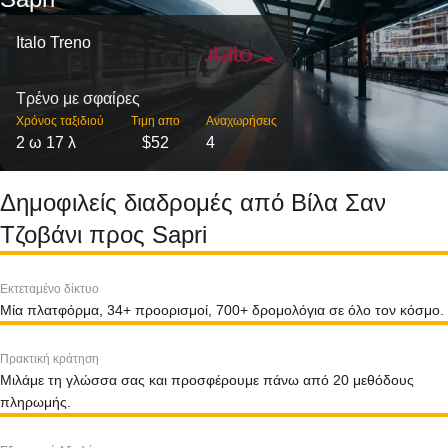
Italo Treno
Τρένο με σφαίρες
Χρόνος ταξιδιού
Τιμη απο
Αναχωρήσεις
2 ω 17 λ
$52
4
Δημοφιλείς διαδρομές από Βίλα Σαν
Τζοβάνι προς Sapri
Εκτεταμένο δίκτυο
Μία πλατφόρμα, 34+ προορισμοί, 700+ δρομολόγια σε όλο τον κόσμο.
Πρακτική κράτηση
Μιλάμε τη γλώσσα σας και προσφέρουμε πάνω από 20 μεθόδους
πληρωμής.