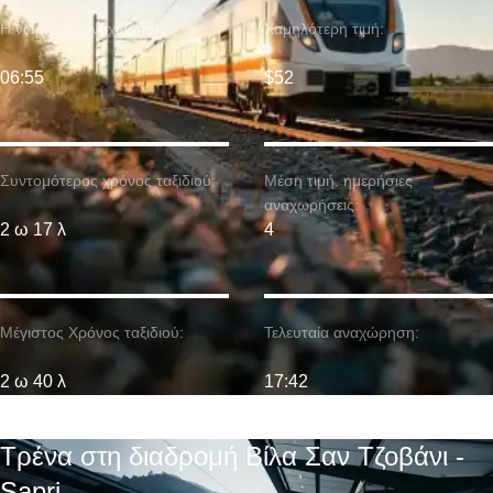
Η νωρίτερη αναχώρηση:
Χαμηλότερη τιμή:
06:55
$52
Συντομότερος χρόνος ταξιδιού:
Μέση τιμή. ημερήσιες
αναχωρήσεις:
2 ω 17 λ
4
Μέγιστος Χρόνος ταξιδιού:
Τελευταία αναχώρηση:
2 ω 40 λ
17:42
Τρένα στη διαδρομή Βίλα Σαν Τζοβάνι -
Sapri