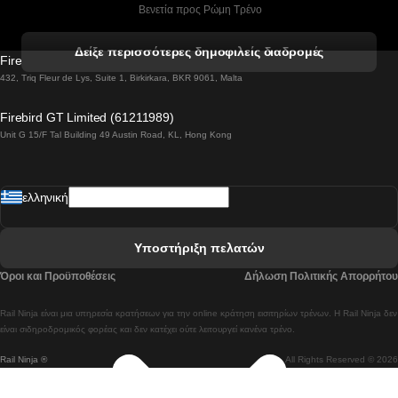
 Βενετία προς Ρώμη Τρένο
 Βενετία προς Φλωρεντία Τρένο
Δείξε περισσότερες δημοφιλείς διαδρομές
Firebird GT Limited (OC 1451)
 Βιέννη προς Σάλτσμπουργκ Τρένα
432, Triq Fleur de Lys, Suite 1, Birkirkara, BKR 9061, Malta
 Βουδαπέστη προς Μπρατισλάβα Τρένα
Firebird GT Limited (61211989)
Unit G 15/F Tal Building 49 Austin Road, KL, Hong Kong
 Βουδαπέστη προς Πράγα Tρένο
 Βουδαπέστη – Βιέννη Tρένο
ελληνική
 Γκουανγκτζού προς Σεούλ Τρένα
 Ελσίνκι προς Ροβανιέμι Τρένο
Υποστήριξη πελατών
 Κοΐμπρα προς Πόρτο Τρένα
Όροι και Προϋποθέσεις
Δήλωση Πολιτικής Απορρήτου
 Κοΐμπρα – Λισαβόνα Τρένο
Rail Ninja είναι μια υπηρεσία κρατήσεων για την online κράτηση εισιτηρίων τρένων. Η Rail Ninja δεν
 Λισαβόνα προς Λάγος Tρένο
είναι σιδηροδρομικός φορέας και δεν κατέχει ούτε λειτουργεί κανένα τρένο.
Rail Ninja ®
All Rights Reserved © 2026
 Λισαβόνα προς Μαδρίτη Τρένα
 Λισαβόνα – Αλμπουφέιρα Τρένο