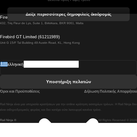
 Βενετία προς Φλωρεντία Τρένο
Δείξε περισσότερες δημοφιλείς διαδρομές
Firebird GT Limited (OC 1451)
 Βιέννη προς Σάλτσμπουργκ Τρένα
432, Triq Fleur de Lys, Suite 1, Birkirkara, BKR 9061, Malta
 Βουδαπέστη προς Μπρατισλάβα Τρένα
Firebird GT Limited (61211989)
Unit G 15/F Tal Building 49 Austin Road, KL, Hong Kong
 Βουδαπέστη προς Πράγα Tρένο
 Βουδαπέστη – Βιέννη Tρένο
ελληνική
 Γκουανγκτζού προς Σεούλ Τρένα
 Ελσίνκι προς Ροβανιέμι Τρένο
Υποστήριξη πελατών
 Κοΐμπρα προς Πόρτο Τρένα
Όροι και Προϋποθέσεις
Δήλωση Πολιτικής Απορρήτου
 Κοΐμπρα – Λισαβόνα Τρένο
Rail Ninja είναι μια υπηρεσία κρατήσεων για την online κράτηση εισιτηρίων τρένων. Η Rail Ninja δεν
 Λισαβόνα προς Λάγος Tρένο
είναι σιδηροδρομικός φορέας και δεν κατέχει ούτε λειτουργεί κανένα τρένο.
Rail Ninja ®
All Rights Reserved © 2026
 Λισαβόνα προς Μαδρίτη Τρένα
 Λισαβόνα – Αλμπουφέιρα Τρένο