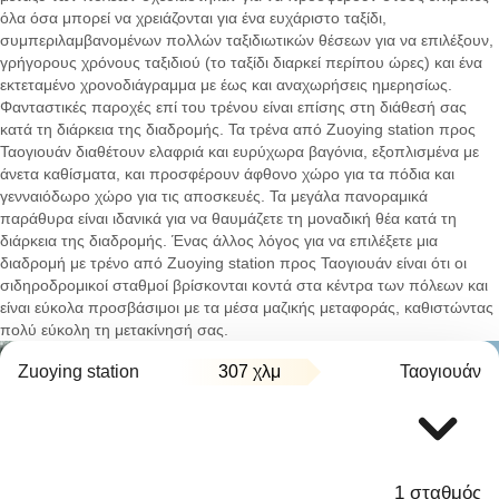
όλα όσα μπορεί να χρειάζονται για ένα ευχάριστο ταξίδι,
συμπεριλαμβανομένων πολλών ταξιδιωτικών θέσεων για να επιλέξουν,
γρήγορους χρόνους ταξιδιού (το ταξίδι διαρκεί περίπου ώρες) και ένα
εκτεταμένο χρονοδιάγραμμα με έως και αναχωρήσεις ημερησίως.
Φανταστικές παροχές επί του τρένου είναι επίσης στη διάθεσή σας
κατά τη διάρκεια της διαδρομής. Τα τρένα από Zuoying station προς
Ταογιουάν διαθέτουν ελαφριά και ευρύχωρα βαγόνια, εξοπλισμένα με
άνετα καθίσματα, και προσφέρουν άφθονο χώρο για τα πόδια και
γενναιόδωρο χώρο για τις αποσκευές. Τα μεγάλα πανοραμικά
παράθυρα είναι ιδανικά για να θαυμάζετε τη μοναδική θέα κατά τη
διάρκεια της διαδρομής. Ένας άλλος λόγος για να επιλέξετε μια
διαδρομή με τρένο από Zuoying station προς Ταογιουάν είναι ότι οι
σιδηροδρομικοί σταθμοί βρίσκονται κοντά στα κέντρα των πόλεων και
είναι εύκολα προσβάσιμοι με τα μέσα μαζικής μεταφοράς, καθιστώντας
πολύ εύκολη τη μετακίνησή σας.
Zuoying station
307 χλμ
Ταογιουάν
1 σταθμός