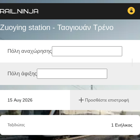
Zuoying station - Ταογιουάν Tρένο
Πόλη αναχώρησης
Πόλη άφιξης
15 Αυγ 2026
Προσθέστε επιστροφή
1
Ενήλικας
Ταξιδιώτες