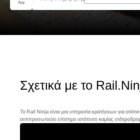
Ομαδική κράτηση
Αυγ
Σχετικά με το Rail.Nin
Το Rail Ninja είναι μια υπηρεσία κρατήσεων για online
αντιπροσωπεύει επίσημο ιστότοπο καμίας σιδηροδρομικ