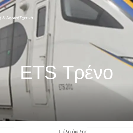
 & Αφρική
Σχετικά
ETS Τρένο
Πόλη άφιξης