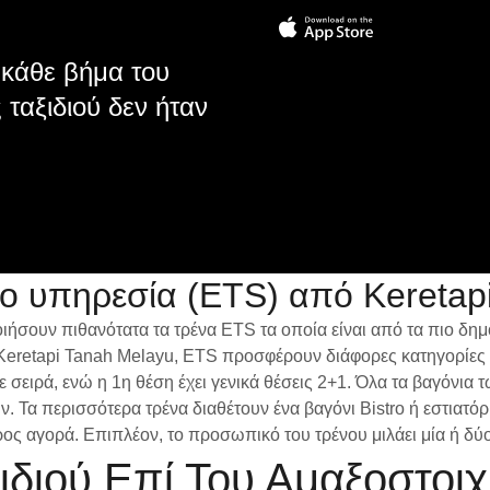
κάθε βήμα του
 ταξιδιού δεν ήταν
νο υπηρεσία (ETS) από Keretap
ιήσουν πιθανότατα τα τρένα ETS τα οποία είναι από τα πιο δ
Keretapi Tanah Melayu, ETS προσφέρουν διάφορες κατηγορίες τ
 σειρά, ενώ η 1η θέση έχει γενικά θέσεις 2+1. Όλα τα βαγόνια 
 Τα περισσότερα τρένα διαθέτουν ένα βαγόνι Bistro ή εστιατό
 προς αγορά. Επιπλέον, το προσωπικό του τρένου μιλάει μία ή
διού Επί Του Αμαξοστοι