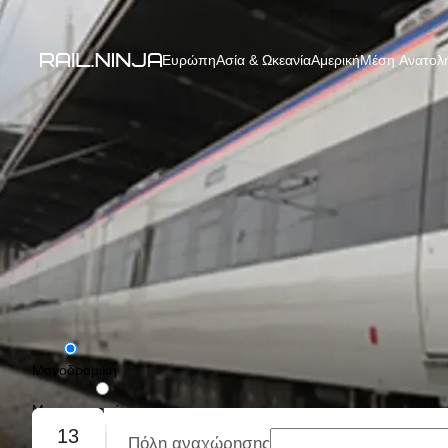
Ευρώπη
Ασία & Ωκεανία
Αμερική
Μέση Ανατολή
Μονοδρομική
Με επιστροφή
13
Πόλη αναχώρησης