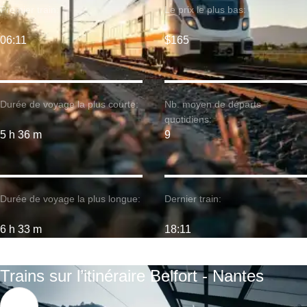
Premier train:
Le prix le plus bas:
06:11
$165
Durée de voyage la plus courte:
Nb. moyen de départs
quotidiens:
5 h 36 m
9
Durée de voyage la plus longue:
Dernier train:
6 h 33 m
18:11
Trains sur l’itinéraire Belfort - Nantes