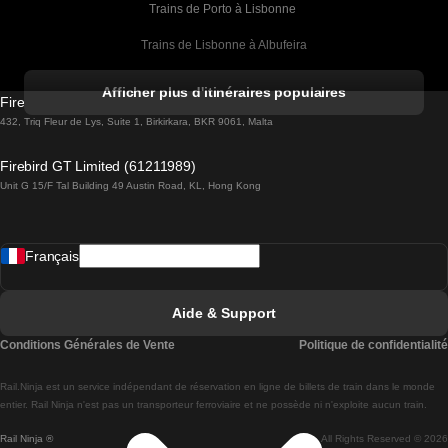
Trains de Porto à Lisbonne 
Trains de Lisbonne à Albufeira
Trains de Albufeira à Lisbonne
Afficher plus d'itinéraires populaires
Firebird GT Limited (OC 1451)
Trains de Lisbonne à Lagos
432, Triq Fleur de Lys, Suite 1, Birkirkara, BKR 9061, Malta
Trains de Lagos à Lisbonne
Firebird GT Limited (61211989)
Unit G 15/F Tal Building 49 Austin Road, KL, Hong Kong
Trains de Lisbonne à Madrid
Trains de Madrid à Lisbonne
Français
Trains de Lisbonne à Faro
Trains de Faro à Lisbonne
Aide & Support
Trains de Lisbonne à Coimbra
Conditions Générales de Vente
Politique de confidentialité
Trains de Coimbra à Lisbonne
Rail.Ninja est un service indépendant de réservation en ligne de billets de train dans le monde
Trains de Lisbonne à Braga
entier. Rail Ninja n'est pas un transporteur ferroviaire et ne possède ni n'exploite aucun train.
Rail Ninja ®
All Rights Reserved © 2026
Trains de Braga à Lisbonne