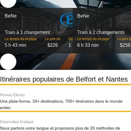
BeNe
BeNe
Train à 1 changement
Train à 2 changements
Le temps du voyage
Le prix de
Départs
Le temps du voyage
Le prix 
5 h 43 min
$226
1
6 h 33 min
$258
Itinéraires populaires de Belfort et Nantes
Réseau Étendu
Une plate-forme, 34+ destinations, 700+ itinéraires dans le monde
entier.
Réservation Pratique
Nous parlons votre langue et proposons plus de 20 méthodes de