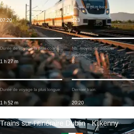
Premier train:
Le prix le plus bas:
07:20
$23
Durée de voyage la plus courte:
Nb. moyen de départs
quotidiens:
1 h 27 m
8
Durée de voyage la plus longue:
Dernier train:
1 h 52 m
20:20
Trains sur l’itinéraire Dublin - Kilkenny