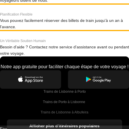
voyageurs disent de nous.
Planification Flexible
Vous pouvez facilement réserver des billets de train jusqu'à un an à
l'avance.
Un Véritable Soutien Humain
Besoin d'aide ? Contactez notre service d'assistance avant ou pendant
votre voyage.
Notre app gratuite pour faciliter chaque étape de votre voyage !
Trains de Lisbonne à Porto
Trains de Porto à Lisbonne 
Trains de Lisbonne à Albufeira
Trains de Albufeira à Lisbonne
Afficher plus d'itinéraires populaires
Firebird GT Limited (OC 1451)