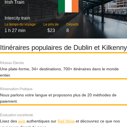
Irish Train
Intercity train
Le temps du voyage
Le prix de
Départs
1 h 27 min
$23
8
Itinéraires populaires de Dublin et Kilkenny
Réseau Étendu
Une plate-forme, 34+ destinations, 700+ itinéraires dans le monde
entier.
Réservation Pratique
Nous parlons votre langue et proposons plus de 20 méthodes de
paiement.
Évaluation excellente
Lisez des
avis
authentiques sur
Rail Ninja
et découvrez ce que nos