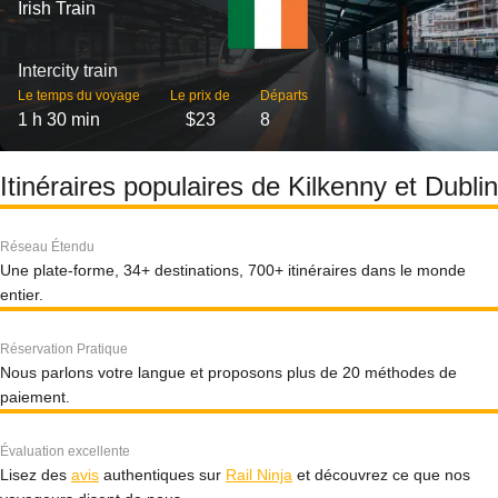
Irish Train
Intercity train
Le temps du voyage
Le prix de
Départs
1 h 30 min
$23
8
Itinéraires populaires de Kilkenny et Dublin
Réseau Étendu
Une plate-forme, 34+ destinations, 700+ itinéraires dans le monde
entier.
Réservation Pratique
Nous parlons votre langue et proposons plus de 20 méthodes de
paiement.
Évaluation excellente
Lisez des
avis
authentiques sur
Rail Ninja
et découvrez ce que nos