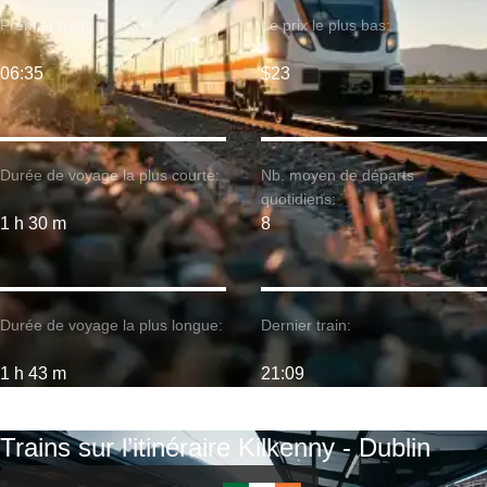
Premier train:
Le prix le plus bas:
06:35
$23
Durée de voyage la plus courte:
Nb. moyen de départs
quotidiens:
1 h 30 m
8
Durée de voyage la plus longue:
Dernier train:
1 h 43 m
21:09
Trains sur l’itinéraire Kilkenny - Dublin