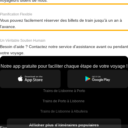
voyageurs disent de nous.
Planification Flexible
Vous pouvez facilement réserver des billets de train jusqu'à un an à
l'avance.
Un Véritable Soutien Humain
Besoin d'aide ? Contactez notre service d'assistance avant ou pendant
votre voyage.
Notre app gratuite pour faciliter chaque étape de votre voyage !
Trains de Lisbonne à Porto
Trains de Porto à Lisbonne 
Trains de Lisbonne à Albufeira
Trains de Albufeira à Lisbonne
Afficher plus d'itinéraires populaires
Firebird GT Limited (OC 1451)