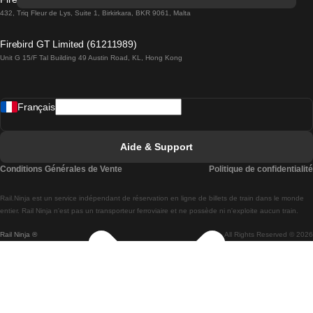
Trains de Lisbonne à Lagos
432, Triq Fleur de Lys, Suite 1, Birkirkara, BKR 9061, Malta
Trains de Lagos à Lisbonne
Firebird GT Limited (61211989)
Unit G 15/F Tal Building 49 Austin Road, KL, Hong Kong
Trains de Lisbonne à Madrid
Trains de Madrid à Lisbonne
Français
Trains de Lisbonne à Faro
Trains de Faro à Lisbonne
Aide & Support
Trains de Lisbonne à Coimbra
Conditions Générales de Vente
Politique de confidentialité
Trains de Coimbra à Lisbonne
Rail.Ninja est un service indépendant de réservation en ligne de billets de train dans le monde
Trains de Lisbonne à Braga
entier. Rail Ninja n'est pas un transporteur ferroviaire et ne possède ni n'exploite aucun train.
Rail Ninja ®
All Rights Reserved © 2026
Trains de Braga à Lisbonne
Trains de Porto à Coimbra
Trains de Coimbra à Porto
Trains de Barcelone à Madrid