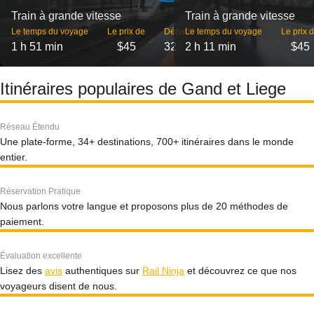
Train à grande vitesse
Train à grande vitesse
Le temps du voyage
Le prix de
Départs
Le temps du voyage
Le prix 
1 h 51 min
$45
32
2 h 11 min
$45
Itinéraires populaires de Gand et Liege
Réseau Étendu
Une plate-forme, 34+ destinations, 700+ itinéraires dans le monde
entier.
Réservation Pratique
Nous parlons votre langue et proposons plus de 20 méthodes de
paiement.
Évaluation excellente
Lisez des
avis
authentiques sur
Rail Ninja
et découvrez ce que nos
voyageurs disent de nous.