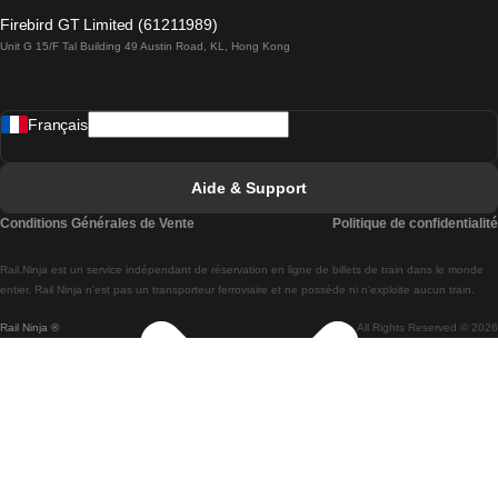
Trains de Lagos à Lisbonne
Firebird GT Limited (61211989)
Unit G 15/F Tal Building 49 Austin Road, KL, Hong Kong
Trains de Lisbonne à Madrid
Trains de Madrid à Lisbonne
Français
Trains de Lisbonne à Faro
Trains de Faro à Lisbonne
Aide & Support
Trains de Lisbonne à Coimbra
Conditions Générales de Vente
Politique de confidentialité
Trains de Coimbra à Lisbonne
Rail.Ninja est un service indépendant de réservation en ligne de billets de train dans le monde
Trains de Lisbonne à Braga
entier. Rail Ninja n'est pas un transporteur ferroviaire et ne possède ni n'exploite aucun train.
Rail Ninja ®
All Rights Reserved © 2026
Trains de Braga à Lisbonne
Trains de Porto à Coimbra
Trains de Coimbra à Porto
Trains de Barcelone à Madrid
Trains de Madrid à Barcelone