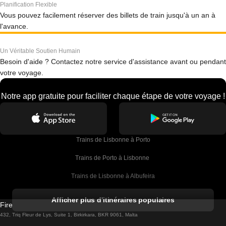
Planification Flexible
Vous pouvez facilement réserver des billets de train jusqu'à un an à
l'avance.
Un Véritable Soutien Humain
Besoin d'aide ? Contactez notre service d'assistance avant ou pendant
votre voyage.
Notre app gratuite pour faciliter chaque étape de votre voyage !
Trains de Lisbonne à Porto
Trains de Porto à Lisbonne 
Trains de Lisbonne à Albufeira
Trains de Albufeira à Lisbonne
Afficher plus d'itinéraires populaires
Firebird GT Limited (OC 1451)
Trains de Lisbonne à Lagos
432, Triq Fleur de Lys, Suite 1, Birkirkara, BKR 9061, Malta