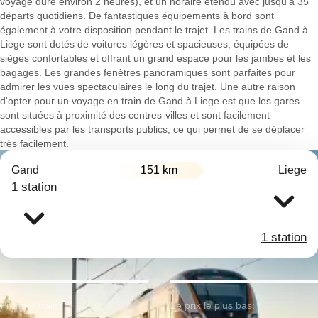
voyage dure environ 2 heures), et un horaire étendu avec jusqu'à 35
départs quotidiens. De fantastiques équipements à bord sont
également à votre disposition pendant le trajet. Les trains de Gand à
Liege sont dotés de voitures légères et spacieuses, équipées de
sièges confortables et offrant un grand espace pour les jambes et les
bagages. Les grandes fenêtres panoramiques sont parfaites pour
admirer les vues spectaculaires le long du trajet. Une autre raison
d'opter pour un voyage en train de Gand à Liege est que les gares
sont situées à proximité des centres-villes et sont facilement
accessibles par les transports publics, ce qui permet de se déplacer
très facilement.
Gand
151 km
Liege
1 station
1 station
Premier train:
Le prix le plus bas: