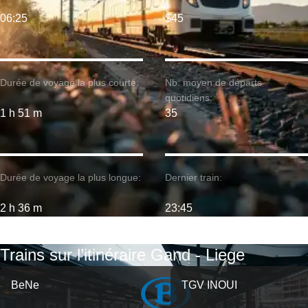
06:25
$45
Durée de voyage la plus courte:
Nb. moyen de départs
quotidiens:
1 h 51 m
35
Durée de voyage la plus longue:
Dernier train:
2 h 36 m
23:45
Trains sur l’itinéraire Gand - Liege
BeNe
TGV INOUI