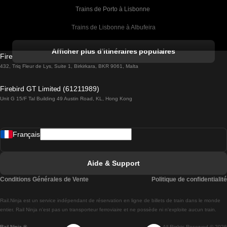
Trains de Porto à Lisbonne 
Trains de Lisbonne à Albufeira
Trains de Albufeira à Lisbonne
Afficher plus d'itinéraires populaires
Firebird GT Limited (OC 1451)
Trains de Lisbonne à Lagos
432, Triq Fleur de Lys, Suite 1, Birkirkara, BKR 9061, Malta
Trains de Lagos à Lisbonne
Firebird GT Limited (61211989)
Unit G 15/F Tal Building 49 Austin Road, KL, Hong Kong
Trains de Lisbonne à Madrid
Trains de Madrid à Lisbonne
Français
Trains de Lisbonne à Faro
Trains de Faro à Lisbonne
Aide & Support
Trains de Lisbonne à Coimbra
Conditions Générales de Vente
Politique de confidentialité
Trains de Coimbra à Lisbonne
Rail.Ninja est un service indépendant de réservation en ligne de billets de train dans le monde
Trains de Lisbonne à Braga
entier. Rail Ninja n'est pas un transporteur ferroviaire et ne possède ni n'exploite aucun train.
Rail Ninja ®
All Rights Reserved © 2026