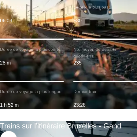
Premier train:
Le prix le plus bas:
06:03
$30
Durée de voyage la plus courte:
Nb. moyen de départs
quotidiens:
28 m
235
Durée de voyage la plus longue:
Dernier train:
1 h 52 m
23:28
Trains sur l’itinéraire Bruxelles - Gand