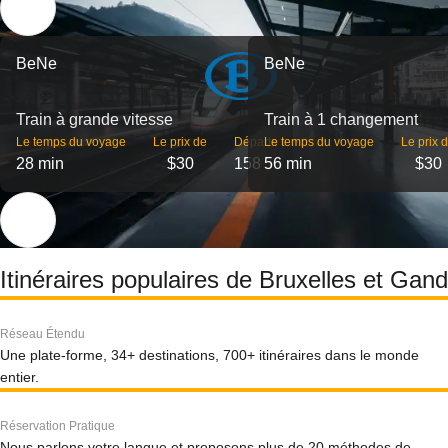
BeNe
BeNe
Train à grande vitesse
Train à 1 changement
Le temps du voyage
Le prix de
Départs
Le temps du voyage
Le prix 
28 min
$30
158
56 min
$30
Itinéraires populaires de Bruxelles et Gand
Réseau Étendu
Une plate-forme, 34+ destinations, 700+ itinéraires dans le monde
entier.
Réservation Pratique
Nous parlons votre langue et proposons plus de 20 méthodes de