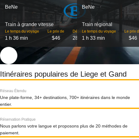
BeNe
BeNe
Train à grande vitesse
Train régional
Le temps du voyage
Le prix de
Départs
Le temps du voyage
Le prix 
1 h 36 min
$46
28
1 h 33 min
$46
Itinéraires populaires de Liege et Gand
Réseau Étendu
Une plate-forme, 34+ destinations, 700+ itinéraires dans le monde
entier.
Réservation Pratique
Nous parlons votre langue et proposons plus de 20 méthodes de
paiement.