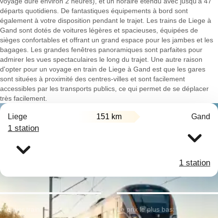
voyage dure environ 2 heures), et un horaire étendu avec jusqu'à 47
départs quotidiens. De fantastiques équipements à bord sont
également à votre disposition pendant le trajet. Les trains de Liege à
Gand sont dotés de voitures légères et spacieuses, équipées de
sièges confortables et offrant un grand espace pour les jambes et les
bagages. Les grandes fenêtres panoramiques sont parfaites pour
admirer les vues spectaculaires le long du trajet. Une autre raison
d'opter pour un voyage en train de Liege à Gand est que les gares
sont situées à proximité des centres-villes et sont facilement
accessibles par les transports publics, ce qui permet de se déplacer
très facilement.
Liege
151 km
Gand
1 station
1 station
Premier train:
Le prix le plus bas: