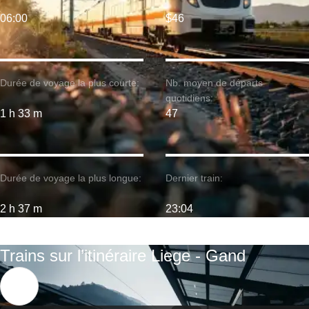
06:00
$46
Durée de voyage la plus courte:
Nb. moyen de départs
quotidiens:
1 h 33 m
47
Durée de voyage la plus longue:
Dernier train:
2 h 37 m
23:04
Trains sur l’itinéraire Liege - Gand