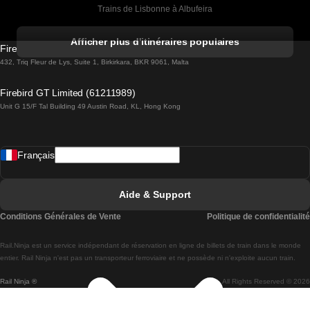
Trains de Lisbonne à Albufeira
Trains de Albufeira à Lisbonne
Afficher plus d'itinéraires populaires
Firebird GT Limited (OC 1451)
Trains de Lisbonne à Lagos
432, Triq Fleur de Lys, Suite 1, Birkirkara, BKR 9061, Malta
Trains de Lagos à Lisbonne
Firebird GT Limited (61211989)
Unit G 15/F Tal Building 49 Austin Road, KL, Hong Kong
Trains de Lisbonne à Madrid
Trains de Madrid à Lisbonne
Français
Trains de Lisbonne à Faro
Trains de Faro à Lisbonne
Aide & Support
Trains de Lisbonne à Coimbra
Conditions Générales de Vente
Politique de confidentialité
Trains de Coimbra à Lisbonne
Rail.Ninja est un service indépendant de réservation en ligne de billets de train dans le monde
Trains de Lisbonne à Braga
entier. Rail Ninja n'est pas un transporteur ferroviaire et ne possède ni n'exploite aucun train.
Rail Ninja ®
All Rights Reserved © 2026
Trains de Braga à Lisbonne
Trains de Porto à Coimbra