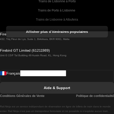
Trains de Lisbonne à Porto
Trains de Porto à Lisbonne 
Trains de Lisbonne à Albufeira
Trains de Albufeira à Lisbonne
Afficher plus d'itinéraires populaires
Firebird GT Limited (OC 1451)
Trains de Lisbonne à Lagos
432, Triq Fleur de Lys, Suite 1, Birkirkara, BKR 9061, Malta
Trains de Lagos à Lisbonne
Firebird GT Limited (61211989)
Unit G 15/F Tal Building 49 Austin Road, KL, Hong Kong
Trains de Lisbonne à Madrid
Trains de Madrid à Lisbonne
Français
Trains de Lisbonne à Faro
Trains de Faro à Lisbonne
Aide & Support
Trains de Lisbonne à Coimbra
Conditions Générales de Vente
Politique de confidentialité
Trains de Coimbra à Lisbonne
Rail.Ninja est un service indépendant de réservation en ligne de billets de train dans le monde
Trains de Lisbonne à Braga
entier. Rail Ninja n'est pas un transporteur ferroviaire et ne possède ni n'exploite aucun train.