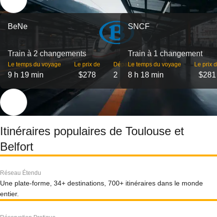
BeNe
SNCF
Train à 2 changements
Train à 1 changement
Le temps du voyage
Le prix de
Départs
Le temps du voyage
Le prix 
9 h 19 min
$278
2
8 h 18 min
$281
Itinéraires populaires de Toulouse et
Belfort
Réseau Étendu
Une plate-forme, 34+ destinations, 700+ itinéraires dans le monde
entier.