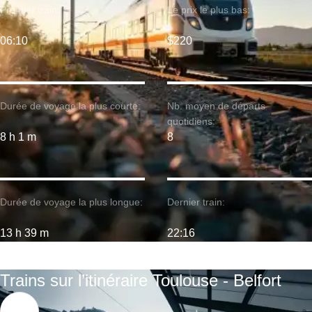
Premier train:
Le prix le plus bas:
06:10
$220
Durée de voyage la plus courte:
Nb. moyen de départs
quotidiens:
8 h 1 m
8
Durée de voyage la plus longue:
Dernier train:
13 h 39 m
22:16
Trains sur l’itinéraire Toulouse - Belfort