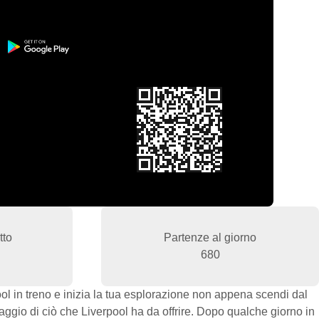
tto
Partenze al giorno
680
ool in treno e inizia la tua esplorazione non appena scendi dal
aggio di ciò che Liverpool ha da offrire. Dopo qualche giorno in