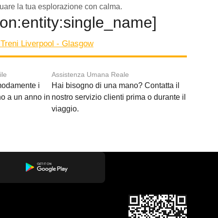
inuare la tua esplorazione con calma.
tion:entity:single_name]
m
Treni Liverpool - Glasgow
ile
Assistenza Umana Reale
modamente i
Hai bisogno di una mano? Contatta il
ino a un anno in
nostro servizio clienti prima o durante il
viaggio.