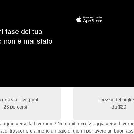
i fase del tuo
io non è mai stato
corsi via Liverpool
Prezzo del biglie
23 percorsi
da
$20
il viaggio verso la Liverpool? Ne dubitiamo. Viaggia verso Liverp
era di trascorrere almeno un paio di giorni per avere un buon ass