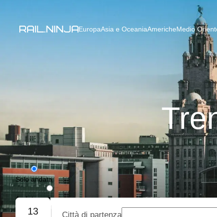
Europa
Asia e Oceania
Americhe
Medio Oriente
Tren
Solo andata
Andata e ritorno
13
Città di partenza