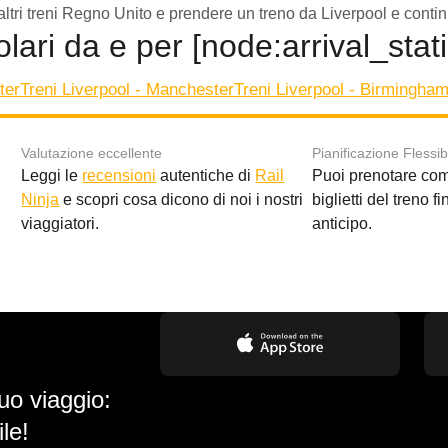
e altri treni Regno Unito e prendere un treno da Liverpool e cont
olari da e per [node:arrival_sta
ter
Treni Liverpool - Manchester
Treni Liverpool - Birmingha
Valutazione eccellente
Pianificazione Flessib
Leggi le
recensioni
autentiche di
Rail
Puoi prenotare co
i
Ninja
e scopri cosa dicono di noi i nostri
biglietti del treno f
viaggiatori.
anticipo.
uo viaggio:
le!