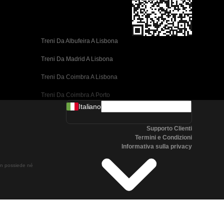
Treni Da Albufeira A Lisbona
Treni Da Madrid A Lisbona
Treni Da Coimbra A Lisbona
Treni Da Coimbra A Porto
Italiano
Treni Da Valencia A Barcellona
Supporto Clienti
Treni Da Siviglia A Barcellona
Termini e Condizioni
Informativa sulla privacy
Treni Da Malaga A Barcellona
non possiede né
Treni Da Malaga A Madrid
Treni Da Cordoba A Madrid
Treni Da San Sebastian A Madrid
Treni Da Siviglia A Malaga