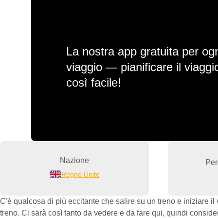
La nostra app gratuita per ogn
viaggio — pianificare il viagg
così facile!
Nazione
Per
Regno Unito
C'è qualcosa di più eccitante che salire su un treno e iniziare 
treno. Ci sarà così tanto da vedere e da fare qui, quindi consid