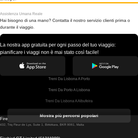
Assistenza Umana Reale
Hai bisogno di una mano? Contatta il nostro servizio clienti prima o
durante il viaggio.
La nostra app gratuita per ogni passo del tuo viaggio:
pianificare i viaggi non è mai stato così facile!
Treni Da Lisbona A Porto
Treni Da Porto A Lisbona
Treni Da Lisbona A Albufeira
Treni Da Albufeira A Lisbona
Mostra più percorsi popolari
Firebird GT Limited (OC 1451)
Treni Da Lisbona A Lagos
432, Triq Fleur de Lys, Suite 1, Birkirkara, BKR 9061, Malta
Treni Da Lagos A Lisbona