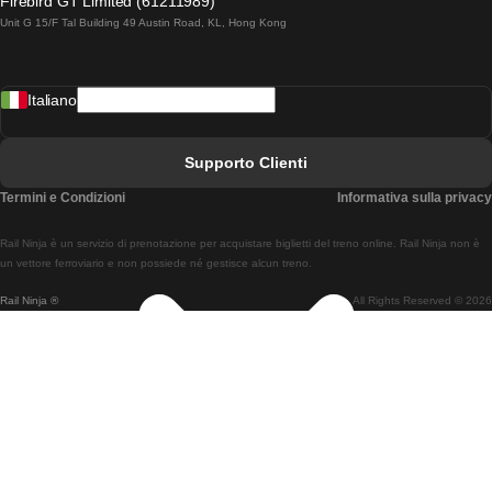
Firebird GT Limited (61211989)
Unit G 15/F Tal Building 49 Austin Road, KL, Hong Kong
Treni Da Lisbona A Madrid
Treni Da Madrid A Lisbona
Italiano
Treni Da Lisbona A Faro
Treni Da Faro A Lisbona
Supporto Clienti
Treni Da Lisbona A Coimbra
Termini e Condizioni
Informativa sulla privacy
Treni Da Coimbra A Lisbona
Rail Ninja è un servizio di prenotazione per acquistare biglietti del treno online. Rail Ninja non è
Treni Da Lisbon A Braga
un vettore ferroviario e non possiede né gestisce alcun treno.
Rail Ninja ®
All Rights Reserved © 2026
Treni Da Braga A Lisbona
Treni Da Porto A Coimbra
Treni Da Coimbra A Porto
Treni Da Barcellona A Madrid
Treni Da Madrid A Barcellona