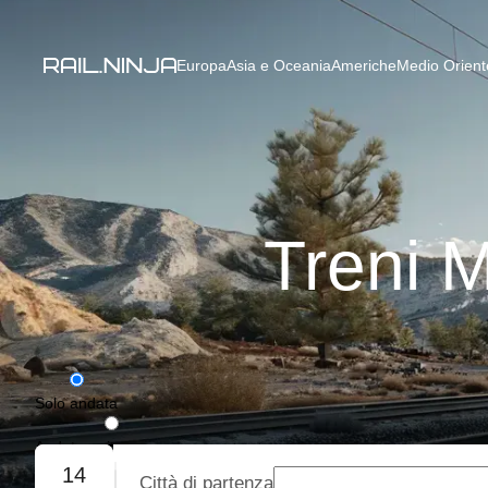
Europa
Asia e Oceania
Americhe
Medio Oriente
Treni 
Solo andata
Andata e ritorno
14
Città di partenza