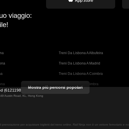
uo viaggio:
le!
ona
Treni Da Lisbona A Albufeira
bona
Treni Da Lisbona A Madrid
na
Treni Da Lisbona A Coimbra
ona
Treni Da Porto A Coimbra
Mostra più percorsi popolari
ted (61211989)
cellona
Treni Da Barcellona A Valencia
ng 49 Austin Road, KL, Hong Kong
ellona 
Treni Da Barcellona A Siviglia
n A Barcellona
Treni Da Barcellona A Malaga
 di prenotazione per acquistare biglietti del treno online. Rail Ninja non è un vettore ferroviario e 
drid
Treni Da Madrid A Malaga