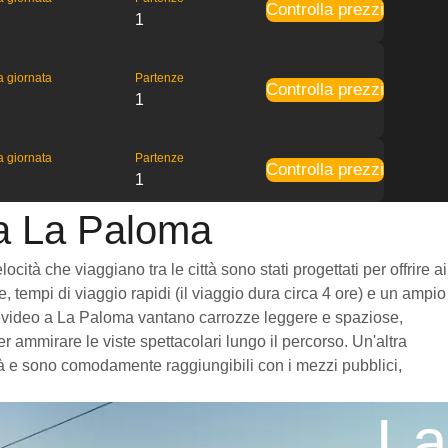
Controlla prezzi
1
la giornata
Partenze
Controlla prezzi
1
la giornata
Partenze
Controlla prezzi
1
 a La Paloma
tà che viaggiano tra le città sono stati progettati per offrire ai
, tempi di viaggio rapidi (il viaggio dura circa 4 ore) e un ampio
Montevideo a La Paloma vantano carrozze leggere e spaziose,
 ammirare le viste spettacolari lungo il percorso. Un'altra
ttà e sono comodamente raggiungibili con i mezzi pubblici,
La