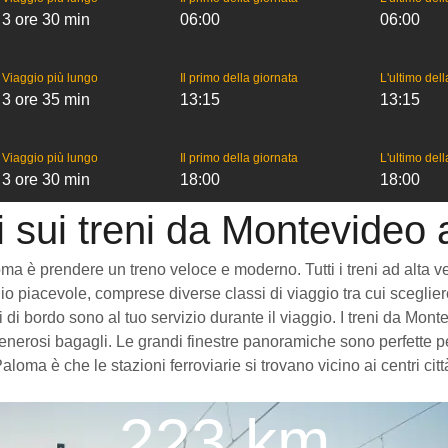
3 ore 30 min
06:00
06:00
Viaggio più lungo
Il primo della giornata
L'ultimo del
3 ore 35 min
13:15
13:15
Viaggio più lungo
Il primo della giornata
L'ultimo del
3 ore 30 min
18:00
18:00
i sui treni da Montevideo
è prendere un treno veloce e moderno. Tutti i treni ad alta veloci
o piacevole, comprese diverse classi di viaggio tra cui scegliere
izi di bordo sono al tuo servizio durante il viaggio. I treni da 
enerosi bagagli. Le grandi finestre panoramiche sono perfette per
loma è che le stazioni ferroviarie si trovano vicino ai centri ci
223 km