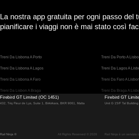
La nostra app gratuita per ogni passo del t
pianificare i viaggi non è mai stato così faci
Treni Da Lisbona A Porto
Treni Da Porto A Lisb
Treni Da Lisbona A Lagos
Treni Da Lagos A Lis
Treni Da Lisbona A Faro
Treni Da Faro A Lisbo
Treni Da Lisbon A Braga
Treni Da Braga A Lisb
Firebird GT Limited (OC 1451)
Firebird GT Limi
Treni Da Barcellona A Madrid
Treni Da Madrid A Bar
432, Triq Fleur de Lys, Suite 1, Birkirkara, BKR 9061, Malta
Unit G 15/F Tal Buildi
Treni Da Barcellona A Parigi
Treni Da Parigi A Barc
Treni Da Barcellona A San Sebastian
Treni Da San Sebastia
Rail Ninja ®
All Rights Reserved © 2026
Rail Ninja è un servizio
Treni Da Madrid A Siviglia
Treni Da Siviglia A Ma