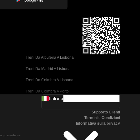
Treni Da Albufeira A Lisbona
Treni Da Madrid A Lisbona
Treni Da Coimbra A Lisbona
Treni Da Coimbra A Porto
Italiano
Treni Da Valencia A Barcellona
Supporto Clienti
Treni Da Siviglia A Barcellona
Termini e Condizioni
Informativa sulla privacy
Treni Da Malaga A Barcellona
non possiede né
Treni Da Malaga A Madrid