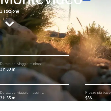
1 stazione
Durata del viaggio minima:
3 h 30 m
Durata del viaggio massima:
Prezzo più bass
3 h 35 m
$36