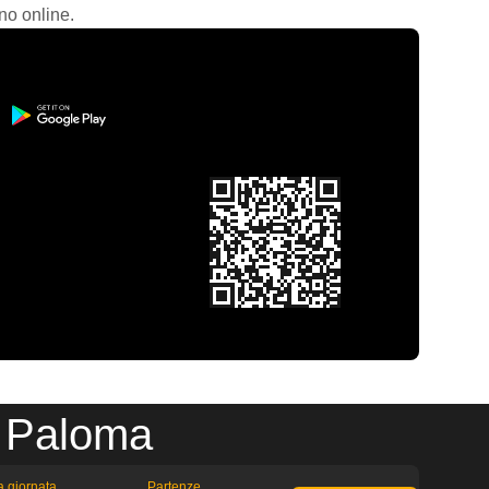
no online.
a Paloma
la giornata
Partenze