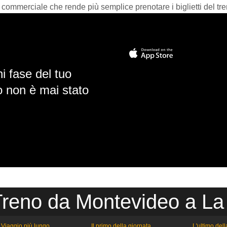
 commerciale che rende più semplice prenotare i biglietti del tre
i fase del tuo
io non è mai stato
Treno da Montevideo a L
Viaggio più lungo
Il primo della giornata
L'ultimo del