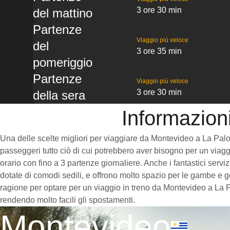
3 ore 30 min
del mattino
Partenze
Viaggio più veloce
del
3 ore 35 min
pomeriggio
Partenze
Viaggio più veloce
3 ore 30 min
della sera
Informazion
Una delle scelte migliori per viaggiare da Montevideo a La Paloma 
passeggeri tutto ciò di cui potrebbero aver bisogno per un viaggi
orario con fino a 3 partenze giornaliere. Anche i fantastici serv
dotate di comodi sedili, e offrono molto spazio per le gambe e g
ragione per optare per un viaggio in treno da Montevideo a La Pa
rendendo molto facili gli spostamenti.
Montevideo