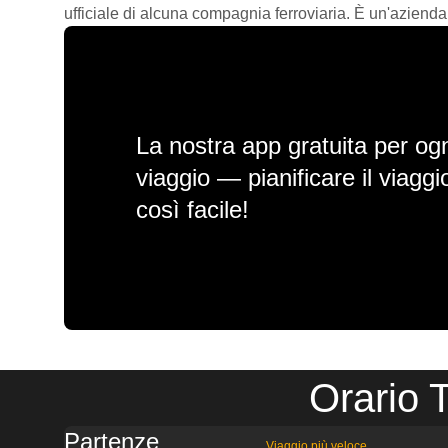
ufficiale di alcuna compagnia ferroviaria. È un'azienda
La nostra app gratuita per ogn
viaggio — pianificare il viagg
così facile!
Orario 
Partenze
Viaggio più veloce