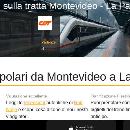
i sulla tratta Montevideo - La P
Partenze
3
polari da Montevideo a 
Valutazione eccellente
Pianificazione Flessib
Leggi le
recensioni
autentiche di
Rail
Puoi prenotare co
i
Ninja
e scopri cosa dicono di noi i nostri
biglietti del treno f
viaggiatori.
anticipo.