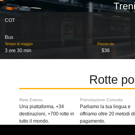
Tren
COT
Bus
Tempo di viaggio
Prezzo da
3 ore 30 min
$36
Rotte po
Rete Estesa
Prenotazione Comoda
Una piattaforma, +34
Parliamo la tua lingua e
destinazioni, +700 rotte in
offriamo oltre 20 metodi d
tutto il mondo.
pagamento.