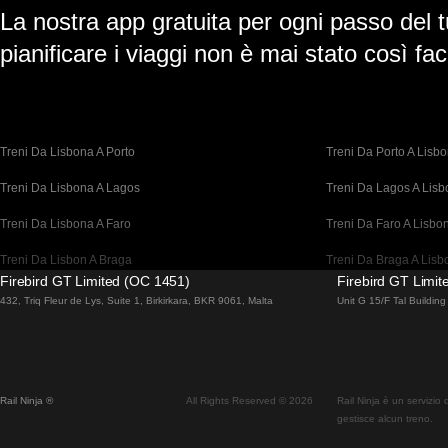
La nostra app gratuita per ogni passo del t
pianificare i viaggi non è mai stato così faci
Treni Da Lisbona A Porto
Treni Da Porto A Lisb
Treni Da Lisbona A Lagos
Treni Da Lagos A Lis
Treni Da Lisbona A Faro
Treni Da Faro A Lisbo
Treni Da Lisbon A Braga
Treni Da Braga A Lisb
Firebird GT Limited (OC 1451)
Firebird GT Limi
Treni Da Barcellona A Madrid
Treni Da Madrid A Bar
432, Triq Fleur de Lys, Suite 1, Birkirkara, BKR 9061, Malta
Unit G 15/F Tal Buildi
Treni Da Barcellona A Parigi
Treni Da Parigi A Barc
Treni Da Barcellona A San Sebastian
Treni Da San Sebastia
Rail Ninja ®
All Rights Reserved © 2026
Rail Ninja è un servizio
Treni Da Madrid A Siviglia
Treni Da Siviglia A Ma
gestisce alcun treno.
Treni Da Madrid A Valencia
Treni Da Valencia A M