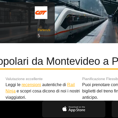
Partenze
5
opolari da Montevideo a Pi
Valutazione eccellente
Pianificazione Flessib
Leggi le
recensioni
autentiche di
Rail
Puoi prenotare co
i
Ninja
e scopri cosa dicono di noi i nostri
biglietti del treno f
viaggiatori.
anticipo.