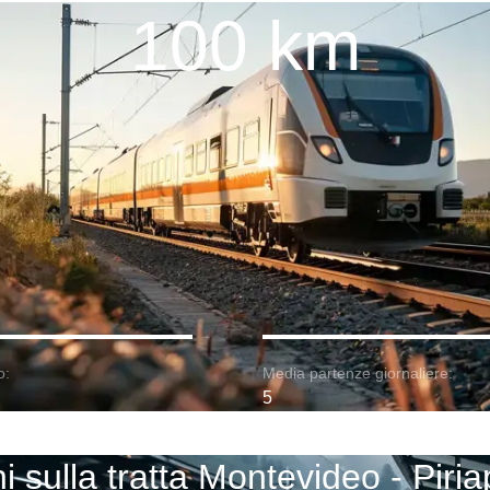
100 km
o:
Media partenze giornaliere:
5
i sulla tratta Montevideo - Piria