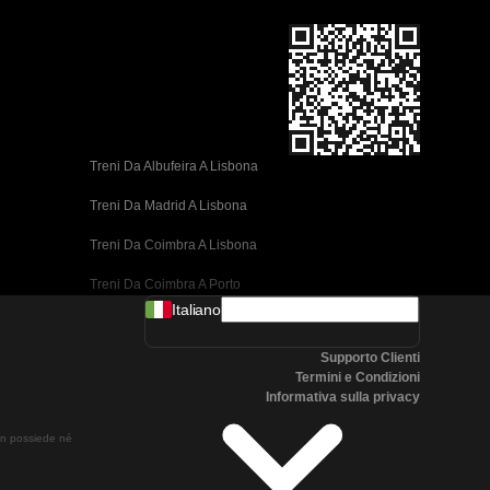
Treni Da Albufeira A Lisbona
Treni Da Madrid A Lisbona
Treni Da Coimbra A Lisbona
Treni Da Coimbra A Porto
Italiano
Treni Da Valencia A Barcellona
Supporto Clienti
Treni Da Siviglia A Barcellona
Termini e Condizioni
Informativa sulla privacy
Treni Da Malaga A Barcellona
non possiede né
Treni Da Malaga A Madrid
Treni Da Cordoba A Madrid