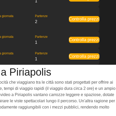
1
la giornata
Partenze
Controlla prezzi
2
la giornata
Partenze
Controlla prezzi
1
la giornata
Partenze
Controlla prezzi
1
a Piriapolis
tà che viaggiano tra le città sono stati progettati per offrire ai
, tempi di viaggio rapidi (il viaggio dura circa 2 ore) e un ampio
ntevideo a Piriapolis vantano carrozze leggere e spaziose, dotate
re le viste spettacolari lungo il percorso. Un'altra ragione per
comodamente raggiungibili con i mezzi pubblici, rendendo molto