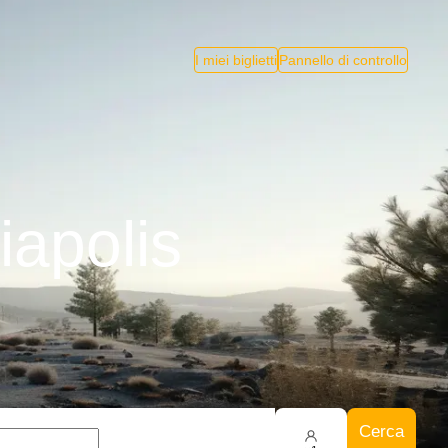
I miei biglietti
Pannello di controllo
iapolis
Cerca