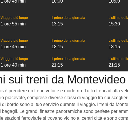
1 ore 45 min
10:00
10:00
Viaggio più lungo
Il primo della giornata
L'ultimo del
1 ore 55 min
13:15
15:30
Viaggio più lungo
Il primo della giornata
L'ultimo del
1 ore 45 min
18:15
18:15
Viaggio più lungo
Il primo della giornata
L'ultimo del
1 ore 40 min
21:15
21:15
i sui treni da Montevideo 
 è prendere un treno veloce e moderno. Tutti i treni ad alta veloci
o piacevole, comprese diverse classi di viaggio tra cui scegliere
zi di bordo sono al tuo servizio durante il viaggio. I treni da Mo
 bagagli. Le grandi finestre panoramiche sono perfette per ammira
le stazioni ferroviarie si trovano vicino ai centri città e sono 