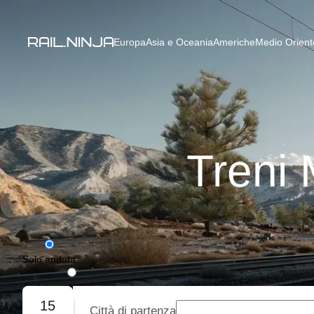
Europa
Asia e Oceania
Americhe
Medio Oriente
Treni 
Solo andata
Andata e ritorno
15
Città di partenza