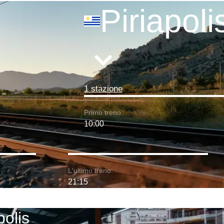
Piriapoli
1 stazione
Primo treno:
10:00
L'ultimo treno:
21:15
polis