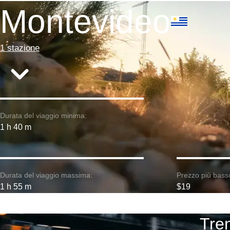
Montevideo
1 stazione
Durata del viaggio minima:
1 h 40 m
Durata del viaggio massima:
Prezzo più bass
1 h 55 m
$19
Tren