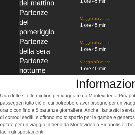
1 ore 45 min
del mattino
Partenze
Viaggio più veloce
del
1 ore 45 min
pomeriggio
Partenze
Viaggio più veloce
1 ore 45 min
della sera
Partenze
Viaggio più veloce
1 ore 40 min
notturne
Informazion
Una delle scelte migliori per viaggiare da Montevideo a Piriapolis
passeggeri tutto ciò di cui potrebbero aver bisogno per un viaggi
orario con fino a 5 partenze giornaliere. Anche i fantastici servi
di comodi sedili, e offrono molto spazio per le gambe e generosi
optare per un viaggio in treno da Montevideo a Piriapolis è che 
facili gli spostamenti.