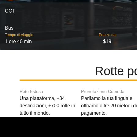
COT
Bus
Tempo di viaggio
Prezzo da
1 ore 40 min
$19
Rotte p
Rete Estesa
Prenotazione Comoda
Una piattaforma, +34
Parliamo la tua lingua e
destinazioni, +700 rotte in
offriamo oltre 20 metodi d
tutto il mondo.
pagamento.