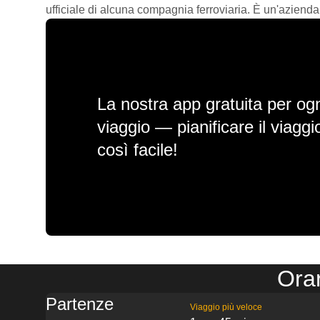
ufficiale di alcuna compagnia ferroviaria. È un'azienda
La nostra app gratuita per ogn
viaggio — pianificare il viagg
così facile!
Orar
Partenze
Viaggio più veloce