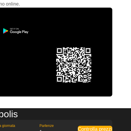
no online.
polis
la giornata
Partenze
Controlla prezzi