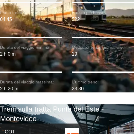
Primo treno:
Prezzo più basso:
04:45
$22
Durata del viaggio minima:
Media partenze giornaliere:
2 h 0 m
19
Durata del viaggio massima:
L'ultimo treno:
2 h 20 m
23:30
Treni sulla tratta Punta del Este -
Montevideo
COT