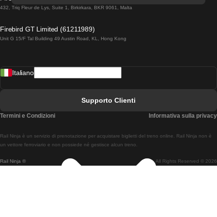
Treni Da Lisbona A Lagos
432, Triq Fleur de Lys, Suite 1, Birkirkara, BKR 9061, Malta
Treni Da Lagos A Lisbona
Firebird GT Limited (61211989)
Unit G 15/F Tal Building 49 Austin Road, KL, Hong Kong
Treni Da Lisbona A Madrid
Treni Da Madrid A Lisbona
Italiano
Treni Da Lisbona A Faro
Treni Da Faro A Lisbona
Supporto Clienti
Treni Da Lisbona A Coimbra
Termini e Condizioni
Informativa sulla privacy
Treni Da Coimbra A Lisbona
Rail Ninja è un servizio di prenotazione per acquistare biglietti del treno online. Rail Ninja non è
Treni Da Lisbon A Braga
un vettore ferroviario e non possiede né gestisce alcun treno.
Rail Ninja ®
All Rights Reserved © 2026
Treni Da Braga A Lisbona
Treni Da Porto A Coimbra
Treni Da Coimbra A Porto
Treni Da Barcellona A Madrid