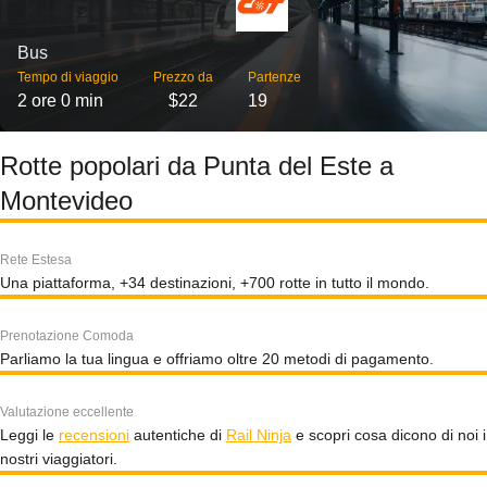
Bus
Tempo di viaggio
Prezzo da
Partenze
2 ore 0 min
$22
19
Rotte popolari da Punta del Este a
Montevideo
Rete Estesa
Una piattaforma, +34 destinazioni, +700 rotte in tutto il mondo.
Prenotazione Comoda
Parliamo la tua lingua e offriamo oltre 20 metodi di pagamento.
Valutazione eccellente
Leggi le
recensioni
autentiche di
Rail Ninja
e scopri cosa dicono di noi i
nostri viaggiatori.