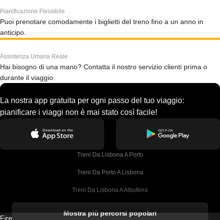
Pianificazione Flessibile
Puoi prenotare comodamente i biglietti del treno fino a un anno in
anticipo.
Assistenza Umana Reale
Hai bisogno di una mano? Contatta il nostro servizio clienti prima o
durante il viaggio.
La nostra app gratuita per ogni passo del tuo viaggio:
pianificare i viaggi non è mai stato così facile!
Treni Da Lisbona A Porto
Treni Da Porto A Lisbona
Treni Da Lisbona A Albufeira
Treni Da Albufeira A Lisbona
Mostra più percorsi popolari
Firebird GT Limited (OC 1451)