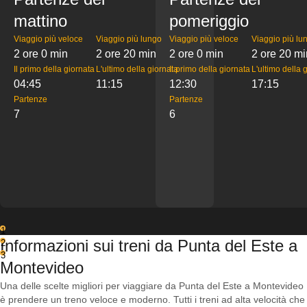
mattino
pomeriggio
Viaggio più veloce
Viaggio più lungo
Viaggio più veloce
Viaggio più lu
2 ore 0 min
2 ore 20 min
2 ore 0 min
2 ore 20 mi
Il primo della giornata
L'ultimo della giornata
Il primo della giornata
L'ultimo della 
04:45
11:15
12:30
17:15
Partenze
Partenze
7
6
1
Informazioni sui treni da Punta del Este a
2
3
Montevideo
Una delle scelte migliori per viaggiare da Punta del Este a Montevideo
è prendere un treno veloce e moderno. Tutti i treni ad alta velocità che