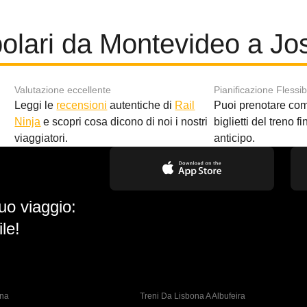
olari da Montevideo a Jo
Valutazione eccellente
Pianificazione Flessib
Leggi le
recensioni
autentiche di
Rail
Puoi prenotare co
i
Ninja
e scopri cosa dicono di noi i nostri
biglietti del treno f
viaggiatori.
anticipo.
uo viaggio:
le!
ona
Treni Da Lisbona A Albufeira