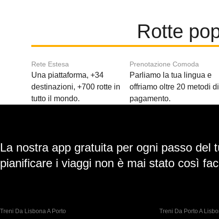
Rotte pop
Rete Estesa
Prenotazione Comoda
Una piattaforma, +34
Parliamo la tua lingua e
destinazioni, +700 rotte in
offriamo oltre 20 metodi d
tutto il mondo.
pagamento.
La nostra app gratuita per ogni passo del t
pianificare i viaggi non è mai stato così faci
Treni Da Lisbona A Porto
Treni Da Porto A Lisb