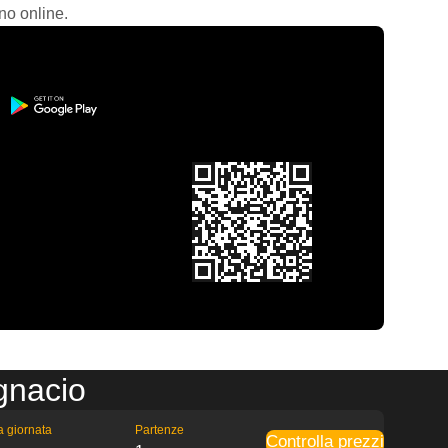
no online.
gnacio
la giornata
Partenze
Controlla prezzi