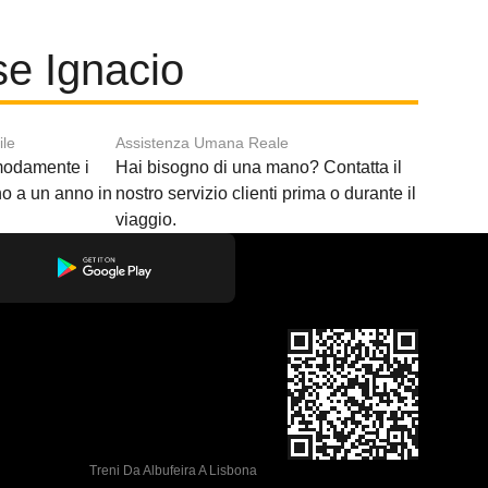
se Ignacio
ile
Assistenza Umana Reale
modamente i
Hai bisogno di una mano? Contatta il
ino a un anno in
nostro servizio clienti prima o durante il
viaggio.
Treni Da Albufeira A Lisbona