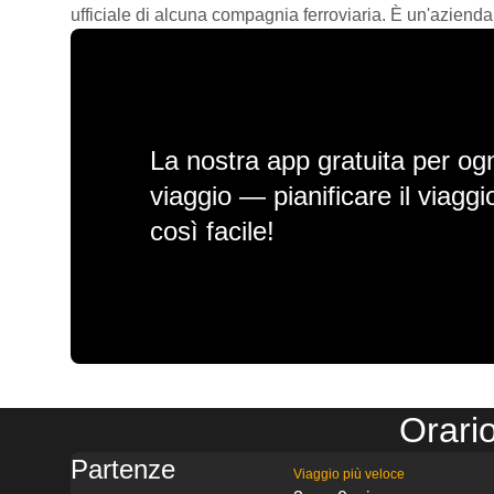
ufficiale di alcuna compagnia ferroviaria. È un'azienda
La nostra app gratuita per ogn
viaggio — pianificare il viagg
così facile!
Orari
Partenze
Viaggio più veloce