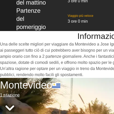
3 ore 0 min
del mattino
Partenze
Viaggio più veloce
del
3 ore 0 min
pomeriggio
Informazi
Una delle scelte migliori per viaggiare da Montevideo a Jose Ignac
ai passeggeri tutto ciò di cui potrebbero aver bisogno per un via
ampio orario con fino a 2 partenze giornaliere. Anche i fantastic
spaziose, dotate di comodi sedili, e offrono molto spazio per le
Un'altra ragione per optare per un viaggio in treno da Montevide
pubblici, rendendo molto facili gli spostamenti.
Montevideo
1 stazione