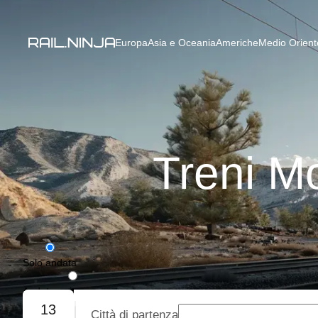
Europa
Asia e Oceania
Americhe
Medio Oriente
Treni M
Solo andata
Andata e ritorno
13
Città di partenza