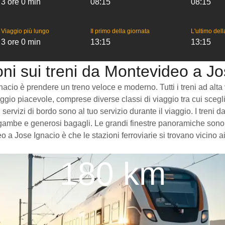
3 ore 0 min
08:15
08:15
Viaggio più lungo
Il primo della giornata
L'ultimo del
3 ore 0 min
13:15
13:15
oni sui treni da Montevideo a Jo
io è prendere un treno veloce e moderno. Tutti i treni ad alta vel
ggio piacevole, comprese diverse classi di viaggio tra cui sceglie
i servizi di bordo sono al tuo servizio durante il viaggio. I tre
 gambe e generosi bagagli. Le grandi finestre panoramiche sono p
o a Jose Ignacio è che le stazioni ferroviarie si trovano vicino 
180 km