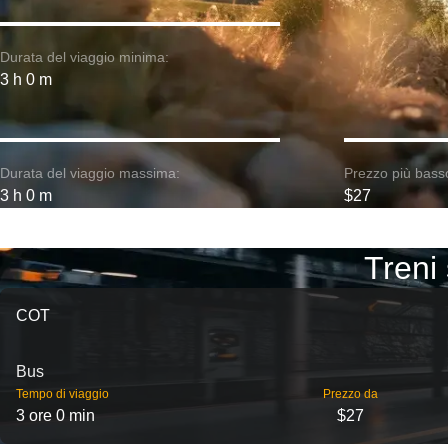
Durata del viaggio minima:
3 h 0 m
Durata del viaggio massima:
Prezzo più bass
3 h 0 m
$27
Treni 
COT
Bus
Tempo di viaggio
Prezzo da
3 ore 0 min
$27