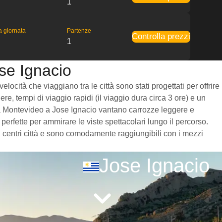
1
la giornata
Partenze
Controlla prezzi
1
se Ignacio
ocità che viaggiano tra le città sono stati progettati per offrire
re, tempi di viaggio rapidi (il viaggio dura circa 3 ore) e un
ni da Montevideo a Jose Ignacio vantano carrozze leggere e
erfette per ammirare le viste spettacolari lungo il percorso.
ai centri città e sono comodamente raggiungibili con i mezzi
Jose Ignacio