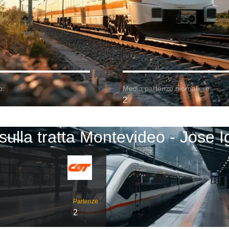
o:
Media partenze giornaliere:
2
sulla tratta Montevideo - Jose 
Partenze
2